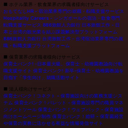
■
ホテル業界・飲食業界の求職者様向けサービス
おもてなしHR - 宿泊業界専門の就職・転職支援サービス
Hospitality Careers - シンガポールの宿泊・飲食専門
転職支援サービス
886旅館人力銀行 日本旅館工作 - 日
本と台湾の観光業を結ぶ課題解決型プラットフォーム
886旅館人力銀行 台湾旅館工作 - 台湾宿泊業界専門の就
職・転職支援プラットフォーム
■
保育業界の求職者様向けサービス
保育士バンク! -日本最大級。保育士・幼稚園教論向け転
職支援サイト
保育士バンク! 新卒-保育士・幼稚園教論を
目指す「学生向け」就職活動サイト
■
法人様向けサービス
保育士バンク！コネクト - 保育施設向けの業務支援シス
テム
保育士バンク！パレット - 保育施設専門の職員マネ
ジメントツール
保育士バンク！ウェブパック - 保育施設
向けホームページ制作
保育士バンク！総研 - 保育園経営
や保育の実務に活かせる有益な情報発信サイト