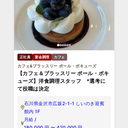
正社員
宴会調理
カフェ
カフェ&ブラッスリー ポール・ボキューズ
【カフェ＆ブラッスリー ポール・ボキ
ューズ】洋食調理スタッフ *選考に
て役職は決定
石川県金沢市広坂2-1-1 しいのき迎賓
館内 1F
月給 /
180,000
円
〜
420,000
円