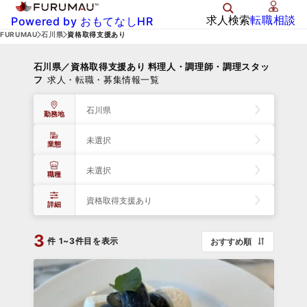
求人検索
転職相談
Powered by おもてなしHR
FURUMAU
石川県
資格取得支援あり
石川県／資格取得支援あり 料理人・調理師・調理スタッ
フ
求人・転職・募集情報一覧
石川県
勤務地
未選択
業態
未選択
職種
資格取得支援あり
詳細
3
件
1~3件目を表示
おすすめ順