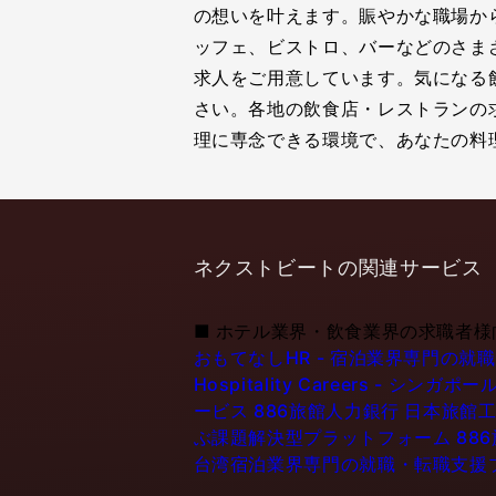
の想いを叶えます。賑やかな職場か
ッフェ、ビストロ、バーなどのさま
求人をご用意しています。気になる
さい。各地の飲食店・レストランの
理に専念できる環境で、あなたの料理
ネクストビートの関連サービス
■
ホテル業界・飲食業界の求職者様
おもてなしHR - 宿泊業界専門の就
Hospitality Careers - 
ービス
886旅館人力銀行 日本旅館工
ぶ課題解決型プラットフォーム
88
台湾宿泊業界専門の就職・転職支援