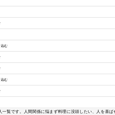
む
り込む
む
む
り込む
む
人一覧です。人間関係に悩まず料理に没頭したい、人を喜ば