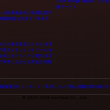
Tech Bridge Japan 
援サービス
士・幼稚園教論向け転職支援サ
幼稚園教論を目指す「学生向
設向けの業務支援システム
保育
門の職員マネジメントツール
保
施設向けホームページ制作
保育
育の実務に活かせる有益な情報
報保護方針
コンテンツ・商標について
個人情報の取り扱い
© 2025-2026 nextbeat Co., Ltd.