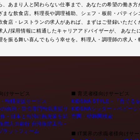
ら、あまり人と関わらない仕事まで、あなたの希望の働き方
ざまな飲食店。料理長や調理補助、シェフ・板前・パティシ
飲食店・レストランの求人があれば、まずはご登録いただく
求人/採用情報に精通したキャリアアドバイザーが、 あなた
を振る舞い喜んでもらう幸せを。料理人・調理師の求人・転
向けサービス
■
育児者様向けサービス
職・転職支援サービス
KIDSNA STYLE - 「
シンガポールの宿泊・飲食専門転職支援サ
KIDSNAシッター - ベビ
作 - 日本と台湾の観光業を結
育園・幼稚園検索
6旅館人力銀行 台湾旅館工作 -
プラットフォーム
■
IT業界の求職者様向けサ