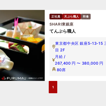
正社員
天ぷら職人
和食
SHARI東銀座
てんぷら職人
東京都中央区 銀座5-13-1
目 2F
月給 /
267,400
円
〜
380,000
円
80席
1