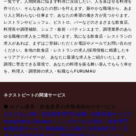
一覧です。人間関係に悩まず料理に没頭したい、人を喜ばせる料理を
作りたい、そんなあなたの想いを叶えます。賑やかな職場から、あま
り人と関わらない仕事まで、あなたの希望の働き方が見つかります。
レストランやビュッフェ、ビストロ、バーなどのさまざまな飲食店。
料理長や調理補助、シェフ・板前・パティシエまで、調理業界のあら
ゆる職種の求人をご用意しています。気になる飲食店・レストランの
求人があれば、まずはご登録いただくか電話やメールでお問い合わせ
ください。各地の飲食店・レストランの求人/採用情報に精通したキ
ャリアアドバイザーが、 あなたに最適な求人をご紹介いたします。
調理に専念できる環境で、あなたの料理を振る舞い喜んでもらう幸せ
を。料理人・調理師の求人・転職ならFURUMAU
ネクストビートの関連サービス
■
ホテル業界・飲食業界の求職者様向けサービス
おもてなしHR - 宿泊業界専門の就職・転職支援サービス
Hospitality Careers - シンガポールの宿泊・飲食専門
転職支援サービス
886旅館人力銀行 日本旅館工作 - 日
本と台湾の観光業を結ぶ課題解決型プラットフォーム