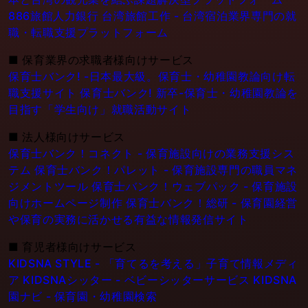
886旅館人力銀行 台湾旅館工作 - 台湾宿泊業界専門の就
職・転職支援プラットフォーム
■
保育業界の求職者様向けサービス
保育士バンク! -日本最大級。保育士・幼稚園教論向け転
職支援サイト
保育士バンク! 新卒-保育士・幼稚園教論を
目指す「学生向け」就職活動サイト
■
法人様向けサービス
保育士バンク！コネクト - 保育施設向けの業務支援シス
テム
保育士バンク！パレット - 保育施設専門の職員マネ
ジメントツール
保育士バンク！ウェブパック - 保育施設
向けホームページ制作
保育士バンク！総研 - 保育園経営
や保育の実務に活かせる有益な情報発信サイト
■
育児者様向けサービス
KIDSNA STYLE - 「育てるを考える」子育て情報メディ
ア
KIDSNAシッター - ベビーシッターサービス
KIDSNA
園ナビ - 保育園・幼稚園検索