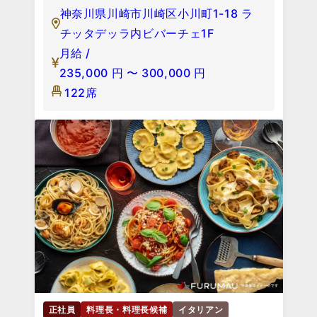
神奈川県川崎市川崎区小川町1-18 ラ
チッタデッラ内ビバーチェ1F
月給 /
235,000
円
〜
300,000
円
122席
正社員
料理長・料理長候補
イタリアン