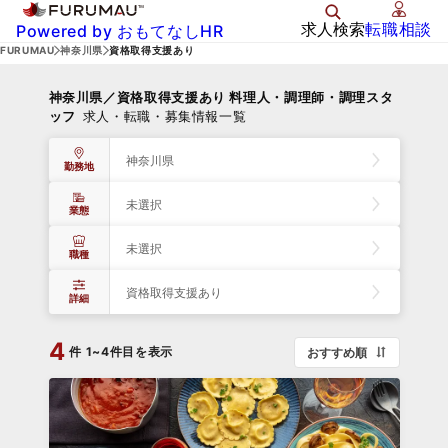
求人検索
転職相談
Powered by おもてなしHR
FURUMAU
神奈川県
資格取得支援あり
神奈川県／資格取得支援あり 料理人・調理師・調理スタ
ッフ
求人・転職・募集情報一覧
神奈川県
勤務地
未選択
業態
未選択
職種
資格取得支援あり
詳細
4
件
1~4件目を表示
おすすめ順