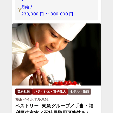
月給 /
230,000
円
〜
300,000
円
契約社員
パティシエ・菓子職人
ホテル・旅館
横浜ベイホテル東急
ペストリー│東急グループ／手当・福
利厚生充実／正社員登用可能性あり