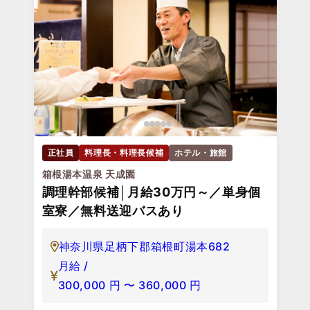
正社員
料理長・料理長候補
ホテル・旅館
箱根湯本温泉 天成園
調理幹部候補│月給30万円～／単身個
室寮／無料送迎バスあり
神奈川県足柄下郡箱根町湯本682
月給 /
300,000
円
〜
360,000
円