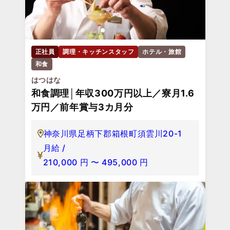
正社員
調理・キッチンスタッフ
ホテル・旅館
和食
はつはな
和食調理│年収300万円以上／寮月1.6
万円／前年賞与3カ月分
神奈川県足柄下郡箱根町須雲川20-1
月給 /
210,000
円
〜
495,000
円