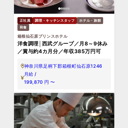
正社員
調理・キッチンスタッフ
ホテル・旅館
和食
箱根仙石原プリンスホテル
洋食調理│西武グループ／月8～9休み
／賞与約4カ月分／年収385万円可
神奈川県足柄下郡箱根町仙石原1246
月給 /
199,870
円
〜