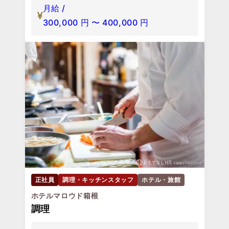
月給 /
300,000
円
〜
400,000
円
正社員
調理・キッチンスタッフ
ホテル・旅館
ホテルマロウド箱根
調理