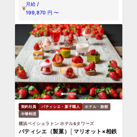
月給 /
199,870
円
〜
契約社員
パティシエ・菓子職人
ホテル・旅館
中華料理
横浜ベイシェラトン ホテル&タワーズ
パティシエ（製菓）│マリオット×相鉄