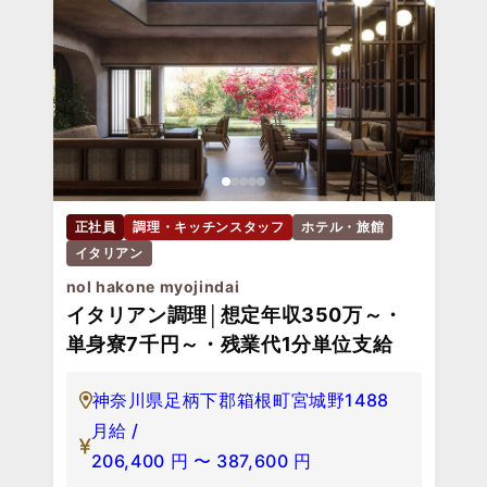
正社員
調理・キッチンスタッフ
ホテル・旅館
イタリアン
nol hakone myojindai
イタリアン調理│想定年収350万～・
単身寮7千円～・残業代1分単位支給
神奈川県足柄下郡箱根町宮城野1488
月給 /
206,400
円
〜
387,600
円