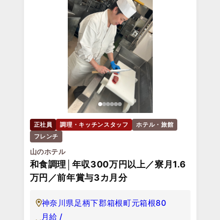
正社員
調理・キッチンスタッフ
ホテル・旅館
フレンチ
山のホテル
和食調理│年収300万円以上／寮月1.6
万円／前年賞与3カ月分
神奈川県足柄下郡箱根町元箱根80
月給 /