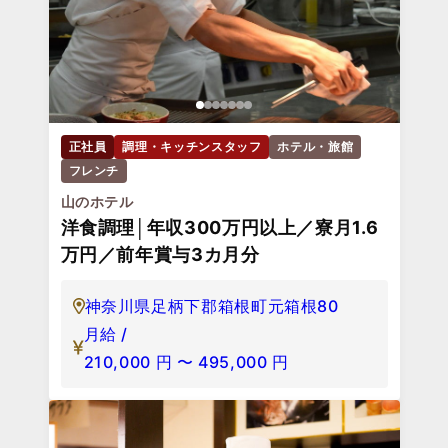
正社員
調理・キッチンスタッフ
ホテル・旅館
フレンチ
山のホテル
洋食調理│年収300万円以上／寮月1.6
万円／前年賞与3カ月分
神奈川県足柄下郡箱根町元箱根80
月給 /
210,000
円
〜
495,000
円