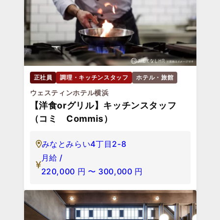
正社員
調理・キッチンスタッフ
ホテル・旅館
ウェスティンホテル横浜
【洋食orグリル】キッチンスタッフ
（コミ Commis）
みなとみらい4丁目2-8
月給 /
220,000
円
〜
300,000
円