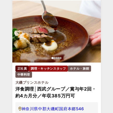
正社員
調理・キッチンスタッフ
ホテル・旅館
中華料理
大磯プリンスホテル
洋食調理│西武グループ／賞与年2回・
約4カ月分／年収385万円可
神奈川県中郡大磯町国府本郷546