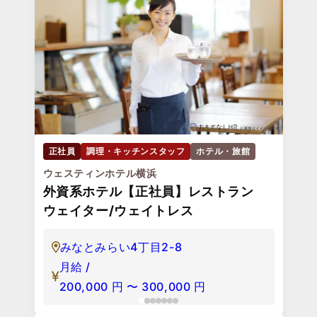
洋食調理│西武グループ／月8～9休み
／年収385万円可／賞与約4カ月分
神奈川県足柄下郡箱根町元箱根144
月給 /
199,870
円
〜