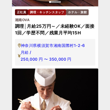
正社員
調理・キッチンスタッフ
ホテル・旅館
湘南OVA
調理│月給25万円～／未経験OK／面接
1回／学歴不問／残業月平均15H
神奈川県横須賀市湘南国際村1-2-6
月給 /
250,000
円
〜
350,000
円