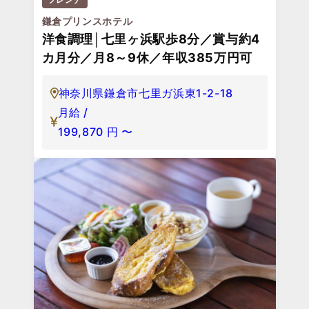
鎌倉プリンスホテル
洋食調理│七里ヶ浜駅歩8分／賞与約4
カ月分／月8～9休／年収385万円可
神奈川県鎌倉市七里ガ浜東1-2-18
月給 /
199,870
円
〜