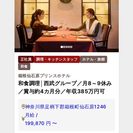
正社員
調理・キッチンスタッフ
ホテル・旅館
和食
箱根仙石原プリンスホテル
和食調理│西武グループ／月8～9休み
／賞与約4カ月分／年収385万円可
神奈川県足柄下郡箱根町仙石原1246
月給 /
199,870
円
〜