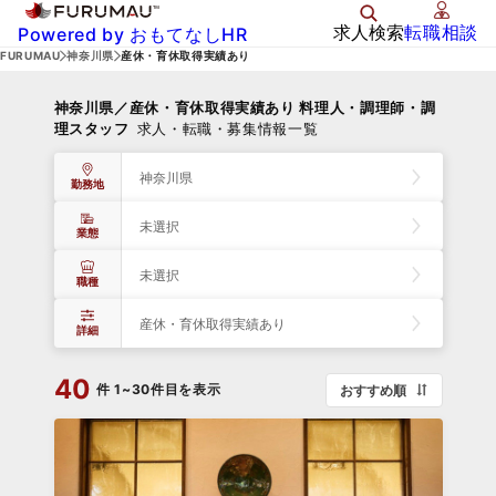
求人検索
転職相談
Powered by おもてなしHR
FURUMAU
神奈川県
産休・育休取得実績あり
神奈川県／産休・育休取得実績あり 料理人・調理師・調
理スタッフ
求人・転職・募集情報一覧
神奈川県
勤務地
未選択
業態
未選択
職種
産休・育休取得実績あり
詳細
40
件
1~30件目を表示
おすすめ順