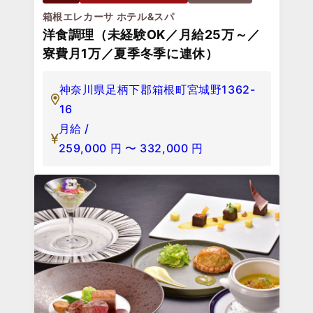
箱根エレカーサ ホテル&スパ
洋食調理（未経験OK／月給25万～／
寮費月1万／夏季冬季に連休）
神奈川県足柄下郡箱根町宮城野1362-
16
月給 /
259,000
円
〜
332,000
円