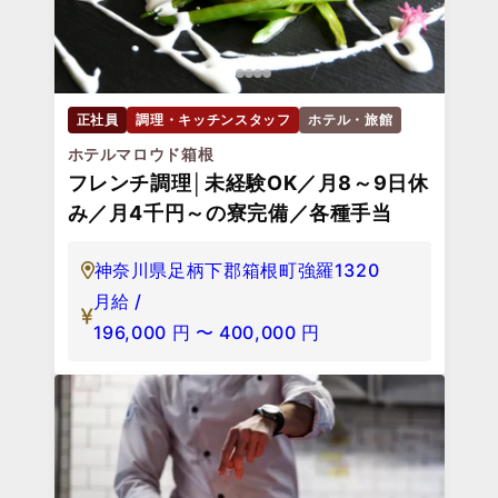
正社員
調理・キッチンスタッフ
ホテル・旅館
ホテルマロウド箱根
フレンチ調理│未経験OK／月8～9日休
み／月4千円～の寮完備／各種手当
神奈川県足柄下郡箱根町強羅1320
月給 /
196,000
円
〜
400,000
円