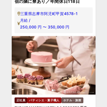
宿の隣に寮あり／年間休日118日
三重県志摩市阿児町甲賀4578-1
月給 /
250,000
円
〜
350,000
円
正社員
パティシエ・菓子職人
ホテル・旅館