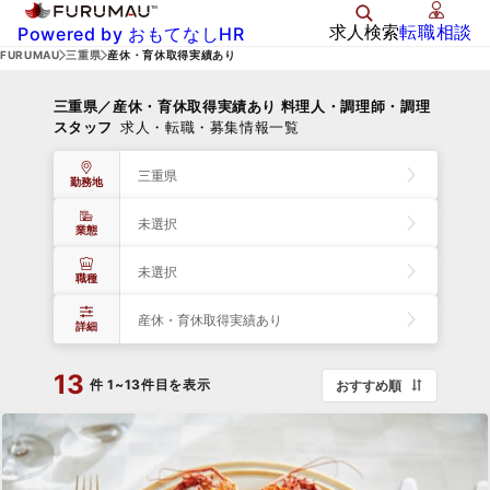
求人検索
転職相談
Powered by おもてなしHR
FURUMAU
三重県
産休・育休取得実績あり
三重県／産休・育休取得実績あり 料理人・調理師・調理
スタッフ
求人・転職・募集情報一覧
三重県
勤務地
未選択
業態
未選択
職種
産休・育休取得実績あり
詳細
13
件
1~13件目を表示
おすすめ順