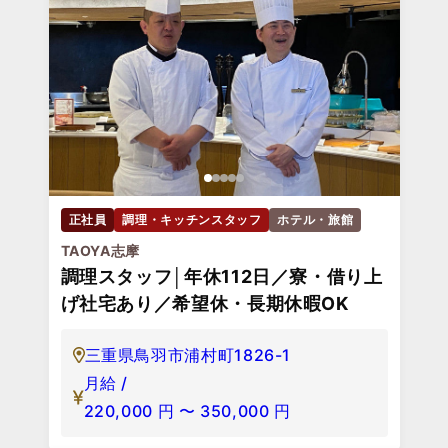
正社員
調理・キッチンスタッフ
ホテル・旅館
TAOYA志摩
調理スタッフ│年休112日／寮・借り上
げ社宅あり／希望休・長期休暇OK
三重県鳥羽市浦村町1826-1
月給 /
220,000
円
〜
350,000
円