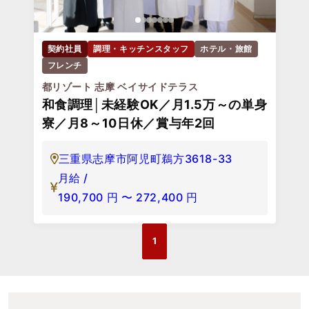
契約社員
調理・キッチンスタッフ
ホテル・旅館
フレンチ
都リゾート 志摩 ベイサイドテラス
和食調理│未経験OK／月1.5万～の単身
寮／月8～10日休／賞与年2回
三重県志摩市阿児町鵜方3618-33
月給 /
190,700
円
〜
272,400
円
1