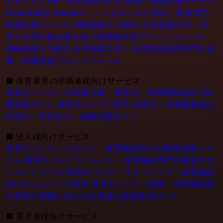
おもてなしHR - 宿泊業界専門の就職・転職支援サービス
Hospitality Careers - シンガポールの宿泊・飲食専門
転職支援サービス
886旅館人力銀行 日本旅館工作 - 日
本と台湾の観光業を結ぶ課題解決型プラットフォーム
886旅館人力銀行 台湾旅館工作 - 台湾宿泊業界専門の就
職・転職支援プラットフォーム
■
保育業界の求職者様向けサービス
保育士バンク! -日本最大級。保育士・幼稚園教論向け転
職支援サイト
保育士バンク! 新卒-保育士・幼稚園教論を
目指す「学生向け」就職活動サイト
■
法人様向けサービス
保育士バンク！コネクト - 保育施設向けの業務支援シス
テム
保育士バンク！パレット - 保育施設専門の職員マネ
ジメントツール
保育士バンク！ウェブパック - 保育施設
向けホームページ制作
保育士バンク！総研 - 保育園経営
や保育の実務に活かせる有益な情報発信サイト
■
育児者様向けサービス