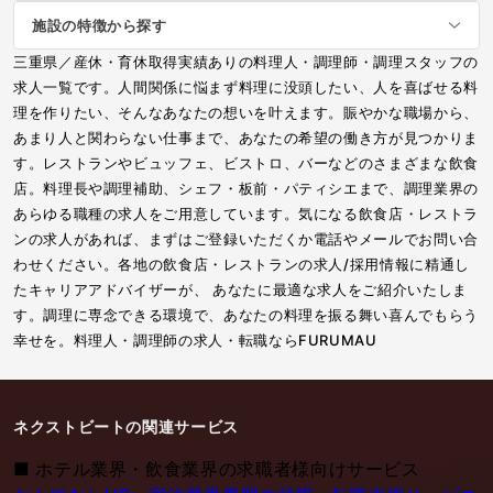
施設の特徴から探す
三重県／産休・育休取得実績ありの料理人・調理師・調理スタッフの
求人一覧です。人間関係に悩まず料理に没頭したい、人を喜ばせる料
理を作りたい、そんなあなたの想いを叶えます。賑やかな職場から、
あまり人と関わらない仕事まで、あなたの希望の働き方が見つかりま
す。レストランやビュッフェ、ビストロ、バーなどのさまざまな飲食
店。料理長や調理補助、シェフ・板前・パティシエまで、調理業界の
あらゆる職種の求人をご用意しています。気になる飲食店・レストラ
ンの求人があれば、まずはご登録いただくか電話やメールでお問い合
わせください。各地の飲食店・レストランの求人/採用情報に精通し
たキャリアアドバイザーが、 あなたに最適な求人をご紹介いたしま
す。調理に専念できる環境で、あなたの料理を振る舞い喜んでもらう
幸せを。料理人・調理師の求人・転職ならFURUMAU
ネクストビートの関連サービス
■
ホテル業界・飲食業界の求職者様向けサービス