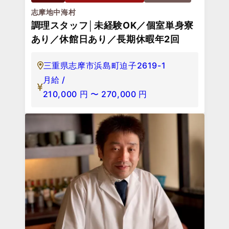
志摩地中海村
調理スタッフ│未経験OK／個室単身寮
あり／休館日あり／長期休暇年2回
三重県志摩市浜島町迫子2619-1
月給 /
210,000
円
〜
270,000
円