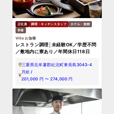
正社員
調理・キッチンスタッフ
ホテル・旅館
和食
Villa お伽噺
レストラン調理│未経験OK／学歴不問
／敷地内に寮あり／年間休日118日
三重県北牟婁郡紀北町東長島3043-4
月給 /
201,000
円
〜
274,000
円