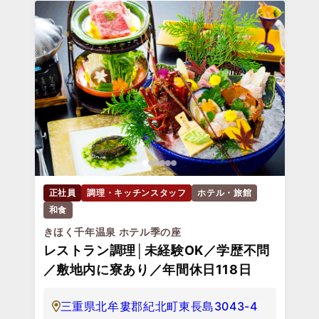
正社員
調理・キッチンスタッフ
ホテル・旅館
和食
きほく千年温泉 ホテル季の座
レストラン調理│未経験OK／学歴不問
／敷地内に寮あり／年間休日118日
三重県北牟婁郡紀北町東長島3043-4