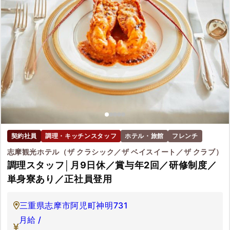
契約社員
調理・キッチンスタッフ
ホテル・旅館
フレンチ
志摩観光ホテル（ザ クラシック／ザ ベイスイート／ザ クラブ）
調理スタッフ│月9日休／賞与年2回／研修制度／
単身寮あり／正社員登用
三重県志摩市阿児町神明731
月給 /