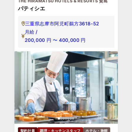
THE HIRAMATSU HOTELS & RESORTS 賢島
パティシエ
三重県志摩市阿児町鵜方3618-52
月給 /
200,000
円
〜
400,000
円
契約社員
調理・キッチンスタッフ
ホテル・旅館