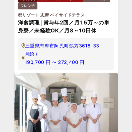
フレンチ
都リゾート 志摩 ベイサイドテラス
洋食調理│賞与年2回／月1.5万～の単
身寮／未経験OK／月8～10日休
三重県志摩市阿児町鵜方3618-33
月給 /
190,700
円
〜
272,400
円