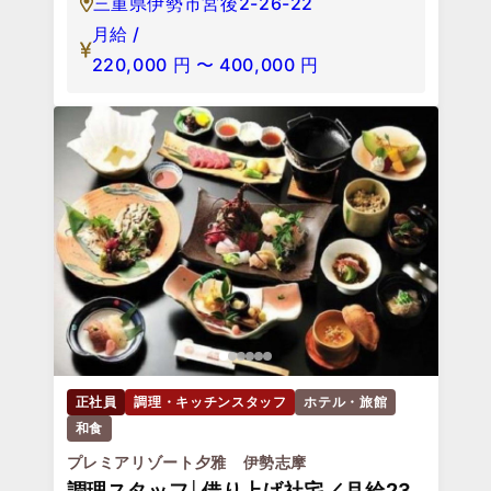
三重県伊勢市宮後2-26-22
月給 /
220,000
円
〜
400,000
円
正社員
調理・キッチンスタッフ
ホテル・旅館
和食
プレミアリゾート夕雅 伊勢志摩
調理スタッフ│借り上げ社宅／月給23