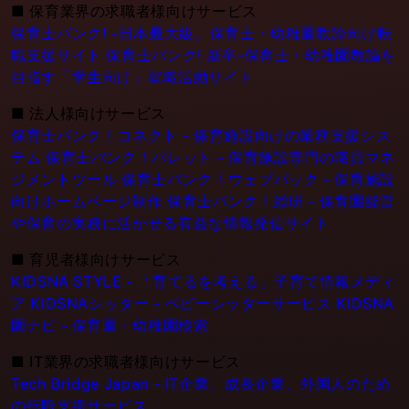
■
保育業界の求職者様向けサービス
保育士バンク! -日本最大級。保育士・幼稚園教論向け転
職支援サイト
保育士バンク! 新卒-保育士・幼稚園教論を
目指す「学生向け」就職活動サイト
■
法人様向けサービス
保育士バンク！コネクト - 保育施設向けの業務支援シス
テム
保育士バンク！パレット - 保育施設専門の職員マネ
ジメントツール
保育士バンク！ウェブパック - 保育施設
向けホームページ制作
保育士バンク！総研 - 保育園経営
や保育の実務に活かせる有益な情報発信サイト
■
育児者様向けサービス
KIDSNA STYLE - 「育てるを考える」子育て情報メディ
ア
KIDSNAシッター - ベビーシッターサービス
KIDSNA
園ナビ - 保育園・幼稚園検索
■
IT業界の求職者様向けサービス
Tech Bridge Japan - IT企業、成長企業、外国人のため
の転職支援サービス