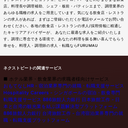
店。料理長や調理補助、シェフ・板前・パティシエまで、調理業界の
あらゆる職種の求人をご用意しています。気になる飲食店・レストラ
ンの求人があれば、まずはご登録いただくか電話やメールでお問い合
わせください。各地の飲食店・レストランの求人/採用情報に精通し
たキャリアアドバイザーが、 あなたに最適な求人をご紹介いたしま
す。調理に専念できる環境で、あなたの料理を振る舞い喜んでもらう
幸せを。料理人・調理師の求人・転職ならFURUMAU
ネクストビートの関連サービス
■
ホテル業界・飲食業界の求職者様向けサービス
おもてなしHR - 宿泊業界専門の就職・転職支援サービス
Hospitality Careers - シンガポールの宿泊・飲食専門
転職支援サービス
886旅館人力銀行 日本旅館工作 - 日
本と台湾の観光業を結ぶ課題解決型プラットフォーム
886旅館人力銀行 台湾旅館工作 - 台湾宿泊業界専門の就
職・転職支援プラットフォーム