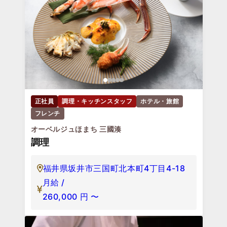
正社員
調理・キッチンスタッフ
ホテル・旅館
フレンチ
オーベルジュほまち 三國湊
調理
福井県坂井市三国町北本町4丁目4-18
月給 /
260,000
円
〜