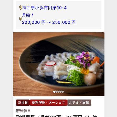
福井県小浜市阿納10-4
月給 /
200,000
円
〜
250,000
円
正社員
副料理長・スーシェフ
ホテル・旅館
若狭佳日