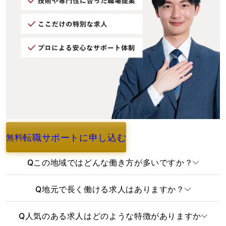
転職サポートに申し込む
無料
よくあるご質問
Q
この地域ではどんな働き方が多いですか？
Q
地元で長く働ける求人はありますか？
Q
人気のある求人はどのような特徴がありますか