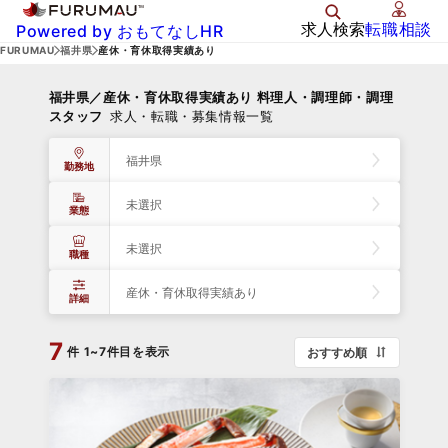
求人検索
転職相談
Powered by おもてなしHR
FURUMAU
福井県
産休・育休取得実績あり
福井県／産休・育休取得実績あり 料理人・調理師・調理
スタッフ
求人・転職・募集情報一覧
福井県
勤務地
未選択
業態
未選択
職種
産休・育休取得実績あり
詳細
7
件
1~7件目を表示
おすすめ順