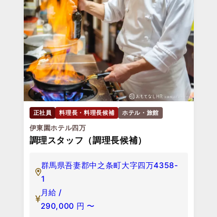
正社員
料理長・料理長候補
ホテル・旅館
伊東園ホテル四万
調理スタッフ（調理長候補）
群馬県吾妻郡中之条町大字四万4358-
1
月給 /
290,000
円
〜