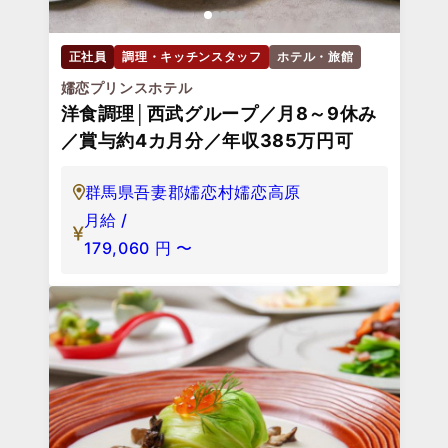
正社員
調理・キッチンスタッフ
ホテル・旅館
嬬恋プリンスホテル
洋食調理│西武グループ／月8～9休み
／賞与約4カ月分／年収385万円可
群馬県吾妻郡嬬恋村嬬恋高原
月給 /
179,060
円
〜