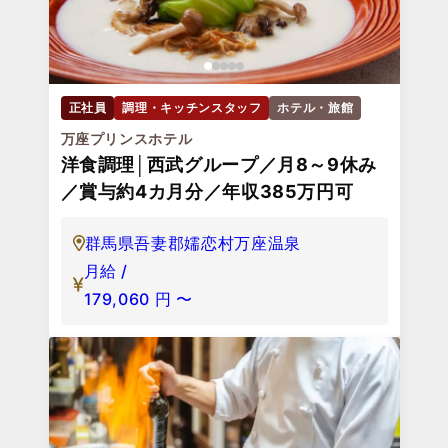
正社員
調理・キッチンスタッフ
ホテル・旅館
万座プリンスホテル
洋食調理│西武グループ／月8～9休み
／賞与約4カ月分／年収385万円可
群馬県吾妻郡嬬恋村万座温泉
月給 /
179,060
円
〜