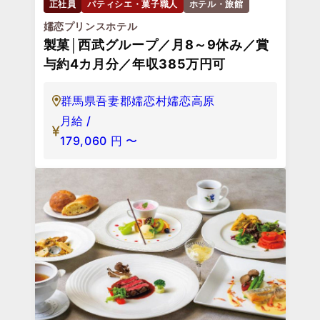
正社員
パティシエ・菓子職人
ホテル・旅館
嬬恋プリンスホテル
製菓│西武グループ／月8～9休み／賞
与約4カ月分／年収385万円可
群馬県吾妻郡嬬恋村嬬恋高原
月給 /
179,060
円
〜