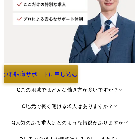
転職サポートに申し込む
無料
よくあるご質問
Q
この地域ではどんな働き方が多いですか？
Q
地元で長く働ける求人はありますか？
Q
人気のある求人はどのような特徴がありますか
Q
見るべき求人の特徴はあるでしょうか？