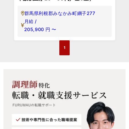
群馬県利根郡みなかみ町綱子277
月給 /
205,900
円
〜
1