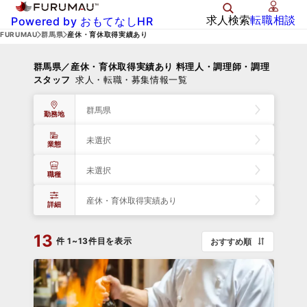
求人検索
転職相談
Powered by おもてなしHR
FURUMAU
群馬県
産休・育休取得実績あり
群馬県／産休・育休取得実績あり 料理人・調理師・調理
スタッフ
求人・転職・募集情報一覧
群馬県
勤務地
未選択
業態
未選択
職種
産休・育休取得実績あり
詳細
13
件
1~13件目を表示
おすすめ順