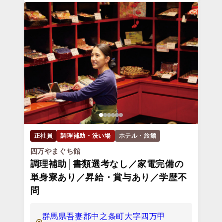
正社員
調理補助・洗い場
ホテル・旅館
四万やまぐち館
調理補助│書類選考なし／家電完備の
単身寮あり／昇給・賞与あり／学歴不
問
群馬県吾妻郡中之条町大字四万甲