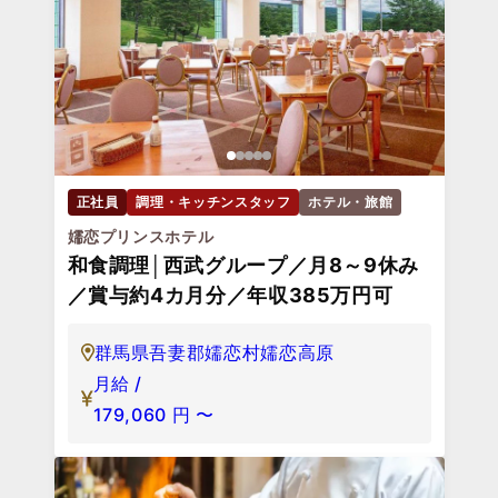
正社員
調理・キッチンスタッフ
ホテル・旅館
嬬恋プリンスホテル
和食調理│西武グループ／月8～9休み
／賞与約4カ月分／年収385万円可
群馬県吾妻郡嬬恋村嬬恋高原
月給 /
179,060
円
〜