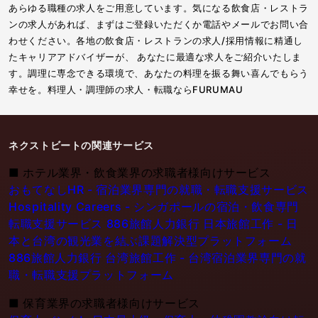
あらゆる職種の求人をご用意しています。気になる飲食店・レストラ
ンの求人があれば、まずはご登録いただくか電話やメールでお問い合
わせください。各地の飲食店・レストランの求人/採用情報に精通し
たキャリアアドバイザーが、 あなたに最適な求人をご紹介いたしま
す。調理に専念できる環境で、あなたの料理を振る舞い喜んでもらう
幸せを。料理人・調理師の求人・転職ならFURUMAU
ネクストビートの関連サービス
■
ホテル業界・飲食業界の求職者様向けサービス
おもてなしHR - 宿泊業界専門の就職・転職支援サービス
Hospitality Careers - シンガポールの宿泊・飲食専門
転職支援サービス
886旅館人力銀行 日本旅館工作 - 日
本と台湾の観光業を結ぶ課題解決型プラットフォーム
886旅館人力銀行 台湾旅館工作 - 台湾宿泊業界専門の就
職・転職支援プラットフォーム
■
保育業界の求職者様向けサービス