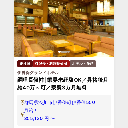
正社員
料理長・料理長候補
ホテル・旅館
伊香保グランドホテル
調理長候補│業界未経験OK／昇格後月
給40万～可／寮費3カ月無料
群馬県渋川市伊香保町伊香保550
月給 /
355,130
円
〜