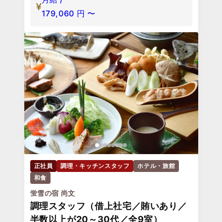
179,060
円
〜
正社員
調理・キッチンスタッフ
ホテル・旅館
和食
蛍雪の宿 尚文
調理スタッフ（借上社宅／賄いあり／
半数以上が20～30代／全9室）