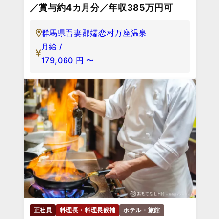
／賞与約4カ月分／年収385万円可
群馬県吾妻郡嬬恋村万座温泉
月給 /
179,060
円
〜
正社員
料理長・料理長候補
ホテル・旅館