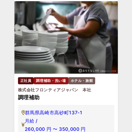
正社員
調理補助・洗い場
ホテル・旅館
株式会社フロンティアジャパン 本社
調理補助
群馬県高崎市高砂町137-1
月給 /
260,000
円
〜
350,000
円