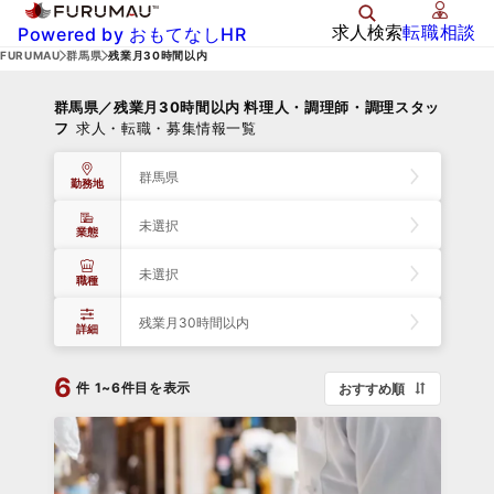
求人検索
転職相談
Powered by おもてなしHR
FURUMAU
群馬県
残業月30時間以内
群馬県／残業月30時間以内 料理人・調理師・調理スタッ
フ
求人・転職・募集情報一覧
群馬県
勤務地
未選択
業態
未選択
職種
残業月30時間以内
詳細
6
件
1~6件目を表示
おすすめ順