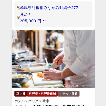
群馬県利根郡みなかみ町綱子277
月給 /
205,900
円
〜
正社員
料理長・料理長候補
ホテル・旅館
ホテルスパックス草津