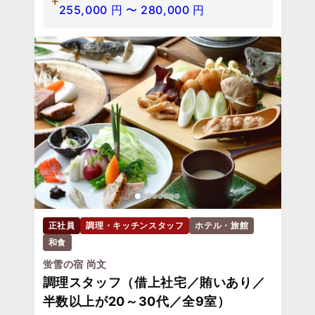
255,000
円
〜
280,000
円
正社員
調理・キッチンスタッフ
ホテル・旅館
和食
蛍雪の宿 尚文
調理スタッフ（借上社宅／賄いあり／
半数以上が20～30代／全9室）