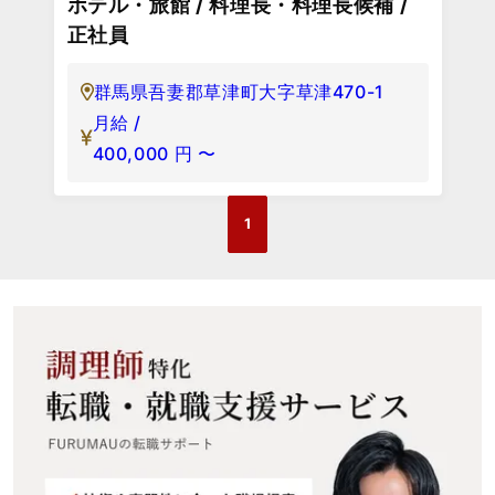
ホテル・旅館 / 料理長・料理長候補 /
正社員
群馬県吾妻郡草津町大字草津470-1
月給 /
400,000
円
〜
1