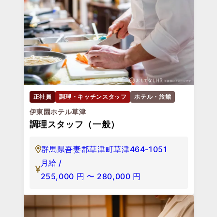
正社員
調理・キッチンスタッフ
ホテル・旅館
伊東園ホテル草津
調理スタッフ（一般）
群馬県吾妻郡草津町草津464-1051
月給 /
255,000
円
〜
280,000
円