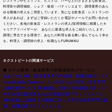
レストランやビュッフェ、ビストロ、バーなどのさまざまな飲食店。
料理長や調理補助、シェフ・板前・パティシエまで、調理業界のあら
ゆる職種の求人をご用意しています。気になる飲食店・レストランの
求人があれば、まずはご登録いただくか電話やメールでお問い合わせ
ください。各地の飲食店・レストランの求人/採用情報に精通したキ
ャリアアドバイザーが、 あなたに最適な求人をご紹介いたします。
調理に専念できる環境で、あなたの料理を振る舞い喜んでもらう幸せ
を。料理人・調理師の求人・転職ならFURUMAU
ネクストビートの関連サービス
■
ホテル業界・飲食業界の求職者様向けサービス
おもてなしHR - 宿泊業界専門の就職・転職支援サービス
Hospitality Careers - シンガポールの宿泊・飲食専門
転職支援サービス
886旅館人力銀行 日本旅館工作 - 日
本と台湾の観光業を結ぶ課題解決型プラットフォーム
886旅館人力銀行 台湾旅館工作 - 台湾宿泊業界専門の就
職・転職支援プラットフォーム