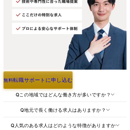
転職サポートに申し込む
無料
よくあるご質問
Q
この地域ではどんな働き方が多いですか？
Q
地元で長く働ける求人はありますか？
Q
人気のある求人はどのような特徴がありますか