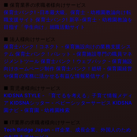
■
保育業界の求職者様向けサービス
保育士バンク! -日本最大級。保育士・幼稚園教論向け転
職支援サイト
保育士バンク! 新卒-保育士・幼稚園教論を
目指す「学生向け」就職活動サイト
■
法人様向けサービス
保育士バンク！コネクト - 保育施設向けの業務支援シス
テム
保育士バンク！パレット - 保育施設専門の職員マネ
ジメントツール
保育士バンク！ウェブパック - 保育施設
向けホームページ制作
保育士バンク！総研 - 保育園経営
や保育の実務に活かせる有益な情報発信サイト
■
育児者様向けサービス
KIDSNA STYLE - 「育てるを考える」子育て情報メディ
ア
KIDSNAシッター - ベビーシッターサービス
KIDSNA
園ナビ - 保育園・幼稚園検索
■
IT業界の求職者様向けサービス
Tech Bridge Japan - IT企業、成長企業、外国人のため
の転職支援サービス