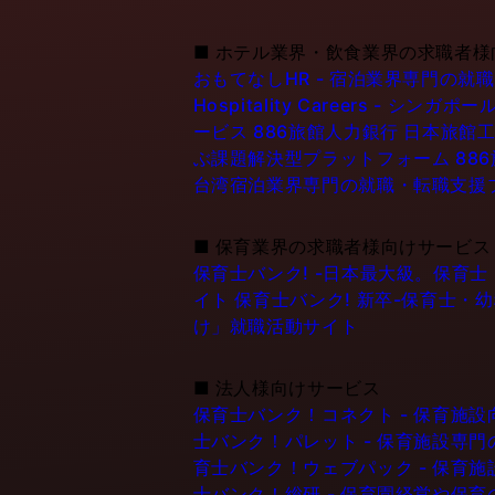
■
ホテル業界・飲食業界の求職者様
おもてなしHR - 宿泊業界専門の就
Hospitality Careers - 
ービス
886旅館人力銀行 日本旅館工
ぶ課題解決型プラットフォーム
88
台湾宿泊業界専門の就職・転職支援
■
保育業界の求職者様向けサービス
保育士バンク! -日本最大級。保育
イト
保育士バンク! 新卒-保育士・
け」就職活動サイト
■
法人様向けサービス
保育士バンク！コネクト - 保育施
士バンク！パレット - 保育施設専
育士バンク！ウェブパック - 保育
士バンク！総研 - 保育園経営や保