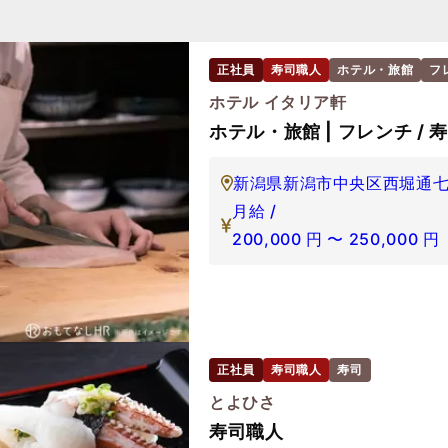
正社員
寿司職人
ホテル・旅館
フ
ホテル イタリア軒
ホテル・旅館 | フレンチ / 
新潟県新潟市中央区西堀通七番
月給 /
200,000
円
〜
250,000
円
正社員
寿司職人
寿司
とよひさ
寿司職人