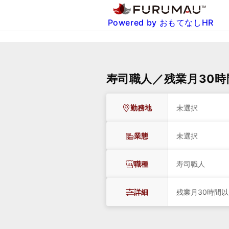
Powered by おもてなしHR
寿司職人／残業月30時
勤務地
未選択
業態
未選択
職種
寿司職人
詳細
残業月30時間以