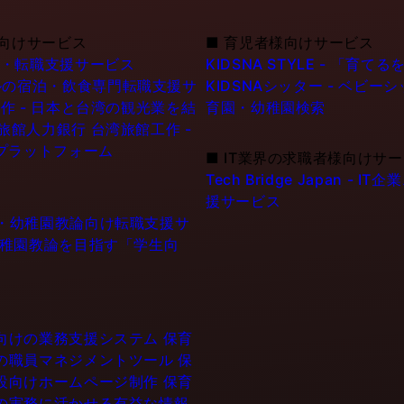
向けサービス
■
育児者様向けサービス
職・転職支援サービス
KIDSNA STYLE - 「
シンガポールの宿泊・飲食専門転職支援サ
KIDSNAシッター - ベビ
作 - 日本と台湾の観光業を結
育園・幼稚園検索
6旅館人力銀行 台湾旅館工作 -
プラットフォーム
■
IT業界の求職者様向けサ
Tech Bridge Japan 
援サービス
士・幼稚園教論向け転職支援サ
幼稚園教論を目指す「学生向
設向けの業務支援システム
保育
門の職員マネジメントツール
保
施設向けホームページ制作
保育
育の実務に活かせる有益な情報