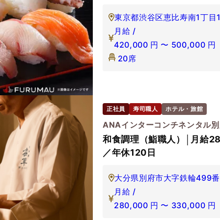
東京都渋谷区恵比寿南1丁目17 
月給 /
420,000
円
〜
500,000
円
20席
正社員
寿司職人
ホテル・旅館
ANAインターコンチネンタル
和食調理（鮨職人）│月給28
／年休120日
大分県別府市大字鉄輪499番
月給 /
280,000
円
〜
330,000
円