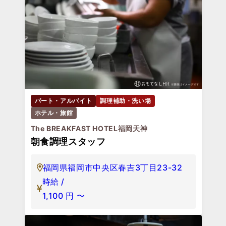
パート・アルバイト
調理補助・洗い場
ホテル・旅館
The BREAKFAST HOTEL福岡天神
朝食調理スタッフ
福岡県福岡市中央区春吉3丁目23-32
時給 /
1,100
円
〜