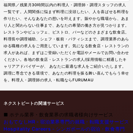
福岡県／残業月30時間以内の料理人・調理師・調理スタッフの求人
一覧です。人間関係に悩まず料理に没頭したい、人を喜ばせる料理を
作りたい、そんなあなたの想いを叶えます。賑やかな職場から、あま
り人と関わらない仕事まで、あなたの希望の働き方が見つかります。
レストランやビュッフェ、ビストロ、バーなどのさまざまな飲食店。
料理長や調理補助、シェフ・板前・パティシエまで、調理業界のあら
ゆる職種の求人をご用意しています。気になる飲食店・レストランの
求人があれば、まずはご登録いただくか電話やメールでお問い合わせ
ください。各地の飲食店・レストランの求人/採用情報に精通したキ
ャリアアドバイザーが、 あなたに最適な求人をご紹介いたします。
調理に専念できる環境で、あなたの料理を振る舞い喜んでもらう幸せ
を。料理人・調理師の求人・転職ならFURUMAU
ネクストビートの関連サービス
■
ホテル業界・飲食業界の求職者様向けサービス
おもてなしHR - 宿泊業界専門の就職・転職支援サービス
Hospitality Careers - シンガポールの宿泊・飲食専門