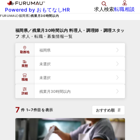
求人検索
転職相談
Powered by おもてなしHR
FURUMAU
福岡県
残業月30時間以内
福岡県／残業月30時間以内 料理人・調理師・調理スタッ
フ
求人・転職・募集情報一覧
福岡県
勤務地
未選択
業態
未選択
職種
残業月30時間以内
詳細
7
件
1~7件目を表示
おすすめ順