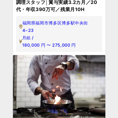
調理スタッフ│賞与実績3.2カ月／20
代・年収390万可／残業月10H
福岡県福岡市博多区博多駅中央街
4−23
月給 /
180,000
円
〜
275,000
円