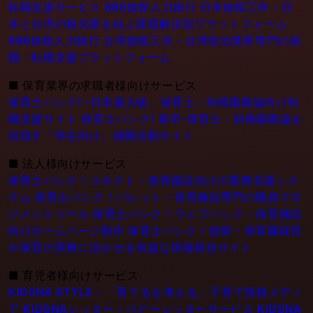
転職支援サービス
886旅館人力銀行 日本旅館工作 - 日
本と台湾の観光業を結ぶ課題解決型プラットフォーム
886旅館人力銀行 台湾旅館工作 - 台湾宿泊業界専門の就
職・転職支援プラットフォーム
■
保育業界の求職者様向けサービス
保育士バンク! -日本最大級。保育士・幼稚園教論向け転
職支援サイト
保育士バンク! 新卒-保育士・幼稚園教論を
目指す「学生向け」就職活動サイト
■
法人様向けサービス
保育士バンク！コネクト - 保育施設向けの業務支援シス
テム
保育士バンク！パレット - 保育施設専門の職員マネ
ジメントツール
保育士バンク！ウェブパック - 保育施設
向けホームページ制作
保育士バンク！総研 - 保育園経営
や保育の実務に活かせる有益な情報発信サイト
■
育児者様向けサービス
KIDSNA STYLE - 「育てるを考える」子育て情報メディ
ア
KIDSNAシッター - ベビーシッターサービス
KIDSNA