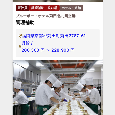
正社員
調理補助・洗い場
ホテル・旅館
ブルーポートホテル苅田北九州空港
調理補助
福岡県京都郡苅田町苅田3787-61
月給 /
200,300
円
〜
228,900
円