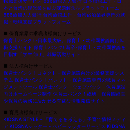
転職支援サービス
886旅館人力銀行 日本旅館工作 - 日
本と台湾の観光業を結ぶ課題解決型プラットフォーム
886旅館人力銀行 台湾旅館工作 - 台湾宿泊業界専門の就
職・転職支援プラットフォーム
■
保育業界の求職者様向けサービス
保育士バンク! -日本最大級。保育士・幼稚園教論向け転
職支援サイト
保育士バンク! 新卒-保育士・幼稚園教論を
目指す「学生向け」就職活動サイト
■
法人様向けサービス
保育士バンク！コネクト - 保育施設向けの業務支援シス
テム
保育士バンク！パレット - 保育施設専門の職員マネ
ジメントツール
保育士バンク！ウェブパック - 保育施設
向けホームページ制作
保育士バンク！総研 - 保育園経営
や保育の実務に活かせる有益な情報発信サイト
■
育児者様向けサービス
KIDSNA STYLE - 「育てるを考える」子育て情報メディ
ア
KIDSNAシッター - ベビーシッターサービス
KIDSNA