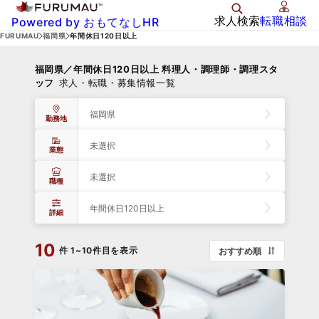
求人検索
転職相談
Powered by おもてなしHR
FURUMAU
福岡県
年間休日120日以上
福岡県／年間休日120日以上 料理人・調理師・調理スタ
ッフ
求人・転職・募集情報一覧
福岡県
勤務地
未選択
業態
未選択
職種
年間休日120日以上
詳細
10
件
1~10件目を表示
おすすめ順