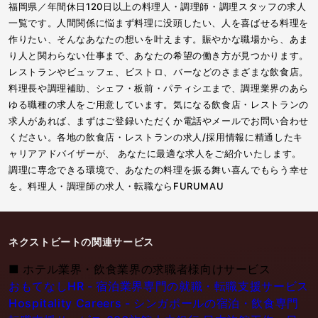
福岡県／年間休日120日以上の料理人・調理師・調理スタッフの求人
一覧です。人間関係に悩まず料理に没頭したい、人を喜ばせる料理を
作りたい、そんなあなたの想いを叶えます。賑やかな職場から、あま
り人と関わらない仕事まで、あなたの希望の働き方が見つかります。
レストランやビュッフェ、ビストロ、バーなどのさまざまな飲食店。
料理長や調理補助、シェフ・板前・パティシエまで、調理業界のあら
ゆる職種の求人をご用意しています。気になる飲食店・レストランの
求人があれば、まずはご登録いただくか電話やメールでお問い合わせ
ください。各地の飲食店・レストランの求人/採用情報に精通したキ
ャリアアドバイザーが、 あなたに最適な求人をご紹介いたします。
調理に専念できる環境で、あなたの料理を振る舞い喜んでもらう幸せ
を。料理人・調理師の求人・転職ならFURUMAU
ネクストビートの関連サービス
■
ホテル業界・飲食業界の求職者様向けサービス
おもてなしHR - 宿泊業界専門の就職・転職支援サービス
Hospitality Careers - シンガポールの宿泊・飲食専門