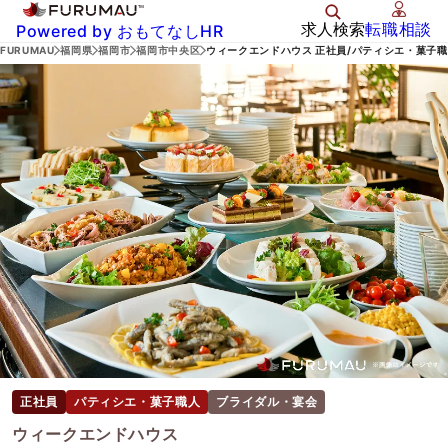
求人検索
転職相談
Powered by おもてなしHR
FURUMAU
福岡県
福岡市
福岡市中央区
ウィークエンドハウス 正社員/パティシエ・菓子
正社員
パティシエ・菓子職人
ブライダル・宴会
ウィークエンドハウス