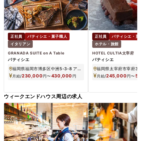
正社員
パティシエ・菓子職人
正社員
パティシエ・菓
イタリアン
ホテル・旅館
GRANADA SUITE on A Table
HOTEL CULTIA太宰府
パティシエ
パティシエ
福岡県福岡市博多区中洲5-3-8 アクア博多1F
福岡県太宰府市宰府3-3
230,000
430,000
245,000
5
月給/
円
〜
円
月給/
円
〜
ウィークエンドハウス周辺の求人