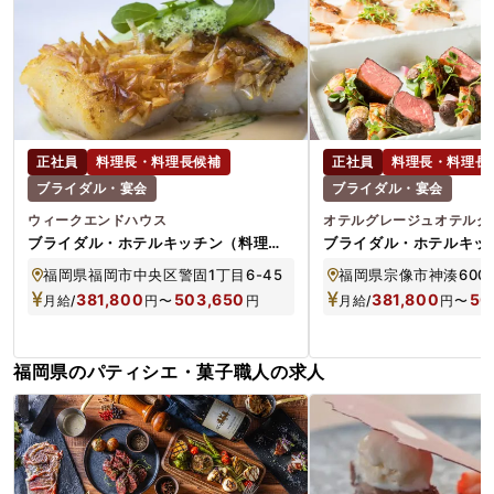
正社員
料理長・料理長候補
正社員
料理長・料理長
ブライダル・宴会
ブライダル・宴会
ウィークエンドハウス
オテルグレージュオテルグ
ブライダル・ホテルキッチン（料理長
ブライダル・ホテルキッ
候補）
候補）
福岡県福岡市中央区警固1丁目6-45
福岡県宗像市神湊600
381,800
503,650
381,800
50
月給/
円
〜
円
月給/
円
〜
福岡県のパティシエ・菓子職人の求人