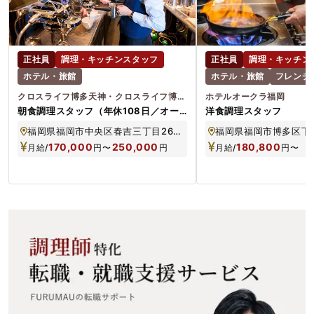
正社員
調理・キッチンスタッフ
正社員
調理・キッチン
ホテル・旅館
ホテル・旅館
フレンチ
クロスライフ博多天神・クロスライフ博多柳橋
ホテルオークラ福岡
朝食調理スタッフ（年休108日／オー
洋食調理スタッフ
プニング募集／賞与年2回）
福岡県福岡市中央区春吉三丁目26番30号／福岡県福岡市中央区春吉1-6-5
福岡県福岡市博多区下川
170,000
250,000
180,800
月給/
円
〜
円
月給/
円
〜