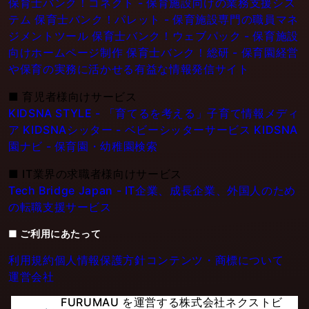
保育士バンク！コネクト - 保育施設向けの業務支援シス
テム
保育士バンク！パレット - 保育施設専門の職員マネ
ジメントツール
保育士バンク！ウェブパック - 保育施設
向けホームページ制作
保育士バンク！総研 - 保育園経営
や保育の実務に活かせる有益な情報発信サイト
■
育児者様向けサービス
KIDSNA STYLE - 「育てるを考える」子育て情報メディ
ア
KIDSNAシッター - ベビーシッターサービス
KIDSNA
園ナビ - 保育園・幼稚園検索
■
IT業界の求職者様向けサービス
Tech Bridge Japan - IT企業、成長企業、外国人のため
の転職支援サービス
■ ご利用にあたって
利用規約
個人情報保護方針
コンテンツ・商標について
運営会社
FURUMAU を運営する株式会社ネクストビ