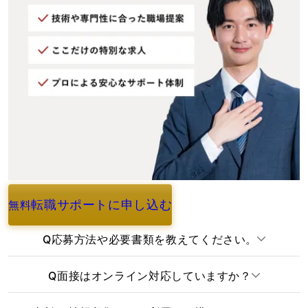
転職サポートに申し込む
無料
よくあるご質問
Q
応募方法や必要書類を教えてください。
Q
面接はオンライン対応していますか？