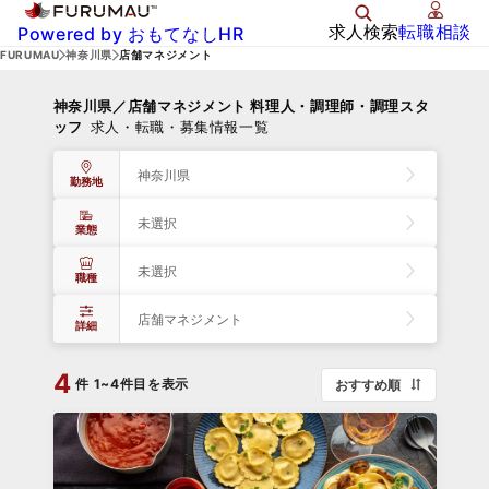
求人検索
転職相談
Powered by おもてなしHR
FURUMAU
神奈川県
店舗マネジメント
神奈川県／店舗マネジメント 料理人・調理師・調理スタ
ッフ
求人・転職・募集情報一覧
神奈川県
勤務地
未選択
業態
未選択
職種
店舗マネジメント
詳細
4
件
1~4件目を表示
おすすめ順