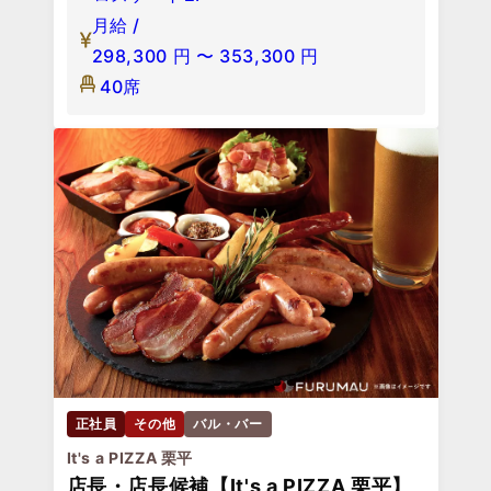
月給 /
298,300
円
〜
353,300
円
40席
正社員
その他
バル・バー
It's a PIZZA 栗平
店長・店長候補【It's a PIZZA 栗平】