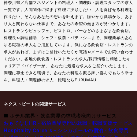
神奈川県／店舗マネジメントの料理人・調理師・調理スタッフの求人
一覧です。人間関係に悩まず料理に没頭したい、人を喜ばせる料理を
作りたい、そんなあなたの想いを叶えます。賑やかな職場から、あま
り人と関わらない仕事まで、あなたの希望の働き方が見つかります。
レストランやビュッフェ、ビストロ、バーなどのさまざまな飲食店。
料理長や調理補助、シェフ・板前・パティシエまで、調理業界のあら
ゆる職種の求人をご用意しています。気になる飲食店・レストランの
求人があれば、まずはご登録いただくか電話やメールでお問い合わせ
ください。各地の飲食店・レストランの求人/採用情報に精通したキ
ャリアアドバイザーが、 あなたに最適な求人をご紹介いたします。
調理に専念できる環境で、あなたの料理を振る舞い喜んでもらう幸せ
を。料理人・調理師の求人・転職ならFURUMAU
ネクストビートの関連サービス
■
ホテル業界・飲食業界の求職者様向けサービス
おもてなしHR - 宿泊業界専門の就職・転職支援サービス
Hospitality Careers - シンガポールの宿泊・飲食専門