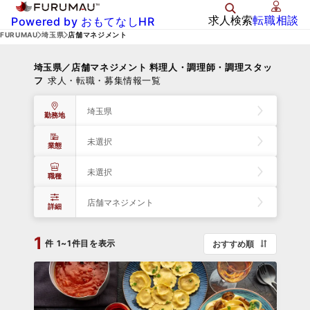
求人検索
転職相談
Powered by おもてなしHR
FURUMAU
埼玉県
店舗マネジメント
埼玉県／店舗マネジメント 料理人・調理師・調理スタッ
フ
求人・転職・募集情報一覧
埼玉県
勤務地
未選択
業態
未選択
職種
店舗マネジメント
詳細
1
件
1~1件目を表示
おすすめ順