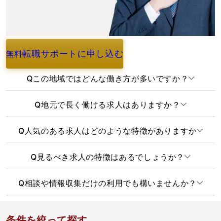
転職サポートに申し込む
無料
よくあるご質問
Q
この地域ではどんな働き方が多いですか？
Q
地元で長く働ける求人はありますか？
Q
人気のある求人はどのような特徴がありますか
Q
見るべき求人の特徴はあるでしょうか？
Q
相談や情報収集だけの利用でも構いませんか？
条件を絞って探す