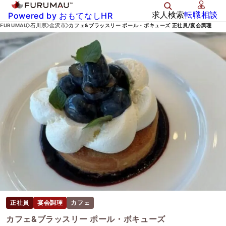
求人検索
転職相談
Powered by おもてなしHR
FURUMAU
石川県
金沢市
カフェ&ブラッスリー ポール・ボキューズ 正社員/宴会調理
正社員
宴会調理
カフェ
カフェ&ブラッスリー ポール・ボキューズ