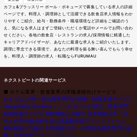
カフェ&ブラッスリー ポール・ボキューズで募集している求人の詳細
ページです。料理人・調理師として活躍できる飲食店求人情報をわか
りやすくご紹介。給与・勤務条件・職場環境など詳細をご確認のう
え、気になる求人はまずご登録いただくか電話やメールでお問い合わ
せください。各地の飲食店・レストランの求人/採用情報に精通した
キャリアアドバイザーが、あなたに最適な求人をご紹介いたします。
調理に専念できる環境で、あなたの料理を振る舞い喜んでもらう幸せ
を。料理人・調理師の求人・転職ならFURUMAU
ネクストビートの関連サービス
■
ホテル業界・飲食業界の求職者様向けサービス
おもてなしHR - 宿泊業界専門の就職・転職支援サービス
Hospitality Careers - シンガポールの宿泊・飲食専門
転職支援サービス
886旅館人力銀行 日本旅館工作 - 日
本と台湾の観光業を結ぶ課題解決型プラットフォーム
886旅館人力銀行 台湾旅館工作 - 台湾宿泊業界専門の就
職・転職支援プラットフォーム