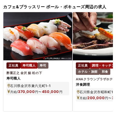
カフェ&ブラッスリー ポール・ボキューズ周辺の求人
正社員
寿司職人
寿司
正社員
調理・キッチン
ホテル・旅館
和食
酢重正之 金沢 鮨 松の下
寿司職人
ANAクラウンプラザホテ
洋食調理
石川県金沢市兼六元町1-1
370,000
450,000
月給/
円
〜
円
石川県金沢市昭和町16
200,000
3
月給/
円
〜