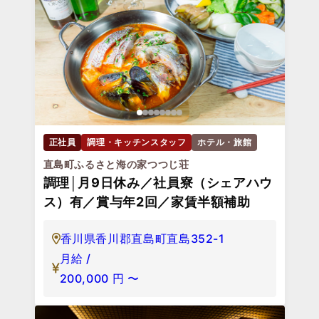
正社員
調理・キッチンスタッフ
ホテル・旅館
直島町ふるさと海の家つつじ荘
調理│月9日休み／社員寮（シェアハウ
ス）有／賞与年2回／家賃半額補助
香川県香川郡直島町直島352-1
月給 /
200,000
円
〜