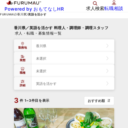
求人検索
転職相談
Powered by おもてなしHR
FURUMAU
香川県
英語を活かす
香川県／英語を活かす 料理人・調理師・調理スタッフ
求人・転職・募集情報一覧
香川県
勤務地
未選択
業態
未選択
職種
英語を活かす
詳細
3
件
1~3件目を表示
おすすめ順