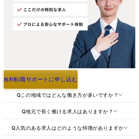
転職サポートに申し込む
無料
よくあるご質問
Q
この地域ではどんな働き方が多いですか？
Q
地元で長く働ける求人はありますか？
Q
人気のある求人はどのような特徴がありますか