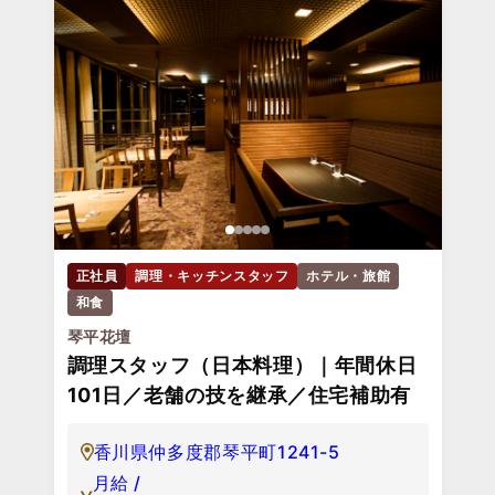
正社員
調理・キッチンスタッフ
ホテル・旅館
和食
琴平花壇
調理スタッフ（日本料理）｜年間休日
101日／老舗の技を継承／住宅補助有
香川県仲多度郡琴平町1241-5
月給 /