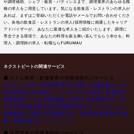
や調理補助、シェフ・板前・パティシエまで、調理業界のあらゆる職
種の求人をご用意しています。気になる飲食店・レストランの求人が
あれば、まずはご登録いただくか電話やメールでお問い合わせくださ
い。各地の飲食店・レストランの求人/採用情報に精通したキャリア
アドバイザーが、 あなたに最適な求人をご紹介いたします。調理に
専念できる環境で、あなたの料理を振る舞い喜んでもらう幸せを。料
理人・調理師の求人・転職ならFURUMAU
ネクストビートの関連サービス
■
ホテル業界・飲食業界の求職者様向けサービス
おもてなしHR - 宿泊業界専門の就職・転職支援サービス
Hospitality Careers - シンガポールの宿泊・飲食専門
転職支援サービス
886旅館人力銀行 日本旅館工作 - 日
本と台湾の観光業を結ぶ課題解決型プラットフォーム
886旅館人力銀行 台湾旅館工作 - 台湾宿泊業界専門の就
職・転職支援プラットフォーム
■
保育業界の求職者様向けサービス