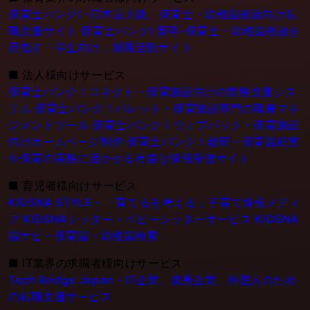
保育士バンク! -日本最大級。保育士・幼稚園教論向け転
職支援サイト
保育士バンク! 新卒-保育士・幼稚園教論を
目指す「学生向け」就職活動サイト
■
法人様向けサービス
保育士バンク！コネクト - 保育施設向けの業務支援シス
テム
保育士バンク！パレット - 保育施設専門の職員マネ
ジメントツール
保育士バンク！ウェブパック - 保育施設
向けホームページ制作
保育士バンク！総研 - 保育園経営
や保育の実務に活かせる有益な情報発信サイト
■
育児者様向けサービス
KIDSNA STYLE - 「育てるを考える」子育て情報メディ
ア
KIDSNAシッター - ベビーシッターサービス
KIDSNA
園ナビ - 保育園・幼稚園検索
■
IT業界の求職者様向けサービス
Tech Bridge Japan - IT企業、成長企業、外国人のため
の転職支援サービス