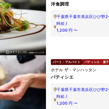
洋食調理
千葉県千葉市美浜区ひび野2-1
時給 /
1,200
円
〜
パート・アルバイト
パティシエ・菓子
ホテル ザ・マンハッタン
パティシエ
千葉県千葉市美浜区ひび野2-1
時給 /
1,200
円
〜