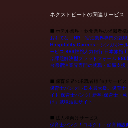
ネクストビートの関連サービス
■
ホテル業界・飲食業界の求職者様
おもてなしHR - 宿泊業界専門の就
Hospitality Careers - 
ービス
886旅館人力銀行 日本旅館工
ぶ課題解決型プラットフォーム
88
台湾宿泊業界専門の就職・転職支援
■
保育業界の求職者様向けサービス
保育士バンク! -日本最大級。保育
イト
保育士バンク! 新卒-保育士・
け」就職活動サイト
■
法人様向けサービス
保育士バンク！コネクト - 保育施