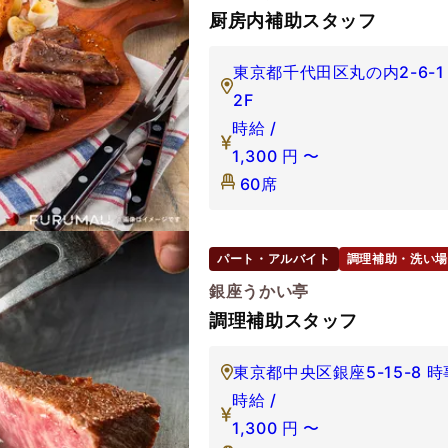
厨房内補助スタッフ
東京都千代田区丸の内2-6-
2F
時給 /
1,300
円
〜
60席
パート・アルバイト
調理補助・洗い場
銀座うかい亭
調理補助スタッフ
東京都中央区銀座5-15-8 
時給 /
1,300
円
〜