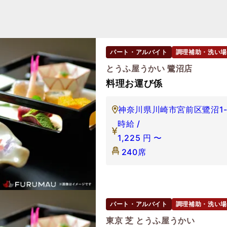
パート・アルバイト
調理補助・洗い場
とうふ屋うかい 鷺沼店
料理お運び係
神奈川県川崎市宮前区鷺沼1-1
時給 /
1,225
円
〜
240席
パート・アルバイト
調理補助・洗い場
東京 芝 とうふ屋うかい