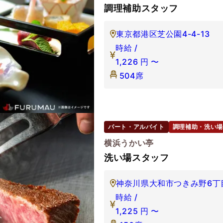
調理補助スタッフ
東京都港区芝公園4-4-13
時給 /
1,226
円
〜
504席
パート・アルバイト
調理補助・洗い場
横浜うかい亭
洗い場スタッフ
神奈川県大和市つきみ野6丁目
時給 /
1,225
円
〜