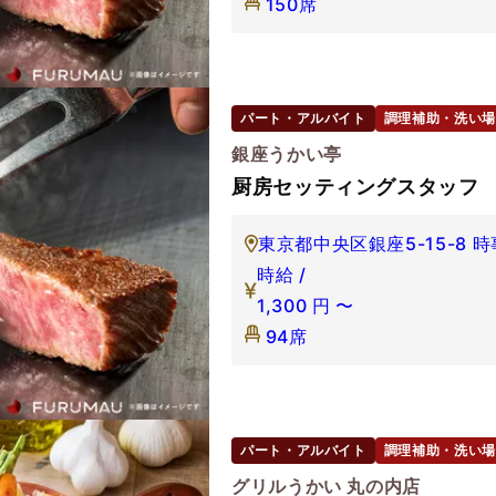
150席
パート・アルバイト
調理補助・洗い場
銀座うかい亭
厨房セッティングスタッフ
東京都中央区銀座5-15-8 
時給 /
1,300
円
〜
94席
パート・アルバイト
調理補助・洗い場
グリルうかい 丸の内店