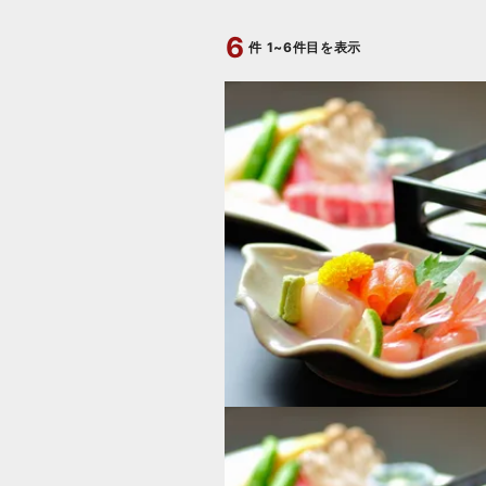
6
件
1~6件目を表示