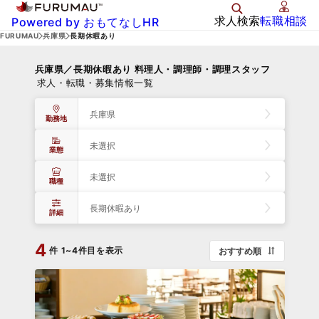
求人検索
転職相談
Powered by おもてなしHR
FURUMAU
兵庫県
長期休暇あり
兵庫県／長期休暇あり 料理人・調理師・調理スタッフ
求人・転職・募集情報一覧
兵庫県
勤務地
未選択
業態
未選択
職種
長期休暇あり
詳細
4
件
1~4件目を表示
おすすめ順