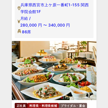
兵庫県西宮市上ケ原一番町1-155 関西
学院会館1F
月給 /
280,000
円
〜
340,000
円
86席
正社員
料理長・料理長候補
ブライダル・宴会