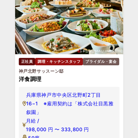
正社員
調理・キッチンスタッフ
ブライダル・宴会
神戸北野サッスーン邸
洋食調理
兵庫県神戸市中央区北野町2丁目
16−1 ※雇用契約は「株式会社目黒雅
叙園」
月給 /
198,000
円
〜
333,800
円
50席