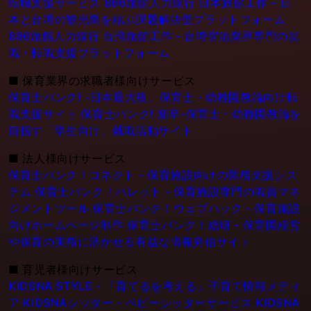
転職支援サービス
886旅館人力銀行 日本旅館工作 - 日
本と台湾の観光業を結ぶ課題解決型プラットフォーム
886旅館人力銀行 台湾旅館工作 - 台湾宿泊業界専門の就
職・転職支援プラットフォーム
■
保育業界の求職者様向けサービス
保育士バンク! -日本最大級。保育士・幼稚園教論向け転
職支援サイト
保育士バンク! 新卒-保育士・幼稚園教論を
目指す「学生向け」就職活動サイト
■
法人様向けサービス
保育士バンク！コネクト - 保育施設向けの業務支援シス
テム
保育士バンク！パレット - 保育施設専門の職員マネ
ジメントツール
保育士バンク！ウェブパック - 保育施設
向けホームページ制作
保育士バンク！総研 - 保育園経営
や保育の実務に活かせる有益な情報発信サイト
■
育児者様向けサービス
KIDSNA STYLE - 「育てるを考える」子育て情報メディ
ア
KIDSNAシッター - ベビーシッターサービス
KIDSNA