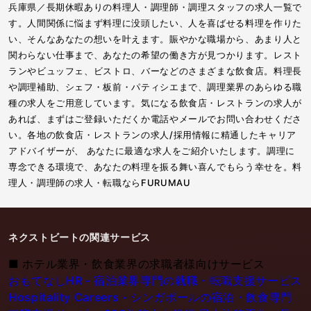
兵庫県／長期休暇ありの料理人・調理師・調理スタッフの求人一覧で
す。人間関係に悩まず料理に没頭したい、人を喜ばせる料理を作りた
い、そんなあなたの想いを叶えます。賑やかな職場から、あまり人と
関わらない仕事まで、あなたの希望の働き方が見つかります。レスト
ランやビュッフェ、ビストロ、バーなどのさまざまな飲食店。料理長
や調理補助、シェフ・板前・パティシエまで、調理業界のあらゆる職
種の求人をご用意しています。気になる飲食店・レストランの求人が
あれば、まずはご登録いただくか電話やメールでお問い合わせくださ
い。各地の飲食店・レストランの求人/採用情報に精通したキャリア
アドバイザーが、 あなたに最適な求人をご紹介いたします。調理に
専念できる環境で、あなたの料理を振る舞い喜んでもらう幸せを。料
理人・調理師の求人・転職ならFURUMAU
ネクストビートの関連サービス
■
ホテル業界・飲食業界の求職者様向けサービス
おもてなしHR - 宿泊業界専門の就職・転職支援サービス
Hospitality Careers - シンガポールの宿泊・飲食専門