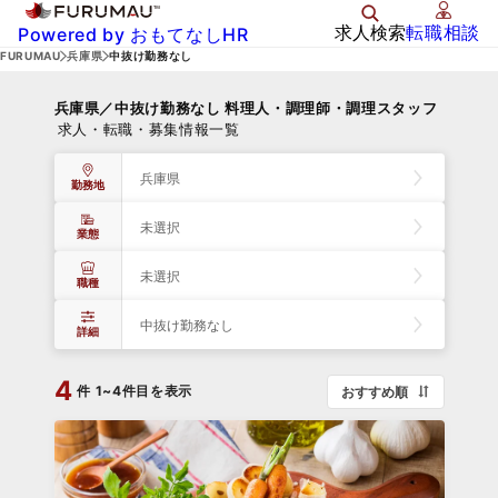
求人検索
転職相談
Powered by おもてなしHR
FURUMAU
兵庫県
中抜け勤務なし
兵庫県／中抜け勤務なし 料理人・調理師・調理スタッフ
求人・転職・募集情報一覧
兵庫県
勤務地
未選択
業態
未選択
職種
中抜け勤務なし
詳細
4
件
1~4件目を表示
おすすめ順