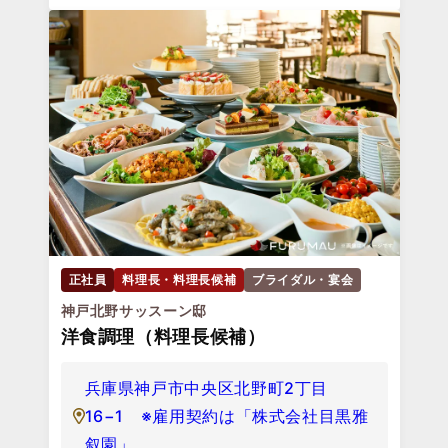
正社員
料理長・料理長候補
ブライダル・宴会
神戸北野サッスーン邸
洋食調理（料理長候補）
兵庫県神戸市中央区北野町2丁目
16−1 ※雇用契約は「株式会社目黒雅
叙園」