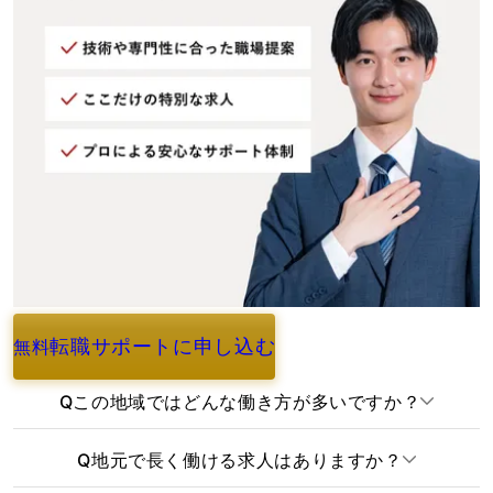
転職サポートに申し込む
無料
よくあるご質問
Q
この地域ではどんな働き方が多いですか？
Q
地元で長く働ける求人はありますか？