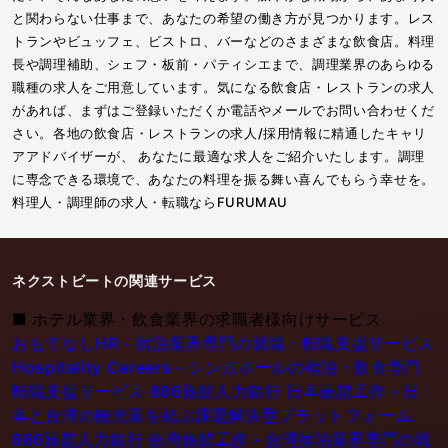
と関わらない仕事まで、あなたの希望の働き方が見つかります。レス
トランやビュッフェ、ビストロ、バーなどのさまざまな飲食店。料理
長や調理補助、シェフ・板前・パティシエまで、調理業界のあらゆる
職種の求人をご用意しています。気になる飲食店・レストランの求人
があれば、まずはご登録いただくか電話やメールでお問い合わせくだ
さい。各地の飲食店・レストランの求人/採用情報に精通したキャリ
アアドバイザーが、 あなたに最適な求人をご紹介いたします。調理
に専念できる環境で、あなたの料理を振る舞い喜んでもらう幸せを。
料理人・調理師の求人・転職ならFURUMAU
ネクストビートの関連サービス
■
ホテル業界・飲食業界の求職者様向けサービス
おもてなしHR - 宿泊業界専門の就職・転職支援サービス
Hospitality Careers - シンガポールの宿泊・飲食専門
転職支援サービス
886旅館人力銀行 日本旅館工作 - 日
本と台湾の観光業を結ぶ課題解決型プラットフォーム
886旅館人力銀行 台湾旅館工作 - 台湾宿泊業界専門の就