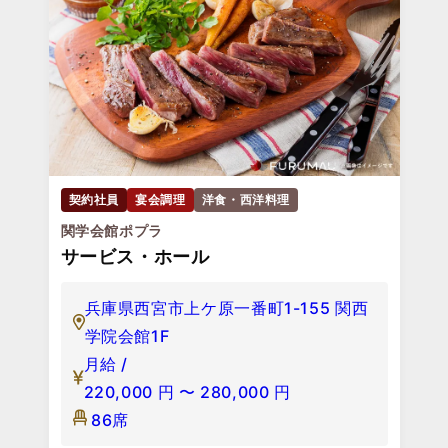
契約社員
宴会調理
洋食・西洋料理
関学会館ポプラ
サービス・ホール
兵庫県西宮市上ケ原一番町1-155 関西
学院会館1F
月給 /
220,000
円
〜
280,000
円
86席