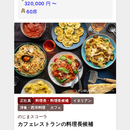
320,000
円
〜
60席
正社員
料理長・料理長候補
イタリアン
洋食・西洋料理
カフェ
のじまスコーラ
カフェレストランの料理長候補