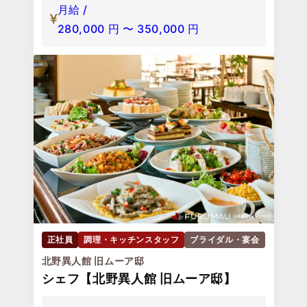
月給 /
280,000
円
〜
350,000
円
正社員
調理・キッチンスタッフ
ブライダル・宴会
北野異人館 旧ムーア邸
シェフ【北野異人館 旧ムーア邸】