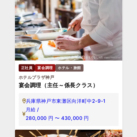
正社員
宴会調理
ホテル・旅館
ホテルプラザ神戸
宴会調理（主任～係長クラス）
兵庫県神戸市東灘区向洋町中2-9-1
月給 /
280,000
円
〜
430,000
円