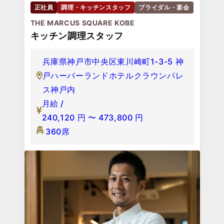
正社員
調理・キッチンスタッフ
ブライダル・宴会
THE MARCUS SQUARE KOBE
キッチン調理スタッフ
兵庫県神戸市中央区東川崎町1-3-5 神
戸ハーバーランドホテルクラウンパレ
ス神戸内
月給 /
240,120
円
〜
473,800
円
360席