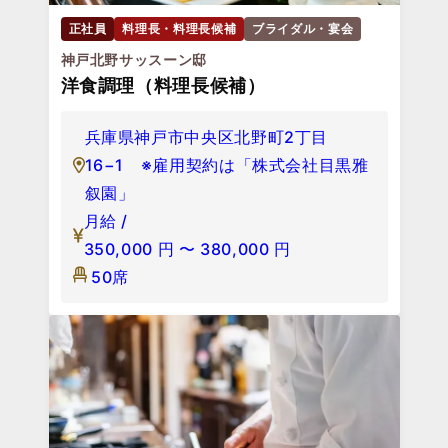
正社員
料理長・料理長候補
ブライダル・宴会
神戸北野サッスーン邸
洋食調理（料理長候補）
兵庫県神戸市中央区北野町2丁目
16−1 ※雇用契約は「株式会社目黒雅
叙園」
月給 /
350,000
円
〜
380,000
円
50席