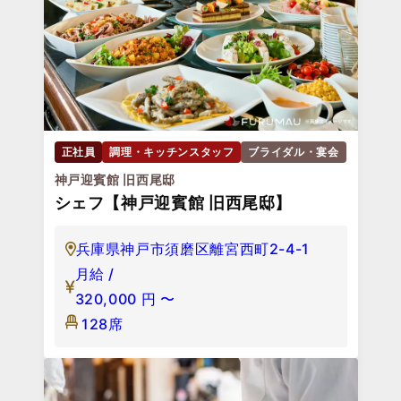
正社員
調理・キッチンスタッフ
ブライダル・宴会
神戸迎賓館 旧西尾邸
シェフ【神戸迎賓館 旧西尾邸】
兵庫県神戸市須磨区離宮西町2-4-1
月給 /
320,000
円
〜
128席