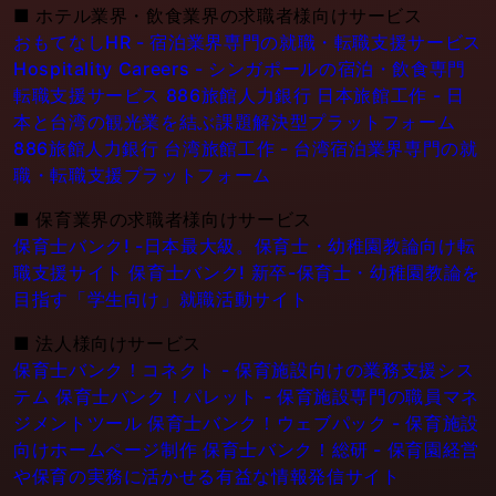
■
ホテル業界・飲食業界の求職者様向けサービス
おもてなしHR - 宿泊業界専門の就職・転職支援サービス
Hospitality Careers - シンガポールの宿泊・飲食専門
転職支援サービス
886旅館人力銀行 日本旅館工作 - 日
本と台湾の観光業を結ぶ課題解決型プラットフォーム
886旅館人力銀行 台湾旅館工作 - 台湾宿泊業界専門の就
職・転職支援プラットフォーム
■
保育業界の求職者様向けサービス
保育士バンク! -日本最大級。保育士・幼稚園教論向け転
職支援サイト
保育士バンク! 新卒-保育士・幼稚園教論を
目指す「学生向け」就職活動サイト
■
法人様向けサービス
保育士バンク！コネクト - 保育施設向けの業務支援シス
テム
保育士バンク！パレット - 保育施設専門の職員マネ
ジメントツール
保育士バンク！ウェブパック - 保育施設
向けホームページ制作
保育士バンク！総研 - 保育園経営
や保育の実務に活かせる有益な情報発信サイト