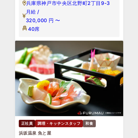
兵庫県神戸市中央区北野町2丁目9-3
月給 /
320,000
円
〜
40席
正社員
調理・キッチンスタッフ
和食
浜坂温泉 魚と屋