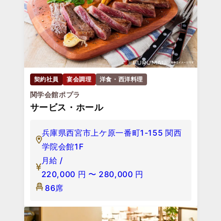
契約社員
宴会調理
洋食・西洋料理
関学会館ポプラ
サービス・ホール
兵庫県西宮市上ケ原一番町1-155 関西
学院会館1F
月給 /
220,000
円
〜
280,000
円
86席