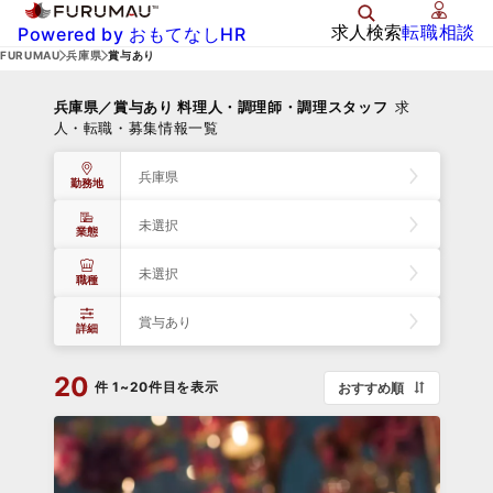
求人検索
転職相談
Powered by おもてなしHR
FURUMAU
兵庫県
賞与あり
兵庫県／賞与あり 料理人・調理師・調理スタッフ
求
人・転職・募集情報一覧
兵庫県
勤務地
未選択
業態
未選択
職種
賞与あり
詳細
20
件
1~20件目を表示
おすすめ順