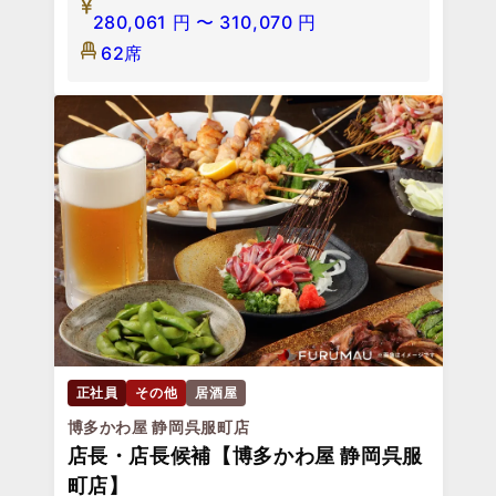
280,061
円
〜
310,070
円
62席
正社員
その他
居酒屋
博多かわ屋 静岡呉服町店
店長・店長候補【博多かわ屋 静岡呉服
町店】