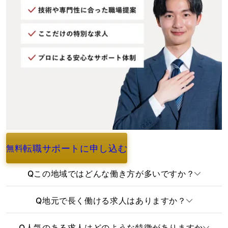
転職サポートに申し込む
無料
よくあるご質問
Q
この地域ではどんな働き方が多いですか？
Q
地元で長く働ける求人はありますか？
Q
人気のある求人はどのような特徴がありますか