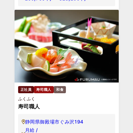
正社員
寿司職人
和食
ふくふく
寿司職人
静岡県御殿場市ぐみ沢194
月給 /