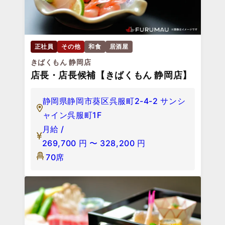
正社員
その他
和食
居酒屋
きばくもん 静岡店
店長・店長候補【きばくもん 静岡店】
静岡県静岡市葵区呉服町2-4-2 サンシ
ャイン呉服町1F
月給 /
269,700
円
〜
328,200
円
70席