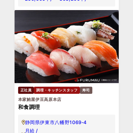
正社員
調理・キッチンスタッフ
寿司
本家鮪屋伊豆高原本店
和食調理
静岡県伊東市八幡野1069‐4
月給 /