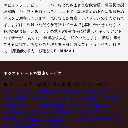
やビュッフェ、ビストロ、バーなどのさまざまな飲食店。料理長や調
理補助、シェフ・板前・パティシエまで、調理業界のあらゆる職種の
求人をご用意しています。気になる飲食店・レストランの求人があれ
ば、まずはご登録いただくか電話やメールでお問い合わせください。
各地の飲食店・レストランの求人/採用情報に精通したキャリアアド
バイザーが、 あなたに最適な求人をご紹介いたします。調理に専念
できる環境で、あなたの料理を振る舞い喜んでもらう幸せを。料理
人・調理師の求人・転職ならFURUMAU
ネクストビートの関連サービス
■
ホテル業界・飲食業界の求職者様向けサービス
おもてなしHR - 宿泊業界専門の就職・転職支援サービス
Hospitality Careers - シンガポールの宿泊・飲食専門
転職支援サービス
886旅館人力銀行 日本旅館工作 - 日
本と台湾の観光業を結ぶ課題解決型プラットフォーム
886旅館人力銀行 台湾旅館工作 - 台湾宿泊業界専門の就
職・転職支援プラットフォーム