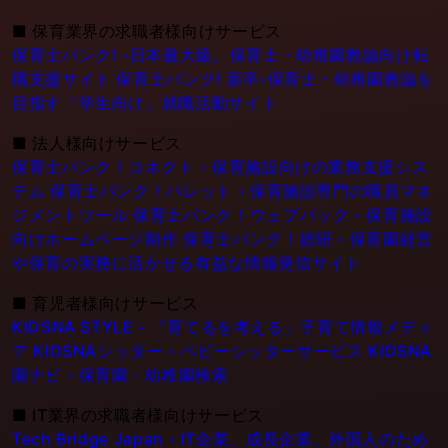
■
保育業界の求職者様向けサービス
保育士バンク! -日本最大級。保育士・幼稚園教論向け転
職支援サイト
保育士バンク! 新卒-保育士・幼稚園教論を
目指す「学生向け」就職活動サイト
■
法人様向けサービス
保育士バンク！コネクト - 保育施設向けの業務支援シス
テム
保育士バンク！パレット - 保育施設専門の職員マネ
ジメントツール
保育士バンク！ウェブパック - 保育施設
向けホームページ制作
保育士バンク！総研 - 保育園経営
や保育の実務に活かせる有益な情報発信サイト
■
育児者様向けサービス
KIDSNA STYLE - 「育てるを考える」子育て情報メディ
ア
KIDSNAシッター - ベビーシッターサービス
KIDSNA
園ナビ - 保育園・幼稚園検索
■
IT業界の求職者様向けサービス
Tech Bridge Japan - IT企業、成長企業、外国人のため