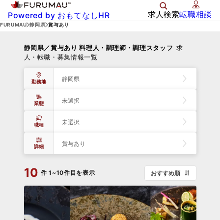
求人検索
転職相談
Powered by おもてなしHR
FURUMAU
静岡県
賞与あり
静岡県／賞与あり 料理人・調理師・調理スタッフ
求
人・転職・募集情報一覧
静岡県
勤務地
未選択
業態
未選択
職種
賞与あり
詳細
10
件
1~10件目を表示
おすすめ順