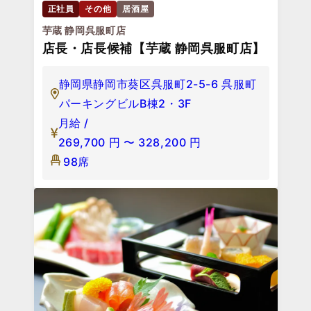
正社員
その他
居酒屋
芋蔵 静岡呉服町店
店長・店長候補【芋蔵 静岡呉服町店】
静岡県静岡市葵区呉服町2-5-6 呉服町
パーキングビルB棟2・3F
月給 /
269,700
円
〜
328,200
円
98席