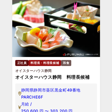
正社員
料理長・料理長候補
和食
オイスターハウス静岡
オイスターハウス静岡 料理長候補
静岡県静岡市葵区黒金町49番地
PARCHE6F
月給 /
250,600
円
〜
303,200
円