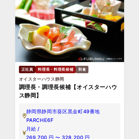
正社員
料理長・料理長候補
和食
オイスターハウス静岡
調理長・調理長候補【オイスターハウ
ス静岡】
静岡県静岡市葵区黒金町49番地
PARCHE6F
月給 /
269,700
円
〜
328,200
円