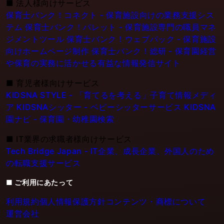
■
法人様向けサービス
保育士バンク！コネクト - 保育施設向けの業務支援シス
テム
保育士バンク！パレット - 保育施設専門の職員マネ
ジメントツール
保育士バンク！ウェブパック - 保育施設
向けホームページ制作
保育士バンク！総研 - 保育園経営
や保育の実務に活かせる有益な情報発信サイト
■
育児者様向けサービス
KIDSNA STYLE - 「育てるを考える」子育て情報メディ
ア
KIDSNAシッター - ベビーシッターサービス
KIDSNA
園ナビ - 保育園・幼稚園検索
■
IT業界の求職者様向けサービス
Tech Bridge Japan - IT企業、成長企業、外国人のため
の転職支援サービス
■ ご利用にあたって
利用規約
個人情報保護方針
コンテンツ・商標について
運営会社