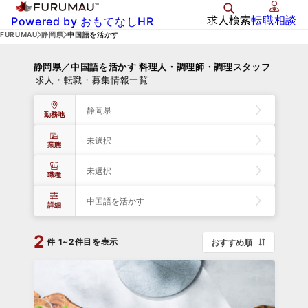
求人検索
転職相談
Powered by おもてなしHR
FURUMAU
静岡県
中国語を活かす
静岡県／中国語を活かす 料理人・調理師・調理スタッフ
求人・転職・募集情報一覧
静岡県
勤務地
未選択
業態
未選択
職種
中国語を活かす
詳細
2
件
1~2件目を表示
おすすめ順