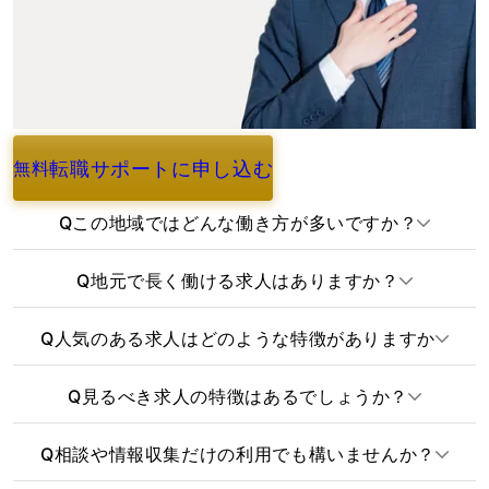
転職サポートに申し込む
無料
よくあるご質問
Q
この地域ではどんな働き方が多いですか？
Q
地元で長く働ける求人はありますか？
Q
人気のある求人はどのような特徴がありますか
Q
見るべき求人の特徴はあるでしょうか？
Q
相談や情報収集だけの利用でも構いませんか？