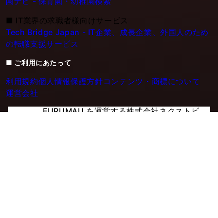
園ナビ - 保育園・幼稚園検索
■
IT業界の求職者様向けサービス
Tech Bridge Japan - IT企業、成長企業、外国人のため
の転職支援サービス
■ ご利用にあたって
利用規約
個人情報保護方針
コンテンツ・商標について
運営会社
FURUMAU を運営する株式会社ネクストビ
ートはプライバシーマークを取得していま
す
個人情報の取り扱いについて
© 2025-2026 nextbeat Co., Ltd.