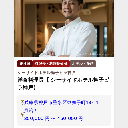
正社員
料理長・料理長候補
ホテル・旅館
シーサイドホテル舞子ビラ神戸
洋食料理長【 シーサイドホテル舞子ビ
ラ神戸】
兵庫県神戸市垂水区東舞子町18-11
月給 /
350,000
円
〜
450,000
円