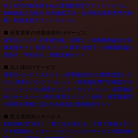
本と台湾の観光業を結ぶ課題解決型プラットフォーム
886旅館人力銀行 台湾旅館工作 - 台湾宿泊業界専門の就
職・転職支援プラットフォーム
■
保育業界の求職者様向けサービス
保育士バンク! -日本最大級。保育士・幼稚園教論向け転
職支援サイト
保育士バンク! 新卒-保育士・幼稚園教論を
目指す「学生向け」就職活動サイト
■
法人様向けサービス
保育士バンク！コネクト - 保育施設向けの業務支援シス
テム
保育士バンク！パレット - 保育施設専門の職員マネ
ジメントツール
保育士バンク！ウェブパック - 保育施設
向けホームページ制作
保育士バンク！総研 - 保育園経営
や保育の実務に活かせる有益な情報発信サイト
■
育児者様向けサービス
KIDSNA STYLE - 「育てるを考える」子育て情報メディ
ア
KIDSNAシッター - ベビーシッターサービス
KIDSNA