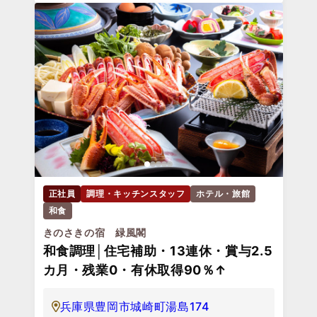
正社員
調理・キッチンスタッフ
ホテル・旅館
和食
きのさきの宿 緑風閣
和食調理│住宅補助・13連休・賞与2.5
カ月・残業0・有休取得90％↑
兵庫県豊岡市城崎町湯島174