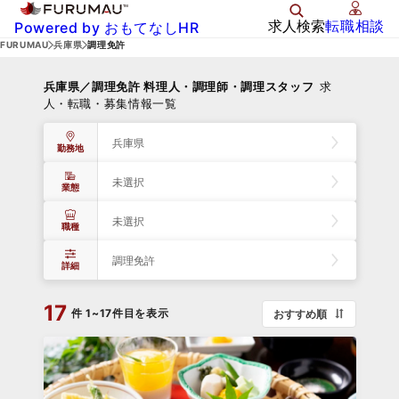
求人検索
転職相談
Powered by おもてなしHR
FURUMAU
兵庫県
調理免許
兵庫県／調理免許 料理人・調理師・調理スタッフ
求
人・転職・募集情報一覧
兵庫県
勤務地
未選択
業態
未選択
職種
調理免許
詳細
17
件
1~17件目を表示
おすすめ順