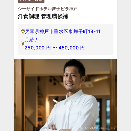
シーサイドホテル舞子ビラ神戸
洋食調理 管理職候補
兵庫県神戸市垂水区東舞子町18-11
月給 /
250,000
円
〜
450,000
円