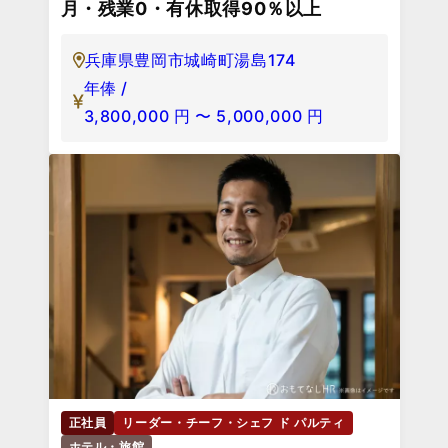
月・残業0・有休取得90％以上
兵庫県豊岡市城崎町湯島174
年俸 /
3,800,000
円
〜
5,000,000
円
正社員
リーダー・チーフ・シェフ ド パルティ
ホテル・旅館