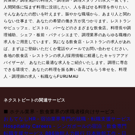
人間関係に悩まず料理に没頭したい、人を喜ばせる料理を作りたい、
そんなあなたの想いを叶えます。賑やかな職場から、あまり人と関わ
らない仕事まで、あなたの希望の働き方が見つかります。レストラン
やビュッフェ、ビストロ、バーなどのさまざまな飲食店。料理長や調
理補助、シェフ・板前・パティシエまで、調理業界のあらゆる職種の
求人をご用意しています。気になる飲食店・レストランの求人があれ
ば、まずはご登録いただくか電話やメールでお問い合わせください。
各地の飲食店・レストランの求人/採用情報に精通したキャリアアド
バイザーが、 あなたに最適な求人をご紹介いたします。調理に専念
できる環境で、あなたの料理を振る舞い喜んでもらう幸せを。料理
人・調理師の求人・転職ならFURUMAU
ネクストビートの関連サービス
■
ホテル業界・飲食業界の求職者様向けサービス
おもてなしHR - 宿泊業界専門の就職・転職支援サービス
Hospitality Careers - シンガポールの宿泊・飲食専門
転職支援サービス
886旅館人力銀行 日本旅館工作 - 日