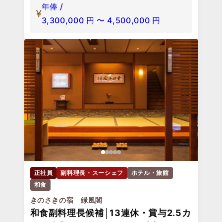
年俸 /
3,300,000
円
〜
4,500,000
円
正社員
副料理長・スーシェフ
ホテル・旅館
和食
きのさきの宿 緑風閣
和食副料理長候補│13連休・賞与2.5カ