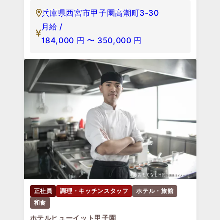
兵庫県西宮市甲子園高潮町3-30
月給 /
184,000
円
〜
350,000
円
正社員
調理・キッチンスタッフ
ホテル・旅館
和食
ホテルヒューイット甲子園