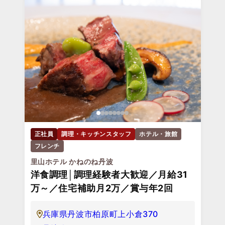
正社員
調理・キッチンスタッフ
ホテル・旅館
フレンチ
里山ホテル かねのね丹波
洋食調理│調理経験者大歓迎／月給31
万～／住宅補助月2万／賞与年2回
兵庫県丹波市柏原町上小倉370