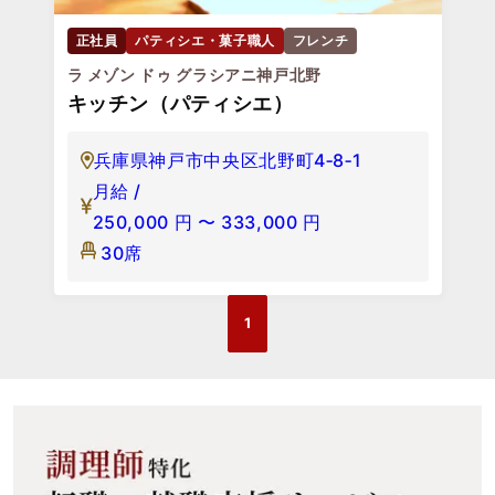
正社員
パティシエ・菓子職人
フレンチ
ラ メゾン ドゥ グラシアニ神戸北野
キッチン（パティシエ）
兵庫県神戸市中央区北野町4‐8‐1
月給 /
250,000
円
〜
333,000
円
30席
1