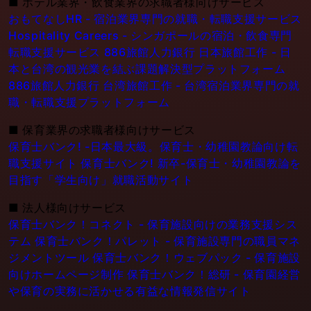
■
ホテル業界・飲食業界の求職者様向けサービス
おもてなしHR - 宿泊業界専門の就職・転職支援サービス
Hospitality Careers - シンガポールの宿泊・飲食専門
転職支援サービス
886旅館人力銀行 日本旅館工作 - 日
本と台湾の観光業を結ぶ課題解決型プラットフォーム
886旅館人力銀行 台湾旅館工作 - 台湾宿泊業界専門の就
職・転職支援プラットフォーム
■
保育業界の求職者様向けサービス
保育士バンク! -日本最大級。保育士・幼稚園教論向け転
職支援サイト
保育士バンク! 新卒-保育士・幼稚園教論を
目指す「学生向け」就職活動サイト
■
法人様向けサービス
保育士バンク！コネクト - 保育施設向けの業務支援シス
テム
保育士バンク！パレット - 保育施設専門の職員マネ
ジメントツール
保育士バンク！ウェブパック - 保育施設
向けホームページ制作
保育士バンク！総研 - 保育園経営
や保育の実務に活かせる有益な情報発信サイト