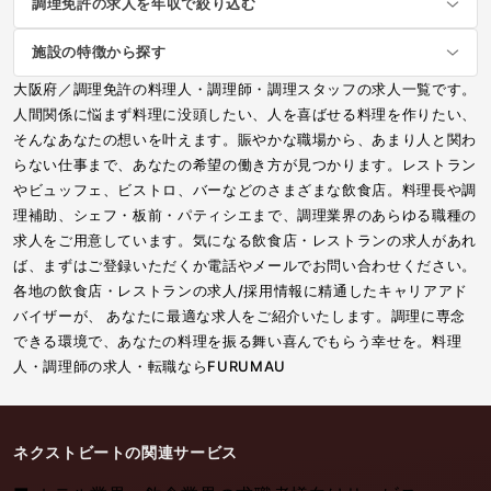
調理免許の求人を年収で絞り込む
施設の特徴から探す
大阪府／調理免許の料理人・調理師・調理スタッフの求人一覧です。
人間関係に悩まず料理に没頭したい、人を喜ばせる料理を作りたい、
そんなあなたの想いを叶えます。賑やかな職場から、あまり人と関わ
らない仕事まで、あなたの希望の働き方が見つかります。レストラン
やビュッフェ、ビストロ、バーなどのさまざまな飲食店。料理長や調
理補助、シェフ・板前・パティシエまで、調理業界のあらゆる職種の
求人をご用意しています。気になる飲食店・レストランの求人があれ
ば、まずはご登録いただくか電話やメールでお問い合わせください。
各地の飲食店・レストランの求人/採用情報に精通したキャリアアド
バイザーが、 あなたに最適な求人をご紹介いたします。調理に専念
できる環境で、あなたの料理を振る舞い喜んでもらう幸せを。料理
人・調理師の求人・転職ならFURUMAU
ネクストビートの関連サービス