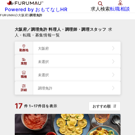
求人検索
転職相談
Powered by おもてなしHR
FURUMAU
大阪府
調理免許
大阪府／調理免許 料理人・調理師・調理スタッフ
求
人・転職・募集情報一覧
大阪府
勤務地
未選択
業態
未選択
職種
調理免許
詳細
17
件
1~17件目を表示
おすすめ順