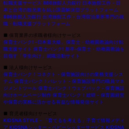
転職支援サービス
886旅館人力銀行 日本旅館工作 - 日
本と台湾の観光業を結ぶ課題解決型プラットフォーム
886旅館人力銀行 台湾旅館工作 - 台湾宿泊業界専門の就
職・転職支援プラットフォーム
■
保育業界の求職者様向けサービス
保育士バンク! -日本最大級。保育士・幼稚園教論向け転
職支援サイト
保育士バンク! 新卒-保育士・幼稚園教論を
目指す「学生向け」就職活動サイト
■
法人様向けサービス
保育士バンク！コネクト - 保育施設向けの業務支援シス
テム
保育士バンク！パレット - 保育施設専門の職員マネ
ジメントツール
保育士バンク！ウェブパック - 保育施設
向けホームページ制作
保育士バンク！総研 - 保育園経営
や保育の実務に活かせる有益な情報発信サイト
■
育児者様向けサービス
KIDSNA STYLE - 「育てるを考える」子育て情報メディ
ア
KIDSNAシッター - ベビーシッターサービス
KIDSNA