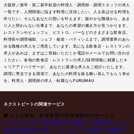
大阪府／新卒・第二新卒歓迎の料理人・調理師・調理スタッフの求人
一覧です。人間関係に悩まず料理に没頭したい、人を喜ばせる料理を
作りたい、そんなあなたの想いを叶えます。賑やかな職場から、あま
り人と関わらない仕事まで、あなたの希望の働き方が見つかります。
レストランやビュッフェ、ビストロ、バーなどのさまざまな飲食店。
料理長や調理補助、シェフ・板前・パティシエまで、調理業界のあら
ゆる職種の求人をご用意しています。気になる飲食店・レストランの
求人があれば、まずはご登録いただくか電話やメールでお問い合わせ
ください。各地の飲食店・レストランの求人/採用情報に精通したキ
ャリアアドバイザーが、 あなたに最適な求人をご紹介いたします。
調理に専念できる環境で、あなたの料理を振る舞い喜んでもらう幸せ
を。料理人・調理師の求人・転職ならFURUMAU
ネクストビートの関連サービス
■
ホテル業界・飲食業界の求職者様向けサービス
おもてなしHR - 宿泊業界専門の就職・転職支援サービス
Hospitality Careers - シンガポールの宿泊・飲食専門