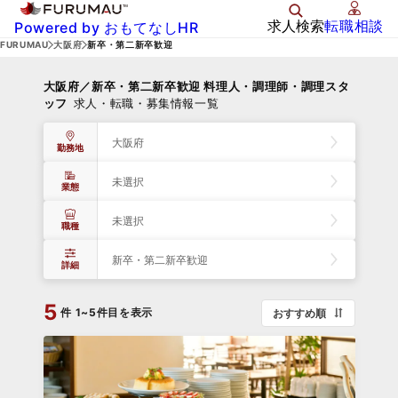
求人検索
転職相談
Powered by おもてなしHR
FURUMAU
大阪府
新卒・第二新卒歓迎
大阪府／新卒・第二新卒歓迎 料理人・調理師・調理スタ
ッフ
求人・転職・募集情報一覧
大阪府
勤務地
未選択
業態
未選択
職種
新卒・第二新卒歓迎
詳細
5
件
1~5件目を表示
おすすめ順