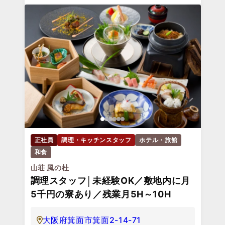
正社員
調理・キッチンスタッフ
ホテル・旅館
和食
山荘 風の杜
調理スタッフ│未経験OK／敷地内に月
5千円の寮あり／残業月5H～10H
大阪府箕面市箕面2-14-71