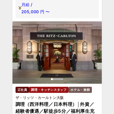
月給 /
205,000
円
〜
正社員
調理・キッチンスタッフ
ホテル・旅館
ザ・リッツ・カールトン大阪
調理（西洋料理／日本料理）│外資／
経験者優遇／駅徒歩5分／福利厚生充