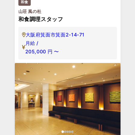
和食
山荘 風の杜
和食調理スタッフ
大阪府箕面市箕面2-14-71
月給 /
205,000
円
〜