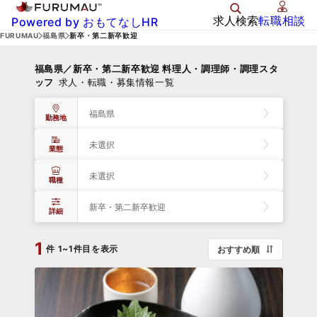
求人検索
転職相談
Powered by おもてなしHR
FURUMAU
福島県
新卒・第二新卒歓迎
福島県／新卒・第二新卒歓迎 料理人・調理師・調理スタ
ッフ
求人・転職・募集情報一覧
福島県
勤務地
未選択
業態
未選択
職種
新卒・第二新卒歓迎
詳細
1
件
1~1件目を表示
おすすめ順