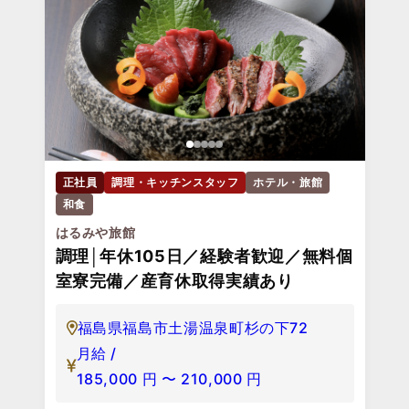
正社員
調理・キッチンスタッフ
ホテル・旅館
和食
はるみや旅館
調理│年休105日／経験者歓迎／無料個
室寮完備／産育休取得実績あり
福島県福島市土湯温泉町杉の下72
月給 /
185,000
円
〜
210,000
円