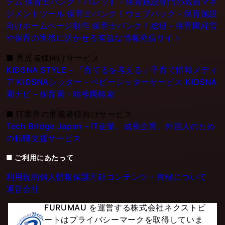
テム
保育士バンク！パレット - 保育施設専門の職員マネ
ジメントツール
保育士バンク！ウェブパック - 保育施設
向けホームページ制作
保育士バンク！総研 - 保育園経営
や保育の実務に活かせる有益な情報発信サイト
■
育児者様向けサービス
KIDSNA STYLE - 「育てるを考える」子育て情報メディ
ア
KIDSNAシッター - ベビーシッターサービス
KIDSNA
園ナビ - 保育園・幼稚園検索
■
IT業界の求職者様向けサービス
Tech Bridge Japan - IT企業、成長企業、外国人のため
の転職支援サービス
■ ご利用にあたって
利用規約
個人情報保護方針
コンテンツ・商標について
運営会社
FURUMAU を運営する株式会社ネクストビ
ートはプライバシーマークを取得していま