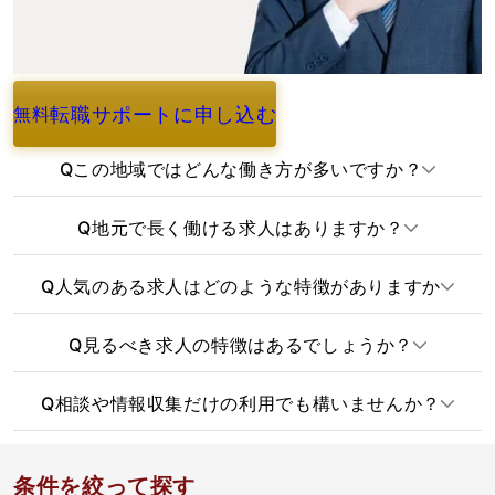
転職サポートに申し込む
無料
よくあるご質問
Q
この地域ではどんな働き方が多いですか？
Q
地元で長く働ける求人はありますか？
Q
人気のある求人はどのような特徴がありますか
Q
見るべき求人の特徴はあるでしょうか？
Q
相談や情報収集だけの利用でも構いませんか？
条件を絞って探す