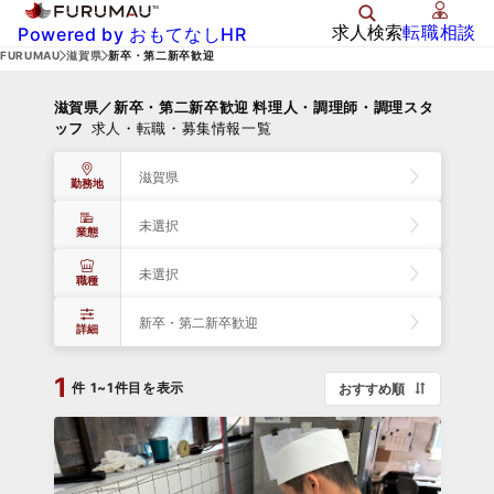
求人検索
転職相談
Powered by おもてなしHR
FURUMAU
滋賀県
新卒・第二新卒歓迎
滋賀県／新卒・第二新卒歓迎 料理人・調理師・調理スタ
ッフ
求人・転職・募集情報一覧
滋賀県
勤務地
未選択
業態
未選択
職種
新卒・第二新卒歓迎
詳細
1
件
1~1件目を表示
おすすめ順