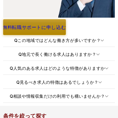
転職サポートに申し込む
無料
よくあるご質問
Q
この地域ではどんな働き方が多いですか？
Q
地元で長く働ける求人はありますか？
Q
人気のある求人はどのような特徴がありますか
Q
見るべき求人の特徴はあるでしょうか？
Q
相談や情報収集だけの利用でも構いませんか？
条件を絞って探す