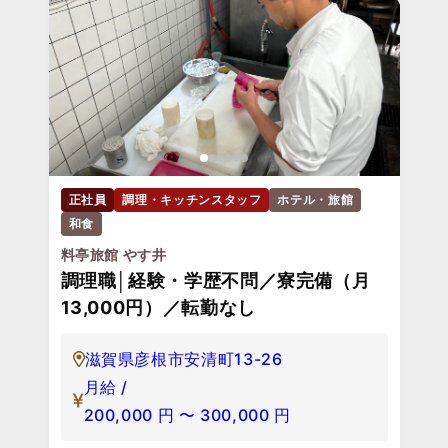
正社員
調理・キッチンスタッフ
ホテル・旅館
和食
料亭旅館 やす井
調理職│経験・学歴不問／寮完備（月
13,000円）／転勤なし
滋賀県彦根市安清町13-26
月給 /
200,000
円
〜
300,000
円