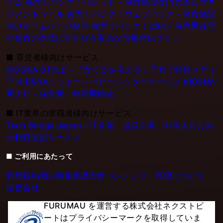
テム
保育士バンク！パレット - 保育施設専門の職員マネ
ジメントツール
保育士バンク！ウェブパック - 保育施設
向けホームページ制作
保育士バンク！総研 - 保育園経営
や保育の実務に活かせる有益な情報発信サイト
■
育児者様向けサービス
KIDSNA STYLE - 「育てるを考える」子育て情報メディ
ア
KIDSNAシッター - ベビーシッターサービス
KIDSNA
園ナビ - 保育園・幼稚園検索
■
IT業界の求職者様向けサービス
Tech Bridge Japan - IT企業、成長企業、外国人のため
の転職支援サービス
■ ご利用にあたって
利用規約
個人情報保護方針
コンテンツ・商標について
運営会社
FURUMAU を運営する株式会社ネクストビ
ートはプライバシーマークを取得していま