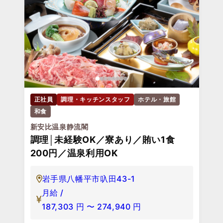
正社員
調理・キッチンスタッフ
ホテル・旅館
和食
新安比温泉静流閣
調理│未経験OK／寮あり／賄い1食
200円／温泉利用OK
岩手県八幡平市叺田43-1
月給 /
187,303
円
〜
274,940
円