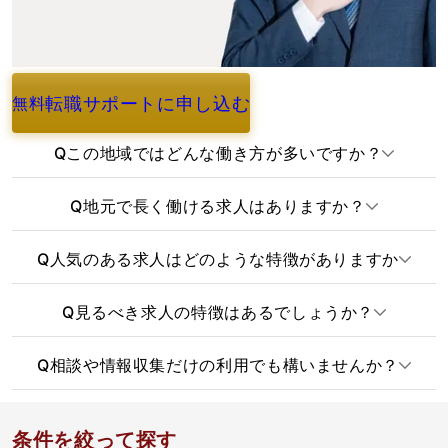
転職サポートに申し込む
無料
よくあるご質問
Q
この地域ではどんな働き方が多いですか？
Q
地元で長く働ける求人はありますか？
Q
人気のある求人はどのような特徴がありますか
Q
見るべき求人の特徴はあるでしょうか？
Q
相談や情報収集だけの利用でも構いませんか？
条件を絞って探す