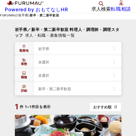
求人検索
転職相談
Powered by おもてなしHR
FURUMAU
岩手県
新卒・第二新卒歓迎
岩手県／新卒・第二新卒歓迎 料理人・調理師・調理スタ
ッフ
求人・転職・募集情報一覧
岩手県
勤務地
未選択
業態
未選択
職種
新卒・第二新卒歓迎
詳細
1
件
1~1件目を表示
おすすめ順