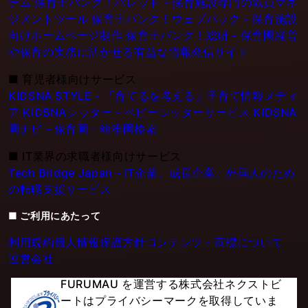
テム
保育士バンク！パレット - 保育施設専門の職員マネ
ジメントツール
保育士バンク！ウェブパック - 保育施設
向けホームページ制作
保育士バンク！総研 - 保育園経営
や保育の実務に活かせる有益な情報発信サイト
■
育児者様向けサービス
KIDSNA STYLE - 「育てるを考える」子育て情報メディ
ア
KIDSNAシッター - ベビーシッターサービス
KIDSNA
園ナビ - 保育園・幼稚園検索
■
IT業界の求職者様向けサービス
Tech Bridge Japan - IT企業、成長企業、外国人のため
の転職支援サービス
■ ご利用にあたって
利用規約
個人情報保護方針
コンテンツ・商標について
運営会社
FURUMAU を運営する株式会社ネクストビ
ートはプライバシーマークを取得していま