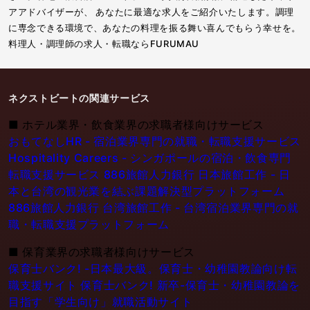
アアドバイザーが、 あなたに最適な求人をご紹介いたします。調理
に専念できる環境で、あなたの料理を振る舞い喜んでもらう幸せを。
料理人・調理師の求人・転職ならFURUMAU
ネクストビートの関連サービス
■
ホテル業界・飲食業界の求職者様向けサービス
おもてなしHR - 宿泊業界専門の就職・転職支援サービス
Hospitality Careers - シンガポールの宿泊・飲食専門
転職支援サービス
886旅館人力銀行 日本旅館工作 - 日
本と台湾の観光業を結ぶ課題解決型プラットフォーム
886旅館人力銀行 台湾旅館工作 - 台湾宿泊業界専門の就
職・転職支援プラットフォーム
■
保育業界の求職者様向けサービス
保育士バンク! -日本最大級。保育士・幼稚園教論向け転
職支援サイト
保育士バンク! 新卒-保育士・幼稚園教論を
目指す「学生向け」就職活動サイト