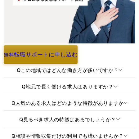
転職サポートに申し込む
無料
よくあるご質問
Q
この地域ではどんな働き方が多いですか？
Q
地元で長く働ける求人はありますか？
Q
人気のある求人はどのような特徴がありますか
Q
見るべき求人の特徴はあるでしょうか？
Q
相談や情報収集だけの利用でも構いませんか？