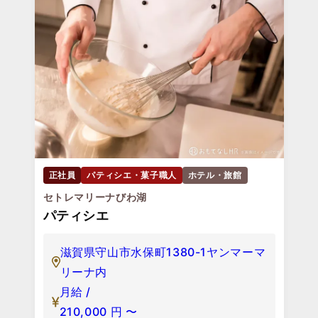
正社員
パティシエ・菓子職人
ホテル・旅館
セトレマリーナびわ湖
パティシエ
滋賀県守山市水保町1380-1ヤンマーマ
リーナ内
月給 /
210,000
円
〜