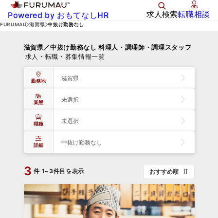
求人検索
転職相談
Powered by おもてなしHR
FURUMAU
滋賀県
中抜け勤務なし
滋賀県／中抜け勤務なし 料理人・調理師・調理スタッフ
求人・転職・募集情報一覧
滋賀県
勤務地
未選択
業態
未選択
職種
中抜け勤務なし
詳細
3
件
1~3件目を表示
おすすめ順