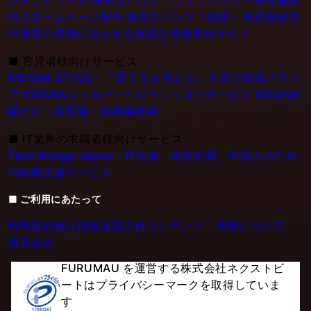
ジメントツール
保育士バンク！ウェブパック - 保育施設
向けホームページ制作
保育士バンク！総研 - 保育園経営
や保育の実務に活かせる有益な情報発信サイト
■
育児者様向けサービス
KIDSNA STYLE - 「育てるを考える」子育て情報メディ
ア
KIDSNAシッター - ベビーシッターサービス
KIDSNA
園ナビ - 保育園・幼稚園検索
■
IT業界の求職者様向けサービス
Tech Bridge Japan - IT企業、成長企業、外国人のため
の転職支援サービス
■ ご利用にあたって
利用規約
個人情報保護方針
コンテンツ・商標について
運営会社
FURUMAU を運営する株式会社ネクストビ
ートはプライバシーマークを取得していま
す