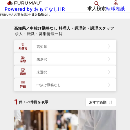
求人検索
転職相談
Powered by おもてなしHR
FURUMAU
高知県
中抜け勤務なし
高知県／中抜け勤務なし 料理人・調理師・調理スタッフ
求人・転職・募集情報一覧
高知県
勤務地
未選択
業態
未選択
職種
中抜け勤務なし
詳細
1
件
1~1件目を表示
おすすめ順