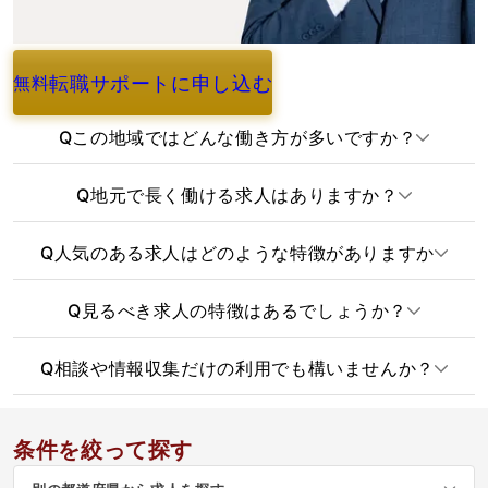
転職サポートに申し込む
無料
よくあるご質問
Q
この地域ではどんな働き方が多いですか？
Q
地元で長く働ける求人はありますか？
Q
人気のある求人はどのような特徴がありますか
Q
見るべき求人の特徴はあるでしょうか？
Q
相談や情報収集だけの利用でも構いませんか？
条件を絞って探す