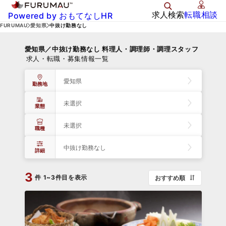
求人検索
転職相談
Powered by おもてなしHR
FURUMAU
愛知県
中抜け勤務なし
愛知県／中抜け勤務なし 料理人・調理師・調理スタッフ
求人・転職・募集情報一覧
愛知県
勤務地
未選択
業態
未選択
職種
中抜け勤務なし
詳細
3
件
1~3件目を表示
おすすめ順