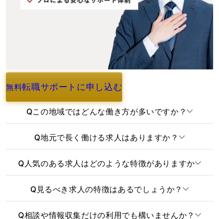
転職サポートに申し込む
無料
よくあるご質問
Q
この地域ではどんな働き方が多いですか？
Q
地元で長く働ける求人はありますか？
Q
人気のある求人はどのような特徴がありますか
Q
見るべき求人の特徴はあるでしょうか？
Q
相談や情報収集だけの利用でも構いませんか？