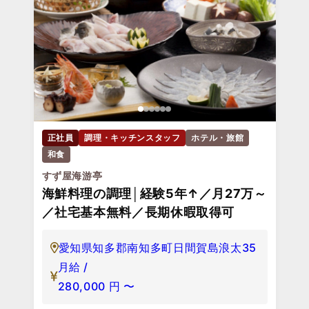
正社員
調理・キッチンスタッフ
ホテル・旅館
和食
すず屋海游亭
海鮮料理の調理│経験5年↑／月27万～
／社宅基本無料／長期休暇取得可
愛知県知多郡南知多町日間賀島浪太35
月給 /
280,000
円
〜