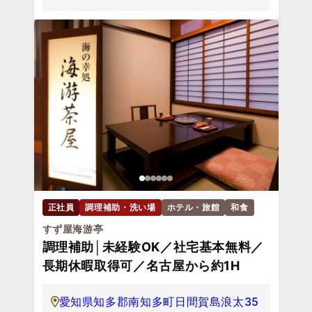
正社員
調理補助・洗い場
ホテル・旅館
和食
すず屋海游亭
調理補助│未経験OK／社宅基本無料／
長期休暇取得可／名古屋から約1H
愛知県知多郡南知多町日間賀島浪太35