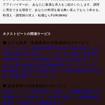
アアドバイザーが、 あなたに最適な求人をご紹介いたします。調理
に専念できる環境で、あなたの料理を振る舞い喜んでもらう幸せを。
料理人・調理師の求人・転職ならFURUMAU
ネクストビートの関連サービス
■
ホテル業界・飲食業界の求職者様向けサービス
おもてなしHR - 宿泊業界専門の就職・転職支援サービス
Hospitality Careers - シンガポールの宿泊・飲食専門
転職支援サービス
886旅館人力銀行 日本旅館工作 - 日
本と台湾の観光業を結ぶ課題解決型プラットフォーム
886旅館人力銀行 台湾旅館工作 - 台湾宿泊業界専門の就
職・転職支援プラットフォーム
■
保育業界の求職者様向けサービス
保育士バンク! -日本最大級。保育士・幼稚園教論向け転
職支援サイト
保育士バンク! 新卒-保育士・幼稚園教論を
目指す「学生向け」就職活動サイト