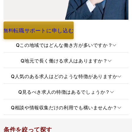
転職サポートに申し込む
無料
よくあるご質問
Q
この地域ではどんな働き方が多いですか？
Q
地元で長く働ける求人はありますか？
Q
人気のある求人はどのような特徴がありますか
Q
見るべき求人の特徴はあるでしょうか？
Q
相談や情報収集だけの利用でも構いませんか？
条件を絞って探す