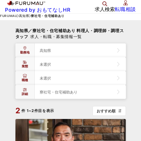
求人検索
転職相談
Powered by おもてなしHR
FURUMAU
高知県
寮社宅・住宅補助あり
高知県／寮社宅・住宅補助あり 料理人・調理師・調理ス
タッフ
求人・転職・募集情報一覧
高知県
勤務地
未選択
業態
未選択
職種
寮社宅・住宅補助あり
詳細
2
件
1~2件目を表示
おすすめ順