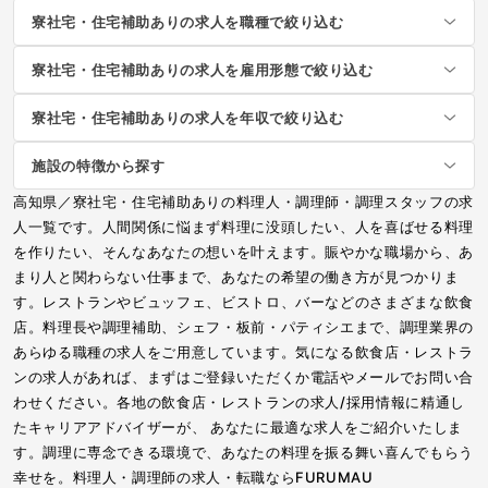
寮社宅・住宅補助ありの求人を職種で絞り込む
寮社宅・住宅補助ありの求人を雇用形態で絞り込む
寮社宅・住宅補助ありの求人を年収で絞り込む
施設の特徴から探す
高知県／寮社宅・住宅補助ありの料理人・調理師・調理スタッフの求
人一覧です。人間関係に悩まず料理に没頭したい、人を喜ばせる料理
を作りたい、そんなあなたの想いを叶えます。賑やかな職場から、あ
まり人と関わらない仕事まで、あなたの希望の働き方が見つかりま
す。レストランやビュッフェ、ビストロ、バーなどのさまざまな飲食
店。料理長や調理補助、シェフ・板前・パティシエまで、調理業界の
あらゆる職種の求人をご用意しています。気になる飲食店・レストラ
ンの求人があれば、まずはご登録いただくか電話やメールでお問い合
わせください。各地の飲食店・レストランの求人/採用情報に精通し
たキャリアアドバイザーが、 あなたに最適な求人をご紹介いたしま
す。調理に専念できる環境で、あなたの料理を振る舞い喜んでもらう
幸せを。料理人・調理師の求人・転職ならFURUMAU