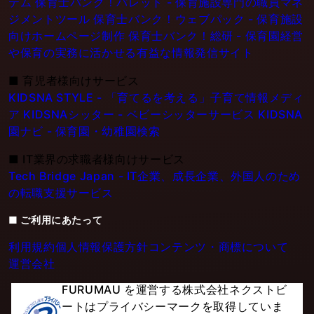
テム
保育士バンク！パレット - 保育施設専門の職員マネ
ジメントツール
保育士バンク！ウェブパック - 保育施設
向けホームページ制作
保育士バンク！総研 - 保育園経営
や保育の実務に活かせる有益な情報発信サイト
■
育児者様向けサービス
KIDSNA STYLE - 「育てるを考える」子育て情報メディ
ア
KIDSNAシッター - ベビーシッターサービス
KIDSNA
園ナビ - 保育園・幼稚園検索
■
IT業界の求職者様向けサービス
Tech Bridge Japan - IT企業、成長企業、外国人のため
の転職支援サービス
■ ご利用にあたって
利用規約
個人情報保護方針
コンテンツ・商標について
運営会社
FURUMAU を運営する株式会社ネクストビ
ートはプライバシーマークを取得していま