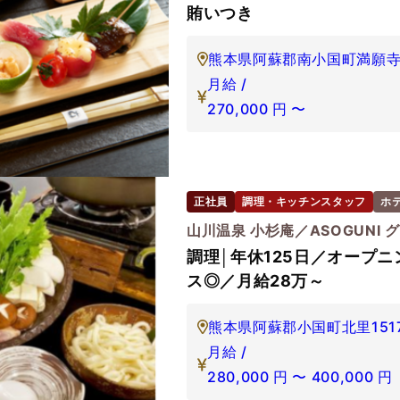
賄いつき
熊本県阿蘇郡南小国町満願寺5
月給 /
270,000
円
〜
正社員
調理・キッチンスタッフ
ホ
山川温泉 小杉庵／ASOGUNI 
調理│年休125日／オープ
ス◎／月給28万～
熊本県阿蘇郡小国町北里1517
月給 /
280,000
円
〜
400,000
円