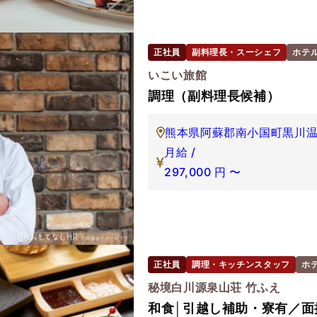
正社員
副料理長・スーシェフ
ホテ
いこい旅館
調理（副料理長候補）
熊本県阿蘇郡南小国町黒川
月給 /
297,000
円
〜
正社員
調理・キッチンスタッフ
ホ
秘境白川源泉山荘 竹ふえ
和食│引越し補助・寮有／面