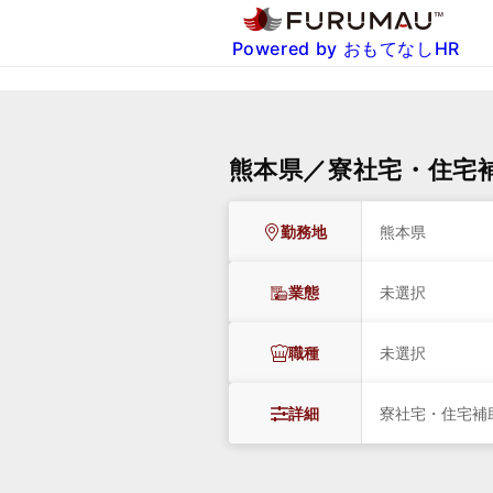
Powered by おもてなしHR
熊本県／寮社宅・住宅
勤務地
熊本県
業態
未選択
職種
未選択
詳細
寮社宅・住宅補