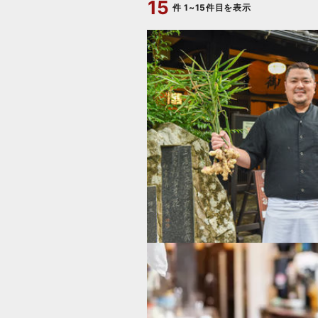
15
件
1~15件目を表示