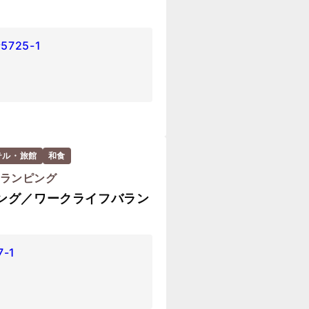
725-1
テル・旅館
和食
グランピング
ニング／ワークライフバラン
-1