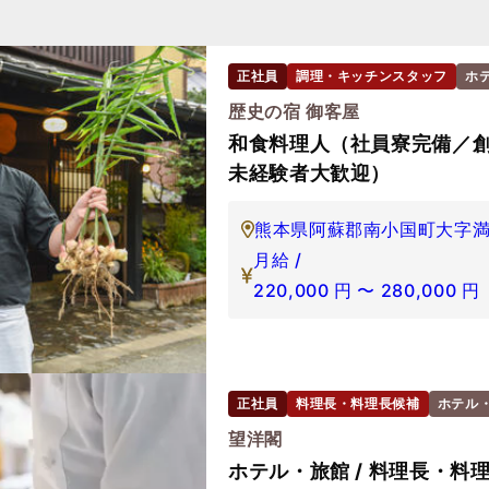
正社員
調理・キッチンスタッフ
ホ
歴史の宿 御客屋
和食料理人（社員寮完備／創
未経験者大歓迎）
熊本県阿蘇郡南小国町大字満
月給 /
220,000
円
〜
280,000
円
正社員
料理長・料理長候補
ホテル
望洋閣
ホテル・旅館 / 料理長・料理