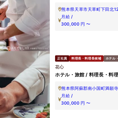
熊本県天草市天草町下田北12
月給 /
300,000
円
〜
正社員
料理長・料理長候補
ホテル
花心
ホテル・旅館 / 料理長・料理
熊本県阿蘇郡南小国町満願寺
月給 /
300,000
円
〜