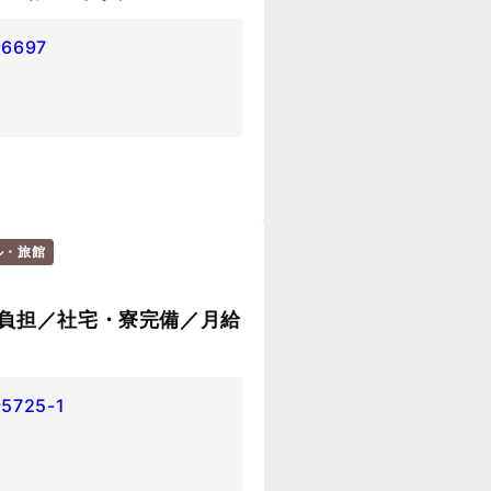
697
ル・旅館
負担／社宅・寮完備／月給
725-1