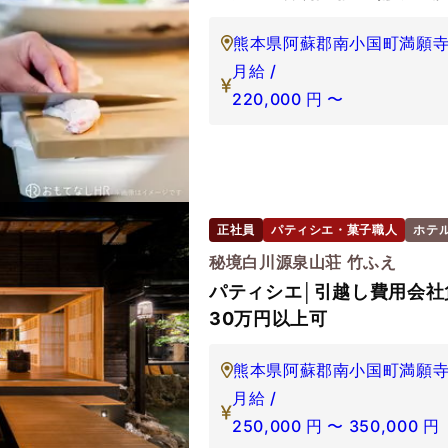
熊本県阿蘇郡南小国町満願寺6
月給 /
220,000
円
〜
正社員
パティシエ・菓子職人
ホテ
秘境白川源泉山荘 竹ふえ
パティシエ│引越し費用会社
30万円以上可
熊本県阿蘇郡南小国町満願寺5
月給 /
250,000
円
〜
350,000
円