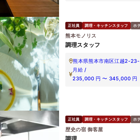
正社員
調理・キッチンスタッフ
ホ
熊本モノリス
調理スタッフ
熊本県熊本市南区江越2-23-
月給 /
235,000
円
〜
345,000
円
正社員
調理・キッチンスタッフ
ホ
歴史の宿 御客屋
調理