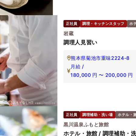
正社員
調理・キッチンスタッフ
ホ
岩蔵
調理人見習い
熊本県菊池市重味2224-8
月給 /
180,000
円
〜
200,000
円
正社員
調理補助・洗い場
ホテル・
黒川温泉ふもと旅館
ホテル・旅館 / 調理補助・洗