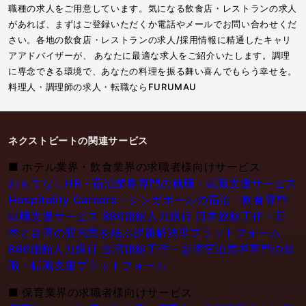
職種の求人をご用意しています。気になる飲食店・レストランの求人
があれば、まずはご登録いただくか電話やメールでお問い合わせくだ
さい。各地の飲食店・レストランの求人/採用情報に精通したキャリ
アアドバイザーが、 あなたに最適な求人をご紹介いたします。調理
に専念できる環境で、あなたの料理を振る舞い喜んでもらう幸せを。
料理人・調理師の求人・転職ならFURUMAU
ネクストビートの関連サービス
■
ホテル業界・飲食業界の求職者様向けサービス
おもてなしHR - 宿泊業界専門の就職・転職支援サービス
Hospitality Careers - シンガポールの宿泊・飲食専門
転職支援サービス
886旅館人力銀行 日本旅館工作 - 日
本と台湾の観光業を結ぶ課題解決型プラットフォーム
886旅館人力銀行 台湾旅館工作 - 台湾宿泊業界専門の就
職・転職支援プラットフォーム
■
保育業界の求職者様向けサービス