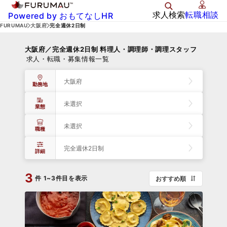
求人検索
転職相談
Powered by おもてなしHR
FURUMAU
大阪府
完全週休2日制
大阪府／完全週休2日制 料理人・調理師・調理スタッフ
求人・転職・募集情報一覧
大阪府
勤務地
未選択
業態
未選択
職種
完全週休2日制
詳細
3
件
1~3件目を表示
おすすめ順