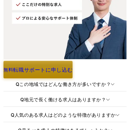
転職サポートに申し込む
無料
よくあるご質問
Q
この地域ではどんな働き方が多いですか？
Q
地元で長く働ける求人はありますか？
Q
人気のある求人はどのような特徴がありますか