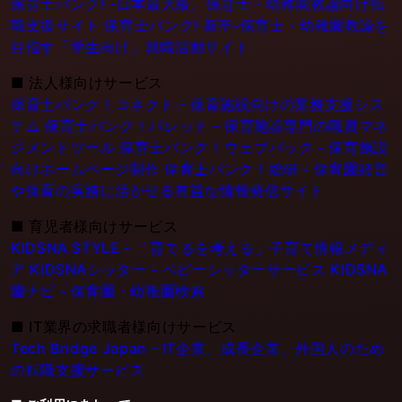
保育士バンク! -日本最大級。保育士・幼稚園教論向け転
職支援サイト
保育士バンク! 新卒-保育士・幼稚園教論を
目指す「学生向け」就職活動サイト
■
法人様向けサービス
保育士バンク！コネクト - 保育施設向けの業務支援シス
テム
保育士バンク！パレット - 保育施設専門の職員マネ
ジメントツール
保育士バンク！ウェブパック - 保育施設
向けホームページ制作
保育士バンク！総研 - 保育園経営
や保育の実務に活かせる有益な情報発信サイト
■
育児者様向けサービス
KIDSNA STYLE - 「育てるを考える」子育て情報メディ
ア
KIDSNAシッター - ベビーシッターサービス
KIDSNA
園ナビ - 保育園・幼稚園検索
■
IT業界の求職者様向けサービス
Tech Bridge Japan - IT企業、成長企業、外国人のため
の転職支援サービス