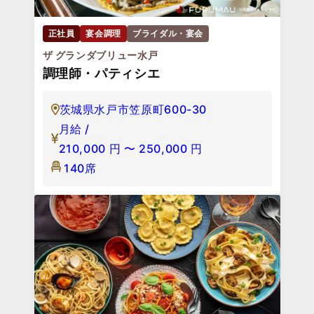
正社員
宴会調理
ブライダル・宴会
ザ グランダブリュー水戸
調理師・パティシエ
茨城県水戸市笠原町600-30
月給 /
210,000
円
〜
250,000
円
140席