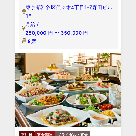
東京都渋谷区代々木4丁目1-7森田ビル
1F
月給 /
250,000
円
〜
350,000
円
8席
正社員
宴会調理
ブライダル・宴会