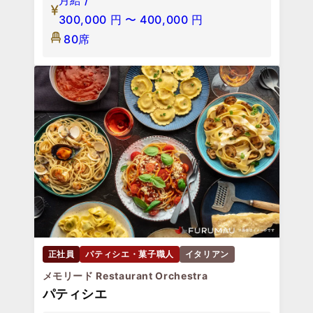
月給 /
300,000
円
〜
400,000
円
80席
正社員
パティシエ・菓子職人
イタリアン
メモリード Restaurant Orchestra
パティシエ