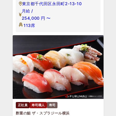
東京都千代田区永田町2-13-10
月給 /
254,000
円
〜
113席
正社員
寿司職人
寿司
酢重の鮨 ザ・スプラジール横浜