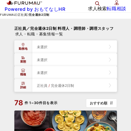
求人検索
転職相談
Powered by おもてなしHR
FURUMAU
正社員
完全週休2日制
正社員／完全週休2日制 料理人・調理師・調理スタッフ
求人・転職・募集情報一覧
未選択
勤務地
未選択
業態
未選択
職種
正社員
/
完全週休2日制
詳細
78
件
1~30件目を表示
おすすめ順