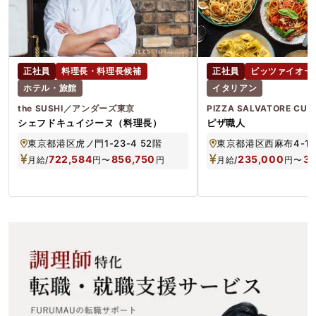
正社員
料理長・料理長候補
正社員
ピッツァイオー
ホテル・旅館
イタリアン
the SUSHI／アンダーズ東京
PIZZA SALVATORE CU
シェフドキュイジーヌ（料理長）
ピザ職人
東京都港区虎ノ門1-23-4 52階
722,584
856,750
235,000
3
月給/
円
〜
円
月給/
円
〜