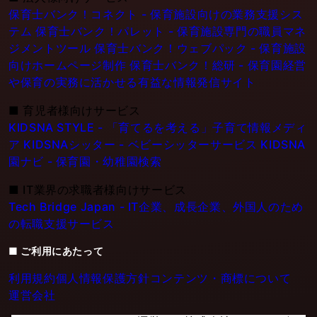
保育士バンク！コネクト - 保育施設向けの業務支援シス
テム
保育士バンク！パレット - 保育施設専門の職員マネ
ジメントツール
保育士バンク！ウェブパック - 保育施設
向けホームページ制作
保育士バンク！総研 - 保育園経営
や保育の実務に活かせる有益な情報発信サイト
■
育児者様向けサービス
KIDSNA STYLE - 「育てるを考える」子育て情報メディ
ア
KIDSNAシッター - ベビーシッターサービス
KIDSNA
園ナビ - 保育園・幼稚園検索
■
IT業界の求職者様向けサービス
Tech Bridge Japan - IT企業、成長企業、外国人のため
の転職支援サービス
■ ご利用にあたって
利用規約
個人情報保護方針
コンテンツ・商標について
運営会社