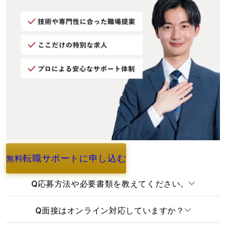
転職サポートに申し込む
無料
よくあるご質問
Q
応募方法や必要書類を教えてください。
Q
面接はオンライン対応していますか？