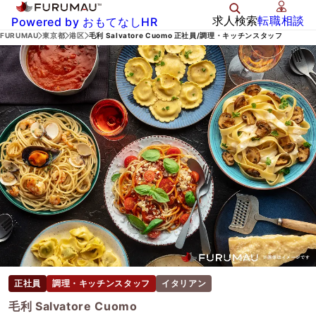
求人検索
転職相談
Powered by おもてなしHR
FURUMAU
東京都
港区
毛利 Salvatore Cuomo 正社員/調理・キッチンスタッフ
正社員
調理・キッチンスタッフ
イタリアン
毛利 Salvatore Cuomo