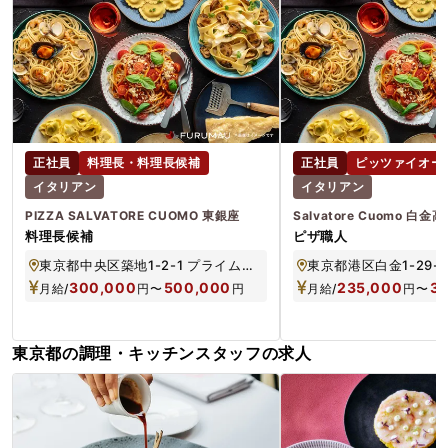
正社員
料理長・料理長候補
正社員
ピッツァイオー
イタリアン
イタリアン
PIZZA SALVATORE CUOMO 東銀座
Salvatore Cuomo 白金
料理長候補
ピザ職人
東京都中央区築地1-2-1 プライムメゾン銀座イースト1F
300,000
500,000
235,000
3
月給/
円
〜
円
月給/
円
〜
東京都の調理・キッチンスタッフの求人