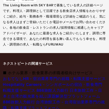
The Living Room with SKY BARで募集している求人の詳細ページ
です。料理人・調理師として活躍できる飲食店求人情報をわかりやす
くご紹介。給与・勤務条件・職場環境など詳細をご確認のうえ、気に
なる求人はまずご登録いただくか電話やメールでお問い合わせくださ
い。各地の飲食店・レストランの求人/採用情報に精通したキャリア
アドバイザーが、あなたに最適な求人をご紹介いたします。調理に専
念できる環境で、あなたの料理を振る舞い喜んでもらう幸せを。料理
人・調理師の求人・転職ならFURUMAU
ネクストビートの関連サービス
■
ホテル業界・飲食業界の求職者様向けサービス
おもてなしHR - 宿泊業界専門の就職・転職支援サービス
Hospitality Careers - シンガポールの宿泊・飲食専門
転職支援サービス
886旅館人力銀行 日本旅館工作 - 日
本と台湾の観光業を結ぶ課題解決型プラットフォーム
886旅館人力銀行 台湾旅館工作 - 台湾宿泊業界専門の就
職・転職支援プラットフォーム