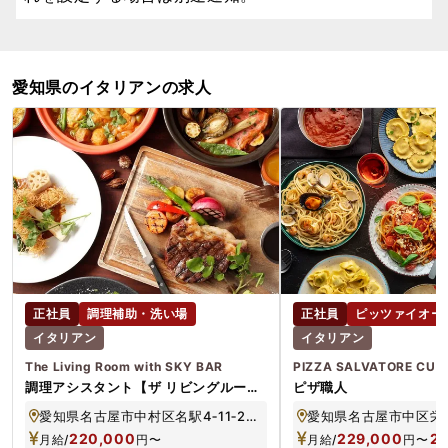
愛知県のイタリアンの求人
正社員
調理補助・洗い場
正社員
ピッツァイオー
イタリアン
イタリアン
The Living Room with SKY BAR
PIZZA SALVATORE CU
調理アシスタント【ザ リビングルーム
ピザ職人
ウィズ スカイバー】
愛知県名古屋市中村区名駅4‐11‐27 シンフォニー豊田ビル 三井ガーデンホテル名古屋プレミア 18階
220,000
229,000
2
月給/
円
〜
月給/
円
〜