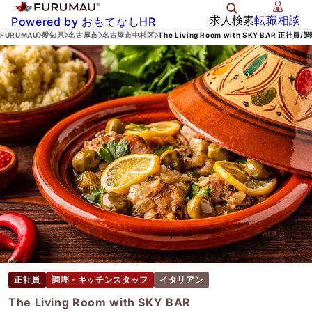
求人検索
転職相談
Powered by おもてなしHR
FURUMAU
愛知県
名古屋市
名古屋市中村区
The Living Room with SKY BAR 
正社員
調理・キッチンスタッフ
イタリアン
The Living Room with SKY BAR