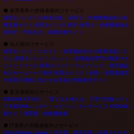
■
保育業界の求職者様向けサービス
保育士バンク! -日本最大級。保育士・幼稚園教論向け転
職支援サイト
保育士バンク! 新卒-保育士・幼稚園教論を
目指す「学生向け」就職活動サイト
■
法人様向けサービス
保育士バンク！コネクト - 保育施設向けの業務支援シス
テム
保育士バンク！パレット - 保育施設専門の職員マネ
ジメントツール
保育士バンク！ウェブパック - 保育施設
向けホームページ制作
保育士バンク！総研 - 保育園経営
や保育の実務に活かせる有益な情報発信サイト
■
育児者様向けサービス
KIDSNA STYLE - 「育てるを考える」子育て情報メディ
ア
KIDSNAシッター - ベビーシッターサービス
KIDSNA
園ナビ - 保育園・幼稚園検索
■
IT業界の求職者様向けサービス
Tech Bridge Japan - IT企業、成長企業、外国人のため