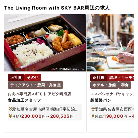
The Living Room with SKY BAR周辺の求人
正社員
その他
正社員
調理・キッチン
テイクアウト・惣菜・弁当屋
ホテル・旅館
和食
お肉の専門店スギモト アピタ鳴海店
エスパシオナゴヤキャッス
食品加工スタッフ
製菓製パン
愛知県名古屋市緑区鳴海町字伝治山3-9 アピタ鳴海店1F
230,000
288,505
198,000
42
月給/
円
〜
円
月給/
円
〜