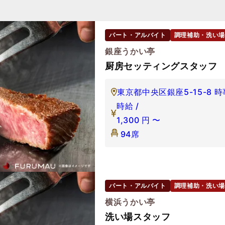
パート・アルバイト
調理補助・洗い場
銀座うかい亭
厨房セッティングスタッフ
東京都中央区銀座5-15-8 
時給 /
1,300
円
〜
94席
パート・アルバイト
調理補助・洗い場
横浜うかい亭
洗い場スタッフ