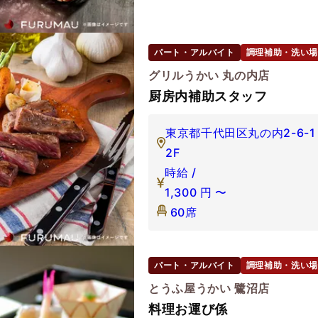
パート・アルバイト
調理補助・洗い場
グリルうかい 丸の内店
厨房内補助スタッフ
東京都千代田区丸の内2-6-
2F
時給 /
1,300
円
〜
60席
パート・アルバイト
調理補助・洗い場
とうふ屋うかい 鷺沼店
料理お運び係