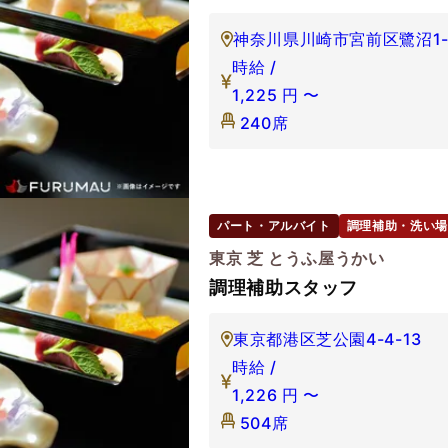
神奈川県川崎市宮前区鷺沼1-1
時給 /
1,225
円
〜
240席
パート・アルバイト
調理補助・洗い場
東京 芝 とうふ屋うかい
調理補助スタッフ
東京都港区芝公園4-4-13
時給 /
1,226
円
〜
504席