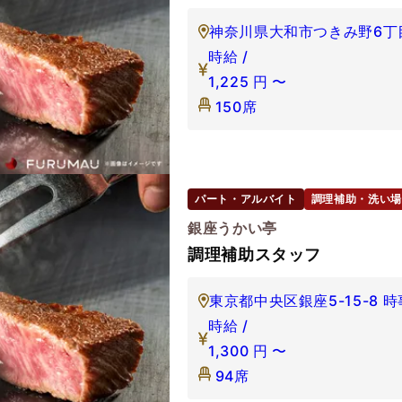
神奈川県大和市つきみ野6丁目
時給 /
1,225
円
〜
150席
パート・アルバイト
調理補助・洗い場
銀座うかい亭
調理補助スタッフ
東京都中央区銀座5-15-8 
時給 /
1,300
円
〜
94席