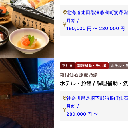
北海道虻田郡洞爺湖町洞爺湖
月給 /
190,000
円
〜
230,000
円
正社員
調理補助・洗い場
ホテル・
箱根仙石原虎乃湯
ホテル・旅館 / 調理補助・洗
神奈川県足柄下郡箱根町仙石原1
月給 /
280,000
円
〜