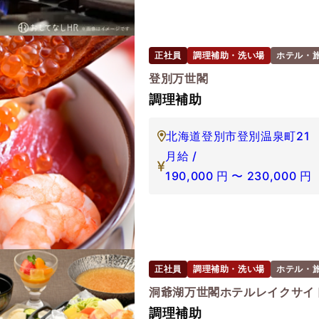
正社員
調理補助・洗い場
ホテル・
登別万世閣
調理補助
北海道登別市登別温泉町21
月給 /
190,000
円
〜
230,000
円
正社員
調理補助・洗い場
ホテル・
洞爺湖万世閣ホテルレイクサイ
調理補助