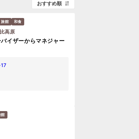
おすすめ順
・旅館
和食
安比高原
ーバイザーからマネジャー
17
旅館