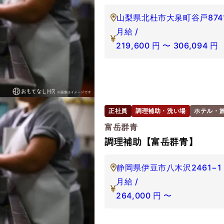
山梨県北杜市大泉町谷戸874
月給 /
219,600
円
〜
306,094
円
正社員
調理補助・洗い場
ホテル・
富岳群青
調理補助【富岳群青】
静岡県伊豆市八木沢2461−1
月給 /
264,000
円
〜