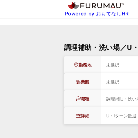
Powered by おもてなしHR
調理補助・洗い場／U・
勤務地
未選択
業態
未選択
職種
調理補助・洗い
詳細
U・Iターン歓迎