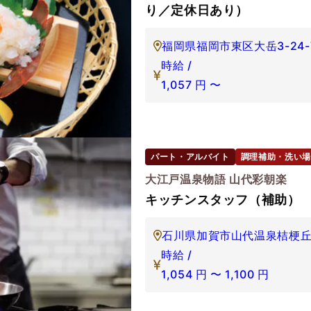
り／定休日あり）
福岡県福岡市東区大岳3-24-
時給 /
1,057
円
〜
パート・アルバイト
調理補助・洗い場
大江戸温泉物語 山代彩朝楽
キッチンスタッフ（補助）
石川県加賀市山代温泉桔梗丘2-
時給 /
1,054
円
〜
1,100
円