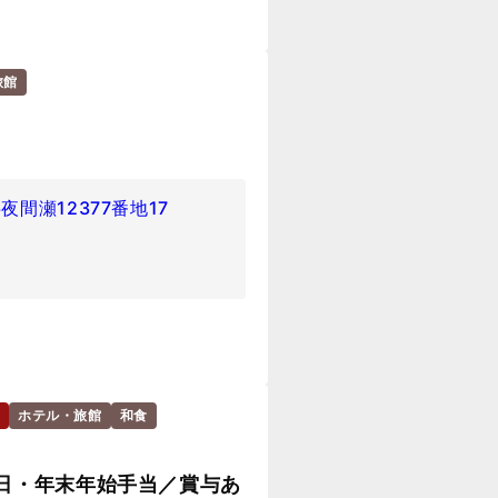
旅館
間瀬12377番地17
ホテル・旅館
和食
日・年末年始手当／賞与あ