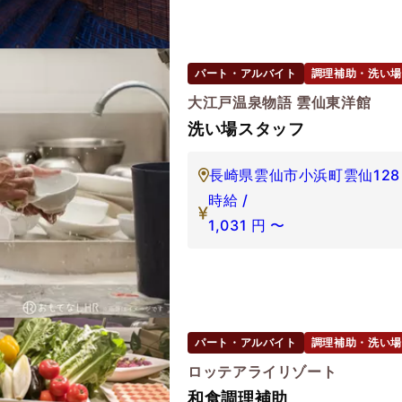
パート・アルバイト
調理補助・洗い場
大江戸温泉物語 雲仙東洋館
洗い場スタッフ
長崎県雲仙市小浜町雲仙128
時給 /
1,031
円
〜
パート・アルバイト
調理補助・洗い場
ロッテアライリゾート
和食調理補助