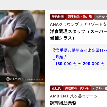
契約社員
調理補助・洗い場
ホテル
ANAクラウンプラザリゾート
洋食調理スタッフ（スーパ
候補クラス）
岩手県八幡平市安比高原117-
月給 /
189,000
円
〜
209,000
円
正社員
調理補助・洗い場
ホテル・
AMBIENT 八ヶ岳コテージ
調理補助業務