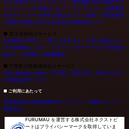
テム
保育士バンク！パレット - 保育施設専門の職員マネ
ジメントツール
保育士バンク！ウェブパック - 保育施設
向けホームページ制作
保育士バンク！総研 - 保育園経営
や保育の実務に活かせる有益な情報発信サイト
■
育児者様向けサービス
KIDSNA STYLE - 「育てるを考える」子育て情報メディ
ア
KIDSNAシッター - ベビーシッターサービス
KIDSNA
園ナビ - 保育園・幼稚園検索
■
IT業界の求職者様向けサービス
Tech Bridge Japan - IT企業、成長企業、外国人のため
の転職支援サービス
■ ご利用にあたって
利用規約
個人情報保護方針
コンテンツ・商標について
運営会社
FURUMAU を運営する株式会社ネクストビ
ートはプライバシーマークを取得していま