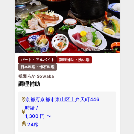
パート・アルバイト
調理補助・洗い場
日本料理・懐石料理
祇園ろか Sowaka
調理補助
京都府京都市東山区上弁天町446
時給 /
1,300
円
〜
24席