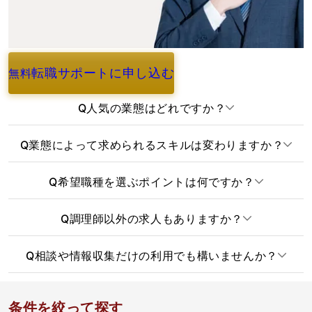
転職サポートに申し込む
無料
よくあるご質問
Q
人気の業態はどれですか？
Q
業態によって求められるスキルは変わりますか？
Q
希望職種を選ぶポイントは何ですか？
Q
調理師以外の求人もありますか？
Q
相談や情報収集だけの利用でも構いませんか？
条件を絞って探す