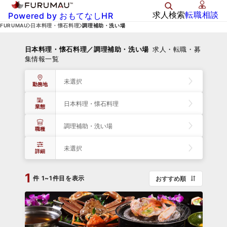
求人検索
転職相談
Powered by おもてなしHR
FURUMAU
日本料理・懐石料理
調理補助・洗い場
日本料理・懐石料理／調理補助・洗い場
求人・転職・募
集情報一覧
未選択
勤務地
日本料理・懐石料理
業態
調理補助・洗い場
職種
未選択
詳細
1
件
1~1件目を表示
おすすめ順