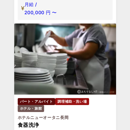
月給 /
200,000
円
〜
パート・アルバイト
調理補助・洗い場
ホテル・旅館
ホテルニューオータニ長岡
食器洗浄