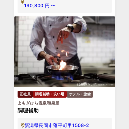
190,800
円
〜
正社員
調理補助・洗い場
ホテル・旅館
よもぎひら温泉和泉屋
調理補助
新潟県長岡市蓬平町甲1508-2