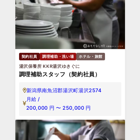
契約社員
調理補助・洗い場
ホテル・旅館
湯沢保養所 KKR湯沢ゆきぐに
調理補助スタッフ（契約社員）
新潟県南魚沼郡湯沢町湯沢2574
月給 /
200,000
円
〜
250,000
円