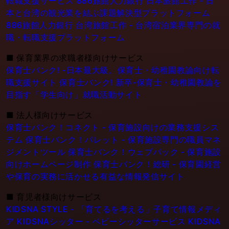
転職支援サービス
886旅館人力銀行 日本旅館工作 - 日
本と台湾の観光業を結ぶ課題解決型プラットフォーム
886旅館人力銀行 台湾旅館工作 - 台湾宿泊業界専門の就
職・転職支援プラットフォーム
■
保育業界の求職者様向けサービス
保育士バンク! -日本最大級。保育士・幼稚園教論向け転
職支援サイト
保育士バンク! 新卒-保育士・幼稚園教論を
目指す「学生向け」就職活動サイト
■
法人様向けサービス
保育士バンク！コネクト - 保育施設向けの業務支援シス
テム
保育士バンク！パレット - 保育施設専門の職員マネ
ジメントツール
保育士バンク！ウェブパック - 保育施設
向けホームページ制作
保育士バンク！総研 - 保育園経営
や保育の実務に活かせる有益な情報発信サイト
■
育児者様向けサービス
KIDSNA STYLE - 「育てるを考える」子育て情報メディ
ア
KIDSNAシッター - ベビーシッターサービス
KIDSNA