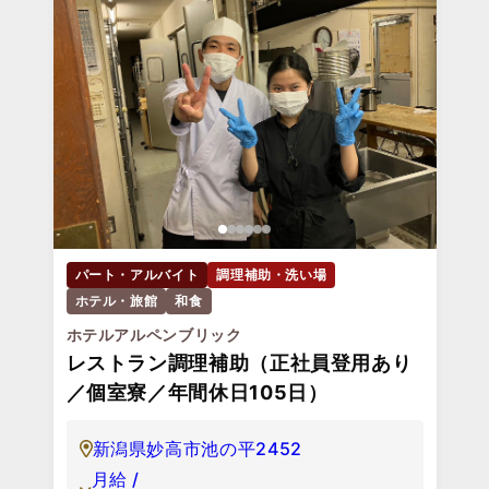
パート・アルバイト
調理補助・洗い場
ホテル・旅館
和食
ホテルアルペンブリック
レストラン調理補助（正社員登用あり
／個室寮／年間休日105日）
新潟県妙高市池の平2452
月給 /