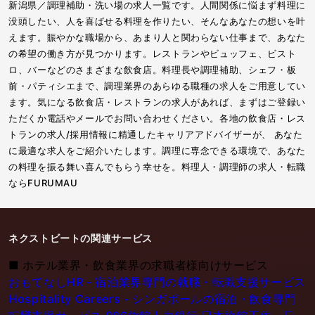
新潟県／調理補助・洗い場の求人一覧です。人間関係に悩まず料理に
没頭したい、人を喜ばせる料理を作りたい、そんなあなたの想いを叶
えます。賑やかな職場から、あまり人と関わらない仕事まで、あなた
の希望の働き方が見つかります。レストランやビュッフェ、ビスト
ロ、バーなどのさまざまな飲食店。料理長や調理補助、シェフ・板
前・パティシエまで、調理業界のあらゆる職種の求人をご用意してい
ます。気になる飲食店・レストランの求人があれば、まずはご登録い
ただくか電話やメールでお問い合わせください。各地の飲食店・レス
トランの求人/採用情報に精通したキャリアアドバイザーが、 あなた
に最適な求人をご紹介いたします。調理に専念できる環境で、あなた
の料理を振る舞い喜んでもらう幸せを。料理人・調理師の求人・転職
ならFURUMAU
ネクストビートの関連サービス
■
ホテル業界・飲食業界の求職者様向けサービス
おもてなしHR - 宿泊業界専門の就職・転職支援サービス
Hospitality Careers - シンガポールの宿泊・飲食専門