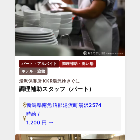
パート・アルバイト
調理補助・洗い場
ホテル・旅館
湯沢保養所 KKR湯沢ゆきぐに
調理補助スタッフ（パート）
新潟県南魚沼郡湯沢町湯沢2574
時給 /
1,200
円
〜