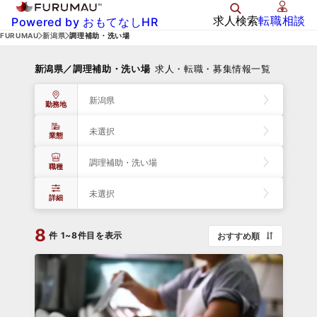
求人検索
転職相談
Powered by おもてなしHR
FURUMAU
新潟県
調理補助・洗い場
新潟県／調理補助・洗い場
求人・転職・募集情報一覧
新潟県
勤務地
未選択
業態
調理補助・洗い場
職種
未選択
詳細
8
件
1~8件目を表示
おすすめ順