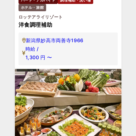
パート・アルバイト
調理補助・洗い場
ホテル・旅館
ロッテアライリゾート
洋食調理補助
新潟県妙高市両善寺1966
時給 /
1,300
円
〜