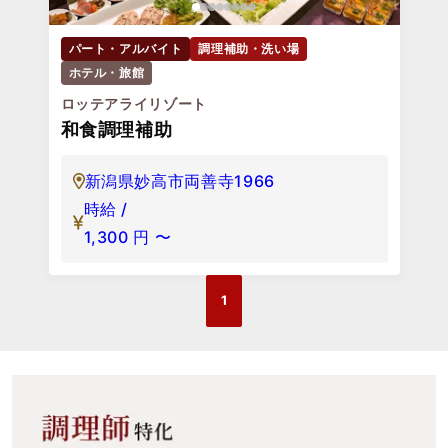
パート・アルバイト
調理補助・洗い場
ホテル・旅館
ロッテアライリゾート
和食調理補助
新潟県妙高市両善寺1966
時給 /
1,300
円
〜
1