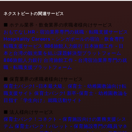
ネクストビートの関連サービス
■
ホテル業界・飲食業界の求職者様向けサービス
おもてなしHR - 宿泊業界専門の就職・転職支援サービス
Hospitality Careers - シンガポールの宿泊・飲食専門
転職支援サービス
886旅館人力銀行 日本旅館工作 - 日
本と台湾の観光業を結ぶ課題解決型プラットフォーム
886旅館人力銀行 台湾旅館工作 - 台湾宿泊業界専門の就
職・転職支援プラットフォーム
■
保育業界の求職者様向けサービス
保育士バンク! -日本最大級。保育士・幼稚園教論向け転
職支援サイト
保育士バンク! 新卒-保育士・幼稚園教論を
目指す「学生向け」就職活動サイト
■
法人様向けサービス
保育士バンク！コネクト - 保育施設向けの業務支援シス
テム
保育士バンク！パレット - 保育施設専門の職員マネ