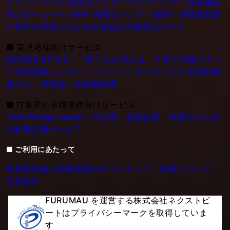
ジメントツール
保育士バンク！ウェブパック - 保育施設
向けホームページ制作
保育士バンク！総研 - 保育園経営
や保育の実務に活かせる有益な情報発信サイト
■
育児者様向けサービス
KIDSNA STYLE - 「育てるを考える」子育て情報メディ
ア
KIDSNAシッター - ベビーシッターサービス
KIDSNA
園ナビ - 保育園・幼稚園検索
■
IT業界の求職者様向けサービス
Tech Bridge Japan - IT企業、成長企業、外国人のため
の転職支援サービス
■ ご利用にあたって
利用規約
個人情報保護方針
コンテンツ・商標について
運営会社
FURUMAU を運営する株式会社ネクストビ
ートはプライバシーマークを取得していま
す