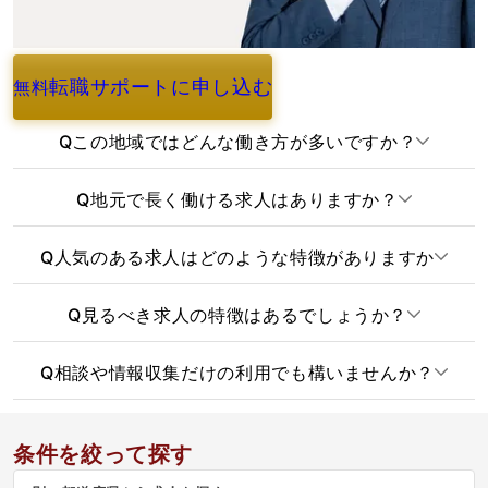
転職サポートに申し込む
無料
よくあるご質問
Q
この地域ではどんな働き方が多いですか？
Q
地元で長く働ける求人はありますか？
Q
人気のある求人はどのような特徴がありますか
Q
見るべき求人の特徴はあるでしょうか？
Q
相談や情報収集だけの利用でも構いませんか？
条件を絞って探す