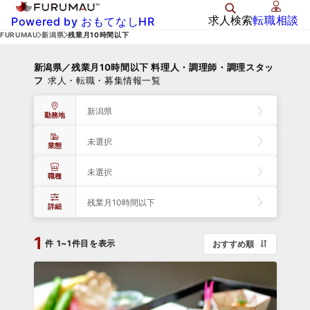
求人検索
転職相談
Powered by おもてなしHR
FURUMAU
新潟県
残業月10時間以下
新潟県／残業月10時間以下 料理人・調理師・調理スタッ
フ
求人・転職・募集情報一覧
新潟県
勤務地
未選択
業態
未選択
職種
残業月10時間以下
詳細
1
件
1~1件目を表示
おすすめ順