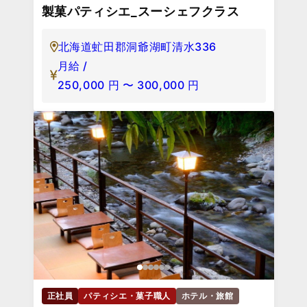
製菓パティシエ_スーシェフクラス
北海道虻田郡洞爺湖町清水336
月給 /
250,000
円
〜
300,000
円
正社員
パティシエ・菓子職人
ホテル・旅館