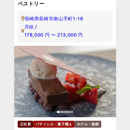
ペストリー
長崎県長崎市南山手町1-18
月給 /
178,000
円
〜
213,000
円
正社員
パティシエ・菓子職人
ホテル・旅館