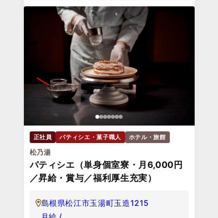
正社員
パティシエ・菓子職人
ホテル・旅館
松乃湯
パティシエ（単身個室寮・月6,000円
／昇給・賞与／福利厚生充実）
島根県松江市玉湯町玉造1215
月給 /