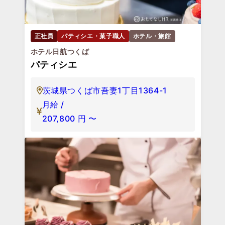
正社員
パティシエ・菓子職人
ホテル・旅館
ホテル日航つくば
パティシエ
茨城県つくば市吾妻1丁目1364-1
月給 /
207,800
円
〜