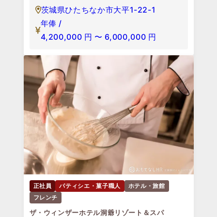
茨城県ひたちなか市大平1-22-1
年俸 /
4,200,000
円
〜
6,000,000
円
正社員
パティシエ・菓子職人
ホテル・旅館
フレンチ
ザ・ウィンザーホテル洞爺リゾート＆スパ