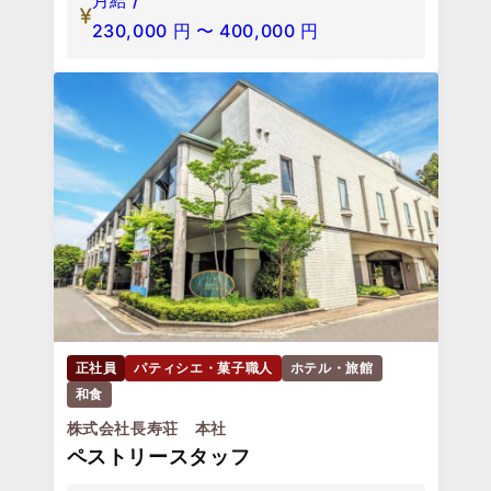
月給 /
230,000
円
〜
400,000
円
正社員
パティシエ・菓子職人
ホテル・旅館
和食
株式会社長寿荘 本社
ペストリースタッフ