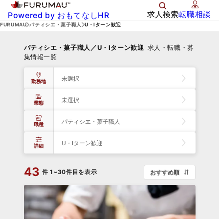
求人検索
転職相談
Powered by おもてなしHR
FURUMAU
パティシエ・菓子職人
U・Iターン歓迎
パティシエ・菓子職人／U・Iターン歓迎
求人・転職・募
集情報一覧
未選択
勤務地
未選択
業態
パティシエ・菓子職人
職種
U・Iターン歓迎
詳細
43
件
1~30件目を表示
おすすめ順