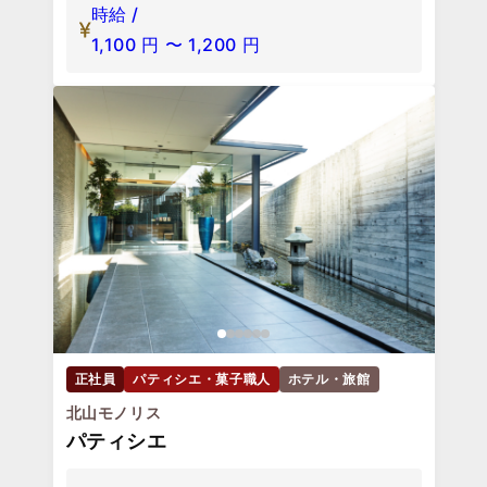
時給 /
1,100
円
〜
1,200
円
正社員
パティシエ・菓子職人
ホテル・旅館
北山モノリス
パティシエ