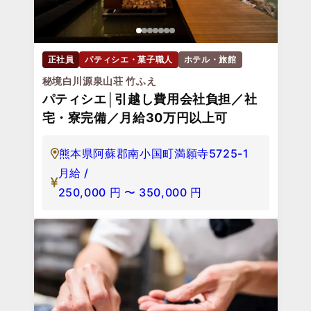
正社員
パティシエ・菓子職人
ホテル・旅館
秘境白川源泉山荘 竹ふえ
パティシエ│引越し費用会社負担／社
宅・寮完備／月給30万円以上可
熊本県阿蘇郡南小国町満願寺5725-1
月給 /
250,000
円
〜
350,000
円