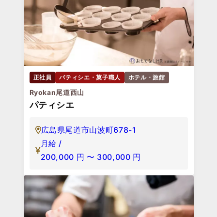
正社員
パティシエ・菓子職人
ホテル・旅館
Ryokan尾道西山
パティシエ
広島県尾道市山波町678-1
月給 /
200,000
円
〜
300,000
円