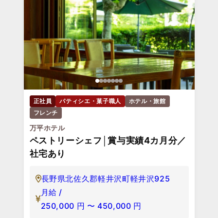
正社員
パティシエ・菓子職人
ホテル・旅館
フレンチ
万平ホテル
ペストリーシェフ│賞与実績4カ月分／
社宅あり
長野県北佐久郡軽井沢町軽井沢925
月給 /
250,000
円
〜
450,000
円