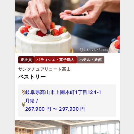
正社員
パティシエ・菓子職人
ホテル・旅館
サンクチュアリコート高山
ペストリー
岐阜県高山市上岡本町1丁目124-1
月給 /
267,900
円
〜
297,900
円