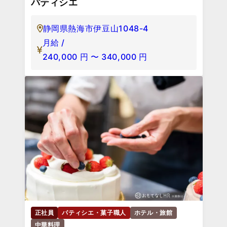
パティシエ
静岡県熱海市伊豆山1048-4
月給 /
240,000
円
〜
340,000
円
正社員
パティシエ・菓子職人
ホテル・旅館
中華料理