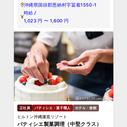
沖縄県国頭郡恩納村字冨着1550-1
時給 /
1,023
円
〜
1,600
円
正社員
パティシエ・菓子職人
ホテル・旅館
ヒルトン沖縄瀬底リゾート
パティシエ製菓調理（中堅クラス）