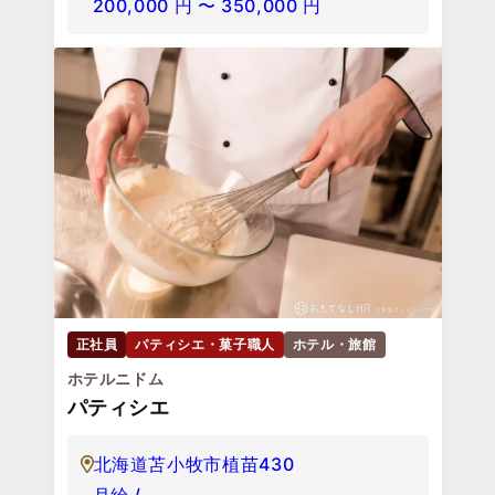
200,000
円
〜
350,000
円
正社員
パティシエ・菓子職人
ホテル・旅館
ホテルニドム
パティシエ
北海道苫小牧市植苗430