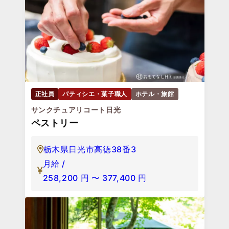
正社員
パティシエ・菓子職人
ホテル・旅館
サンクチュアリコート日光
ペストリー
栃木県日光市高徳38番3
月給 /
258,200
円
〜
377,400
円