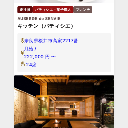
正社員
パティシエ・菓子職人
フレンチ
AUBERGE de SENVIE
キッチン（パティシエ）
奈良県桜井市高家2217番
月給 /
222,000
円
〜
24席