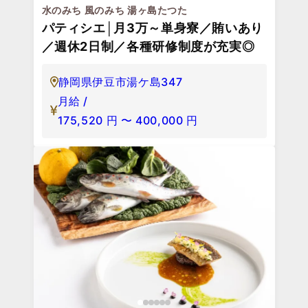
水のみち 風のみち 湯ヶ島たつた
パティシエ│月3万～単身寮／賄いあり
／週休2日制／各種研修制度が充実◎
静岡県伊豆市湯ケ島347
月給 /
175,520
円
〜
400,000
円