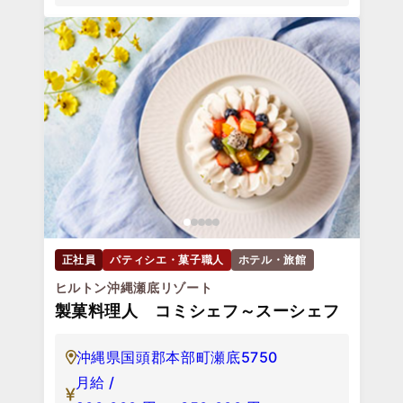
正社員
パティシエ・菓子職人
ホテル・旅館
ヒルトン沖縄瀬底リゾート
製菓料理人 コミシェフ～スーシェフ
沖縄県国頭郡本部町瀬底5750
月給 /