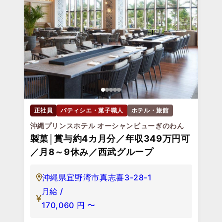
正社員
パティシエ・菓子職人
ホテル・旅館
沖縄プリンスホテル オーシャンビューぎのわん
製菓│賞与約4カ月分／年収349万円可
／月8～9休み／西武グループ
沖縄県宜野湾市真志喜3-28-1
月給 /
170,060
円
〜