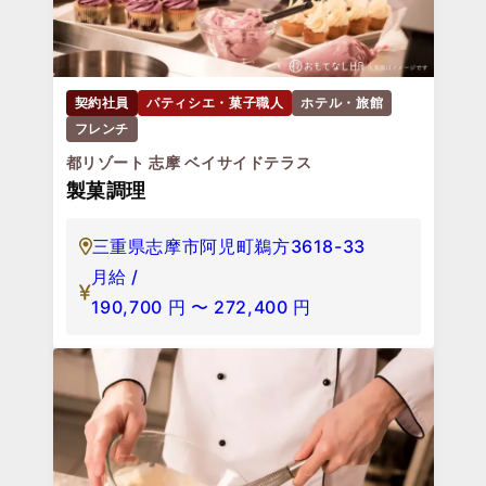
契約社員
パティシエ・菓子職人
ホテル・旅館
フレンチ
都リゾート 志摩 ベイサイドテラス
製菓調理
三重県志摩市阿児町鵜方3618-33
月給 /
190,700
円
〜
272,400
円