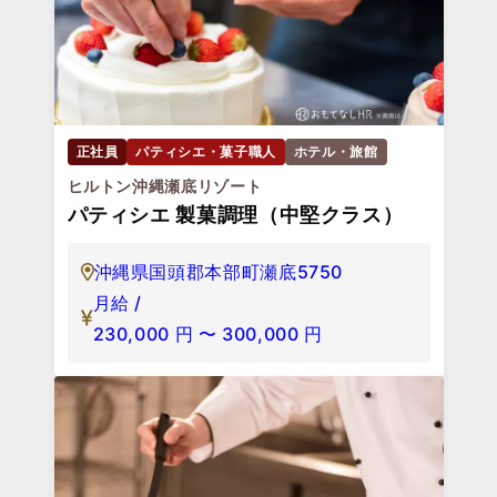
正社員
パティシエ・菓子職人
ホテル・旅館
ヒルトン沖縄瀬底リゾート
パティシエ 製菓調理（中堅クラス）
沖縄県国頭郡本部町瀬底5750
月給 /
230,000
円
〜
300,000
円