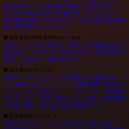
転職支援サービス
886旅館人力銀行 日本旅館工作 - 日
本と台湾の観光業を結ぶ課題解決型プラットフォーム
886旅館人力銀行 台湾旅館工作 - 台湾宿泊業界専門の就
職・転職支援プラットフォーム
■
保育業界の求職者様向けサービス
保育士バンク! -日本最大級。保育士・幼稚園教論向け転
職支援サイト
保育士バンク! 新卒-保育士・幼稚園教論を
目指す「学生向け」就職活動サイト
■
法人様向けサービス
保育士バンク！コネクト - 保育施設向けの業務支援シス
テム
保育士バンク！パレット - 保育施設専門の職員マネ
ジメントツール
保育士バンク！ウェブパック - 保育施設
向けホームページ制作
保育士バンク！総研 - 保育園経営
や保育の実務に活かせる有益な情報発信サイト
■
育児者様向けサービス
KIDSNA STYLE - 「育てるを考える」子育て情報メディ