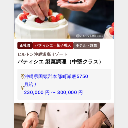
正社員
パティシエ・菓子職人
ホテル・旅館
ヒルトン沖縄瀬底リゾート
パティシエ 製菓調理（中堅クラス）
沖縄県国頭郡本部町瀬底5750
月給 /
230,000
円
〜
300,000
円