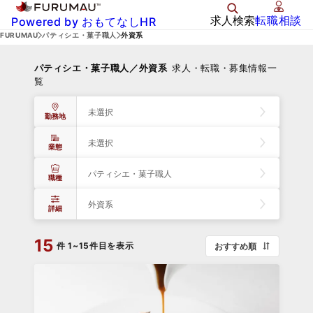
求人検索
転職相談
Powered by おもてなしHR
FURUMAU
パティシエ・菓子職人
外資系
パティシエ・菓子職人／外資系
求人・転職・募集情報一
覧
未選択
勤務地
未選択
業態
パティシエ・菓子職人
職種
外資系
詳細
15
件
1~15件目を表示
おすすめ順