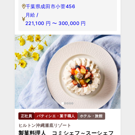
千葉県成田市小菅456
月給 /
221,100
円
〜
300,000
円
正社員
パティシエ・菓子職人
ホテル・旅館
ヒルトン沖縄瀬底リゾート
製菓料理人 コミシェフ～スーシェフ