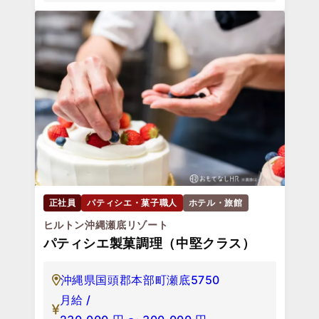
正社員
パティシエ・菓子職人
ホテル・旅館
ヒルトン沖縄瀬底リゾート
パティシエ製菓調理（中堅クラス）
沖縄県国頭郡本部町瀬底5750
月給 /