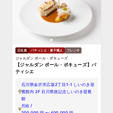
正社員
パティシエ・菓子職人
フレンチ
ジャルダン ポール・ボキューズ
【ジャルダン ポール・ボキューズ】パ
ティシエ
石川県金沢市広坂2丁目1-1 しいのき迎
賓館内 2F 石川県政記念しいのき迎賓
館
月給 /
200,000
円
〜
400,000
円