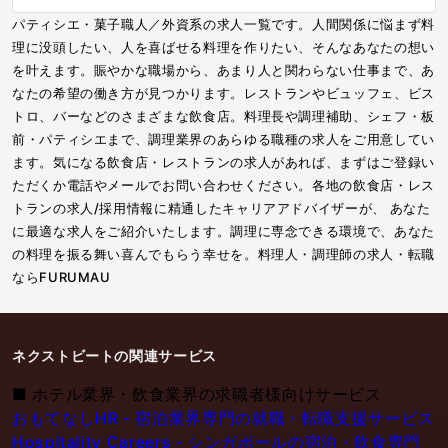
パティシエ・菓子職人／外資系の求人一覧です。人間関係に悩まず料
理に没頭したい、人を喜ばせる料理を作りたい、そんなあなたの想い
を叶えます。賑やかな職場から、あまり人と関わらない仕事まで、あ
なたの希望の働き方が見つかります。レストランやビュッフェ、ビス
トロ、バーなどのさまざまな飲食店。料理長や調理補助、シェフ・板
前・パティシエまで、調理業界のあらゆる職種の求人をご用意してい
ます。気になる飲食店・レストランの求人があれば、まずはご登録い
ただくか電話やメールでお問い合わせください。各地の飲食店・レス
トランの求人/採用情報に精通したキャリアアドバイザーが、 あなた
に最適な求人をご紹介いたします。調理に専念できる環境で、あなた
の料理を振る舞い喜んでもらう幸せを。料理人・調理師の求人・転職
ならFURUMAU
ネクストビートの関連サービス
■
ホテル業界・飲食業界の求職者様向けサービス
おもてなしHR - 宿泊業界専門の就職・転職支援サービス
Hospitality Careers - シンガポールの宿泊・飲食専門