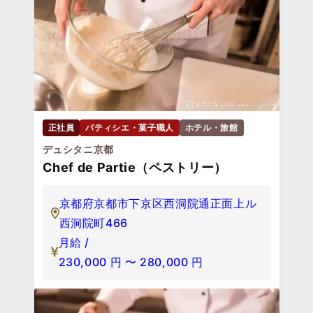
正社員
パティシエ・菓子職人
ホテル・旅館
デュシタニ京都
Chef de Partie（ペストリー）
京都府京都市下京区西洞院通正面上ル
西洞院町466
月給 /
230,000
円
〜
280,000
円