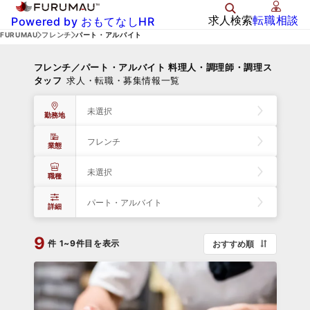
求人検索
転職相談
Powered by おもてなしHR
FURUMAU
フレンチ
パート・アルバイト
フレンチ／パート・アルバイト 料理人・調理師・調理ス
タッフ
求人・転職・募集情報一覧
未選択
勤務地
フレンチ
業態
未選択
職種
パート・アルバイト
詳細
9
件
1~9件目を表示
おすすめ順