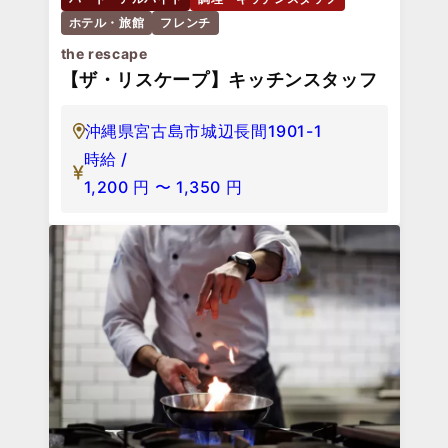
ホテル・旅館
フレンチ
the rescape
【ザ・リスケープ】キッチンスタッフ
沖縄県宮古島市城辺長間1901-1
時給 /
1,200
円
〜
1,350
円