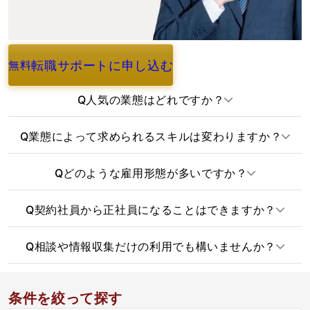
転職サポートに申し込む
無料
よくあるご質問
Q
人気の業態はどれですか？
Q
業態によって求められるスキルは変わりますか？
Q
どのような雇用形態が多いですか？
Q
契約社員から正社員になることはできますか？
Q
相談や情報収集だけの利用でも構いませんか？
条件を絞って探す