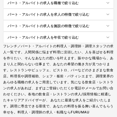
パート・アルバイトの求人を職種で絞り込む
パート・アルバイトの求人を求人の特徴で絞り込む
パート・アルバイトの求人を施設の特徴で絞り込む
パート・アルバイトの求人を年収で絞り込む
フレンチ／パート・アルバイトの料理人・調理師・調理スタッフの求
人一覧です。人間関係に悩まず料理に没頭したい、人を喜ばせる料理
を作りたい、そんなあなたの想いを叶えます。賑やかな職場から、あ
まり人と関わらない仕事まで、あなたの希望の働き方が見つかりま
す。レストランやビュッフェ、ビストロ、バーなどのさまざまな飲食
店。料理長や調理補助、シェフ・板前・パティシエまで、調理業界の
あらゆる職種の求人をご用意しています。気になる飲食店・レストラ
ンの求人があれば、まずはご登録いただくか電話やメールでお問い合
わせください。各地の飲食店・レストランの求人/採用情報に精通し
たキャリアアドバイザーが、 あなたに最適な求人をご紹介いたしま
す。調理に専念できる環境で、あなたの料理を振る舞い喜んでもらう
幸せを。料理人・調理師の求人・転職ならFURUMAU