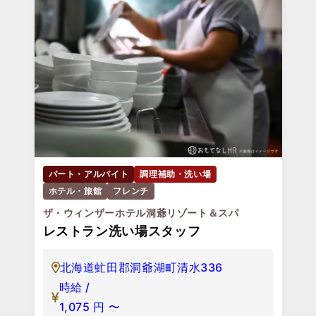
パート・アルバイト
調理補助・洗い場
ホテル・旅館
フレンチ
ザ・ウィンザーホテル洞爺リゾート＆スパ
レストラン洗い場スタッフ
北海道虻田郡洞爺湖町清水336
時給 /
1,075
円
〜