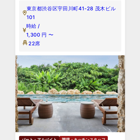
東京都渋谷区宇田川町41-28 茂木ビル
101
時給 /
1,300
円
〜
22席
パート・アルバイト
調理・キッチンスタッフ