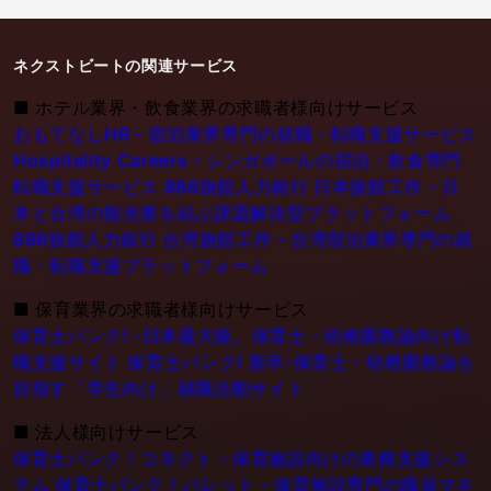
ネクストビートの関連サービス
■
ホテル業界・飲食業界の求職者様向けサービス
おもてなしHR - 宿泊業界専門の就職・転職支援サービス
Hospitality Careers - シンガポールの宿泊・飲食専門
転職支援サービス
886旅館人力銀行 日本旅館工作 - 日
本と台湾の観光業を結ぶ課題解決型プラットフォーム
886旅館人力銀行 台湾旅館工作 - 台湾宿泊業界専門の就
職・転職支援プラットフォーム
■
保育業界の求職者様向けサービス
保育士バンク! -日本最大級。保育士・幼稚園教論向け転
職支援サイト
保育士バンク! 新卒-保育士・幼稚園教論を
目指す「学生向け」就職活動サイト
■
法人様向けサービス
保育士バンク！コネクト - 保育施設向けの業務支援シス
テム
保育士バンク！パレット - 保育施設専門の職員マネ