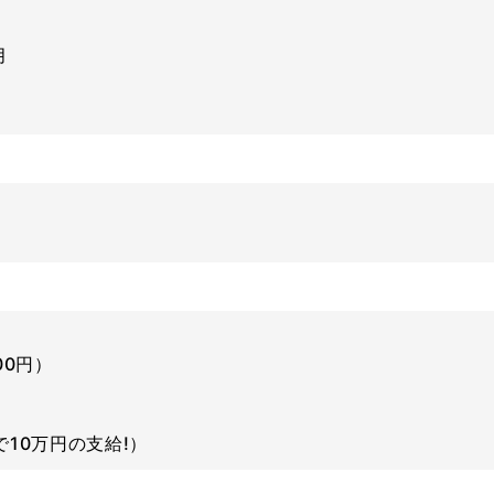
月
00円）
10万円の支給!）