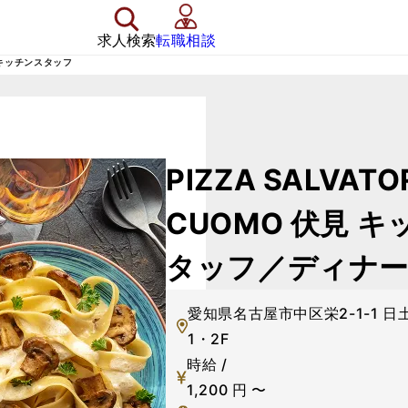
求人検索
転職相談
理・キッチンスタッフ
PIZZA SALVATO
CUOMO 伏見
キ
タッフ／ディナ
愛知県名古屋市中区栄2-1-1 
1・2F
時給 /
1,200
円
〜