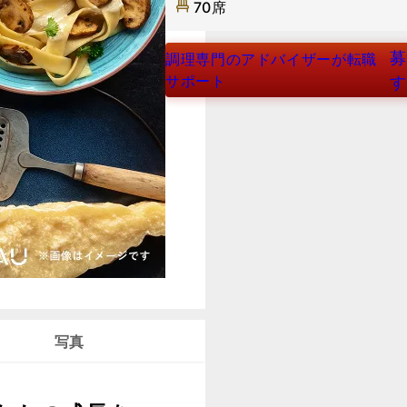
70席
募
調理専門のアドバイザーが転職
サポート
す
写真