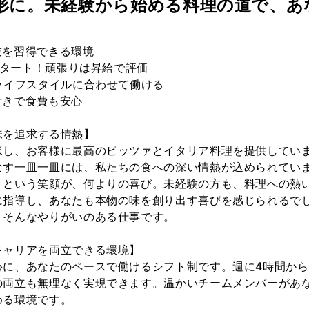
形に。未経験から始める料理の道で、あ
技を習得できる環境
らスタート！頑張りは昇給で評価
ライフスタイルに合わせて働ける
付きで食費も安心
味を追求する情熱】
求し、お客様に最高のピッツァとイタリア料理を提供してい
なす一皿一皿には、私たちの食への深い情熱が込められてい
」という笑顔が、何よりの喜び。未経験の方も、料理への熱
に指導し、あなたも本物の味を創り出す喜びを感じられるで
、そんなやりがいのある仕事です。
キャリアを両立できる環境】
心に、あなたのペースで働けるシフト制です。週に4時間か
の両立も無理なく実現できます。温かいチームメンバーがあ
める環境です。