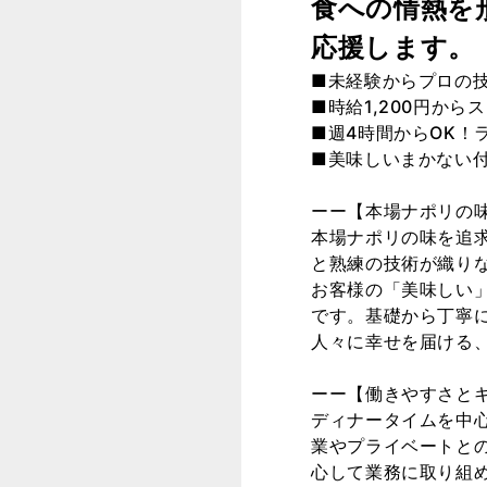
食への情熱を
応援します。
■未経験からプロの
■時給1,200円か
■週4時間からOK！
■美味しいまかない
ーー【本場ナポリの
本場ナポリの味を追
と熟練の技術が織り
お客様の「美味しい
です。基礎から丁寧
人々に幸せを届ける
ーー【働きやすさと
ディナータイムを中
業やプライベートと
心して業務に取り組