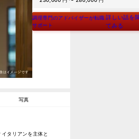
230,000
円
〜
280,000
円
詳しい話を
調理専門のアドバイザーが転職
サポート
てみる
写真
？イタリアンを主体と