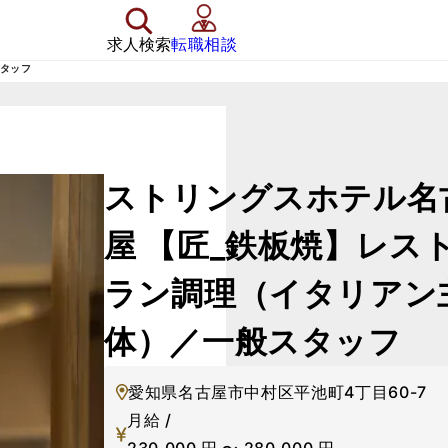
求人検索
転職相談
スタッフ
ストリングスホテル名
屋
【匠_鉄板焼】レス
ラン調理（イタリアン
体）／一般スタッフ
愛知県名古屋市中村区平池町4丁目60-7
月給 /