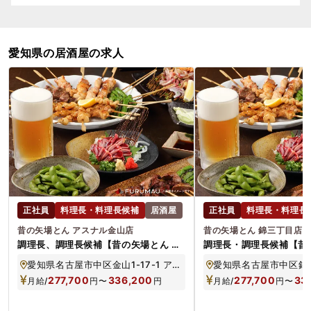
愛知県の居酒屋の求人
正社員
料理長・料理長候補
居酒屋
正社員
料理長・料理長
昔の矢場とん アスナル金山店
昔の矢場とん 錦三丁目店
調理長、調理長候補【昔の矢場とん ア
調理長・調理長候補【昔
スナル金山店】
三丁目店】
愛知県名古屋市中区金山1-17-1 アスナル金山1F
277,700
336,200
277,700
33
月給/
円
〜
円
月給/
円
〜