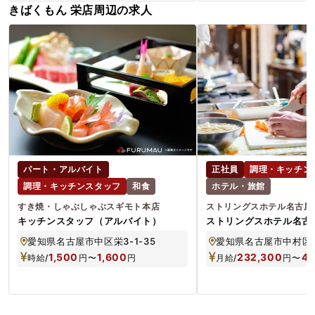
きばくもん 栄店周辺の求人
パート・アルバイト
正社員
調理・キッチン
調理・キッチンスタッフ
和食
ホテル・旅館
すき焼・しゃぶしゃぶスギモト本店
ストリングスホテル名古屋
キッチンスタッフ（アルバイト）
ストリングスホテル名古
調理スタッフ【正社員】
愛知県名古屋市中区栄3-1-35
1,500
1,600
232,300
47
時給/
円
〜
円
月給/
円
〜