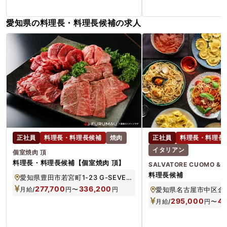
愛知県の料理長・料理長候補の求人
正社員
料理長・料理長候補
焼肉
正社員
料理長・料理長
イタリアン
個室焼肉 頂
料理長・料理長候補【個室焼肉 頂】
SALVATORE CUOMO & 
料理長候補
愛知県豊田市若宮町1-23 G-SEVENS TOYOTA 6F
277,700
336,200
月給/
円
〜
円
295,000
4
月給/
円
〜