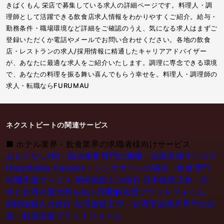
きばくもん 栄店で募集している求人の詳細ページです。料理人・調
理師として活躍できる飲食店求人情報をわかりやすくご紹介。給与・
勤務条件・職場環境など詳細をご確認のうえ、気になる求人はまずご
登録いただくか電話やメールでお問い合わせください。各地の飲食
店・レストランの求人/採用情報に精通したキャリアアドバイザー
が、あなたに最適な求人をご紹介いたします。調理に専念できる環境
で、あなたの料理を振る舞い喜んでもらう幸せを。料理人・調理師の
求人・転職ならFURUMAU
ネクストビートの関連サービス
■
ホテル業界・飲食業界の求職者様向けサービス
おもてなしHR - 宿泊業界専門の就職・転職支援サービス
Hospitality Careers - シンガポールの宿泊・飲食専門
転職支援サービス
886旅館人力銀行 日本旅館工作 - 日
本と台湾の観光業を結ぶ課題解決型プラットフォーム
886旅館人力銀行 台湾旅館工作 - 台湾宿泊業界専門の就
職・転職支援プラットフォーム