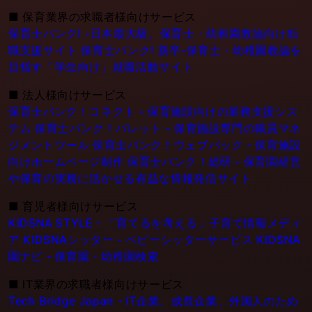
■
保育業界の求職者様向けサービス
保育士バンク! -日本最大級。保育士・幼稚園教論向け転
職支援サイト
保育士バンク! 新卒-保育士・幼稚園教論を
目指す「学生向け」就職活動サイト
■
法人様向けサービス
保育士バンク！コネクト - 保育施設向けの業務支援シス
テム
保育士バンク！パレット - 保育施設専門の職員マネ
ジメントツール
保育士バンク！ウェブパック - 保育施設
向けホームページ制作
保育士バンク！総研 - 保育園経営
や保育の実務に活かせる有益な情報発信サイト
■
育児者様向けサービス
KIDSNA STYLE - 「育てるを考える」子育て情報メディ
ア
KIDSNAシッター - ベビーシッターサービス
KIDSNA
園ナビ - 保育園・幼稚園検索
■
IT業界の求職者様向けサービス
Tech Bridge Japan - IT企業、成長企業、外国人のため