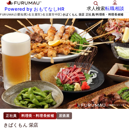
求人検索
転職相談
Powered by おもてなしHR
FURUMAU
愛知県
名古屋市
名古屋市中区
きばくもん 栄店 正社員/料理長・料理長候補
正社員
料理長・料理長候補
居酒屋
きばくもん 栄店