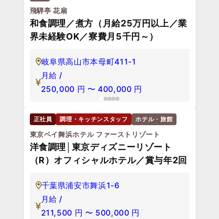
飛騨亭 花扇
和食調理／煮方（月給25万円以上／業
界未経験OK／寮費月5千円～）
岐阜県高山市本母町411-1
月給 /
250,000
円
〜
400,000
円
正社員
調理・キッチンスタッフ
ホテル・旅館
東京ベイ舞浜ホテル ファーストリゾート
洋食調理│東京ディズニーリゾート
（R）オフィシャルホテル／賞与年2回
千葉県浦安市舞浜1-6
月給 /
211,500
円
〜
500,000
円