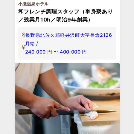
小瀬温泉ホテル
和フレンチ調理スタッフ（単身寮あり
／残業月10h／明治9年創業）
長野県北佐久郡軽井沢町大字長倉2126
月給 /
240,000
円
〜
400,000
円