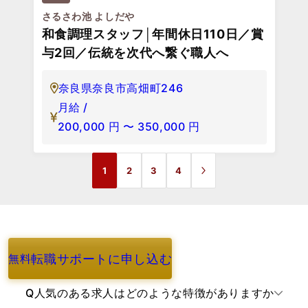
さるさわ池 よしだや
和食調理スタッフ│年間休日110日／賞
与2回／伝統を次代へ繋ぐ職人へ
奈良県奈良市高畑町246
月給 /
200,000
円
〜
350,000
円
1
2
3
4
転職サポートに申し込む
無料
よくあるご質問
Q
人気のある求人はどのような特徴がありますか