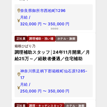
奈良県御所市西柏町1296
月給 /
320,000
円
〜
350,000
円
正社員
調理補助・洗い場
ホテル・旅館
箱根ひばり乃
調理補助スタッフ│24年11月開業／月
給25万～／経験者優遇／住宅補助
神奈川県足柄下郡箱根町仙石原1285-
17
月給 /
250,000
円
〜
350,000
円
正社員
調理・キッチンスタッフ
ホテル・旅館