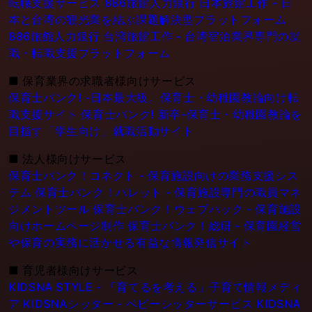
転職支援サービス
886旅館人力銀行 日本旅館工作 - 日
本と台湾の観光業を結ぶ課題解決型プラットフォーム
886旅館人力銀行 台湾旅館工作 - 台湾宿泊業界専門の就
職・転職支援プラットフォーム
■
保育業界の求職者様向けサービス
保育士バンク! -日本最大級。保育士・幼稚園教論向け転
職支援サイト
保育士バンク! 新卒-保育士・幼稚園教論を
目指す「学生向け」就職活動サイト
■
法人様向けサービス
保育士バンク！コネクト - 保育施設向けの業務支援シス
テム
保育士バンク！パレット - 保育施設専門の職員マネ
ジメントツール
保育士バンク！ウェブパック - 保育施設
向けホームページ制作
保育士バンク！総研 - 保育園経営
や保育の実務に活かせる有益な情報発信サイト
■
育児者様向けサービス
KIDSNA STYLE - 「育てるを考える」子育て情報メディ
ア
KIDSNAシッター - ベビーシッターサービス
KIDSNA