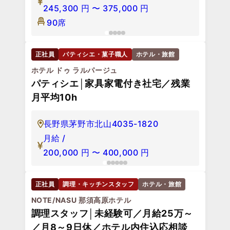
245,300
円
〜
375,000
円
90席
正社員
パティシエ・菓子職人
ホテル・旅館
ホテル ドゥ ラルパージュ
パティシエ│家具家電付き社宅／残業
月平均10h
長野県茅野市北山4035-1820
月給 /
200,000
円
〜
400,000
円
正社員
調理・キッチンスタッフ
ホテル・旅館
NOTE/NASU 那須高原ホテル
調理スタッフ│未経験可／月給25万～
／月8～9日休／ホテル内住込応相談