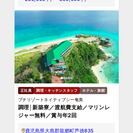
正社員
調理・キッチンスタッフ
ホテル・旅館
プチリゾートネイティブシー奄美
調理│新築寮／渡航費支給／マリンレ
ジャー無料／賞与年2回
鹿児島県大島郡龍郷町芦徳835