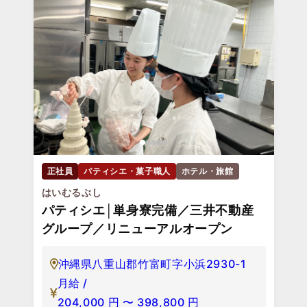
正社員
パティシエ・菓子職人
ホテル・旅館
はいむるぶし
パティシエ│単身寮完備／三井不動産
グループ／リニューアルオープン
沖縄県八重山郡竹富町字小浜2930-1
月給 /
204,000
円
〜
398,800
円