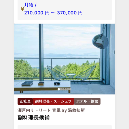
月給 /
210,000
円
〜
370,000
円
正社員
副料理長・スーシェフ
ホテル・旅館
瀬戸内リトリート 青凪 by 温故知新
副料理長候補