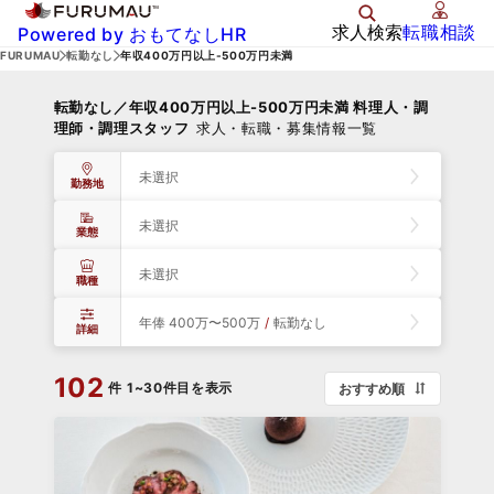
求人検索
転職相談
Powered by おもてなしHR
FURUMAU
転勤なし
年収400万円以上-500万円未満
転勤なし／年収400万円以上-500万円未満 料理人・調
理師・調理スタッフ
求人・転職・募集情報一覧
未選択
勤務地
未選択
業態
未選択
職種
年俸 400万〜500万
/
転勤なし
詳細
102
件
1~30件目を表示
おすすめ順