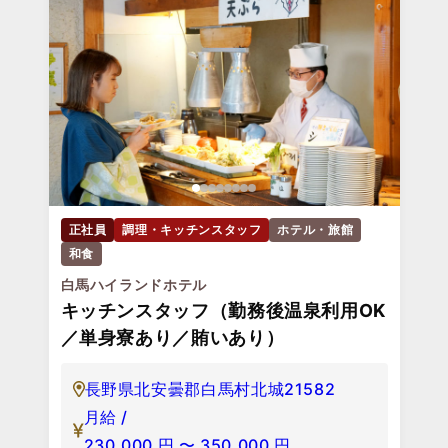
正社員
調理・キッチンスタッフ
ホテル・旅館
和食
白馬ハイランドホテル
キッチンスタッフ（勤務後温泉利用OK
／単身寮あり／賄いあり）
長野県北安曇郡白馬村北城21582
月給 /
230,000
円
〜
350,000
円