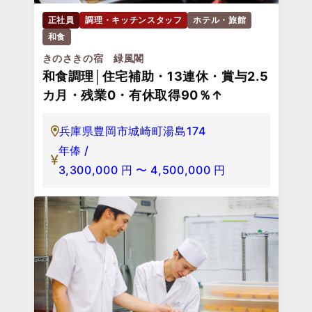
正社員
調理・キッチンスタッフ
ホテル・旅館
和食
きのさきの宿 緑風閣
和食調理│住宅補助・13連休・賞与2.5
カ月・残業0・有休取得90％↑
兵庫県豊岡市城崎町湯島174
年俸 /
3,300,000
円
〜
4,500,000
円