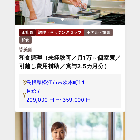
正社員
調理・キッチンスタッフ
ホテル・旅館
和食
皆美館
和食調理（未経験可／月1万～個室寮／
引越し費用補助／賞与2.5カ月分）
島根県松江市末次本町14
月給 /
209,000
円
〜
359,000
円