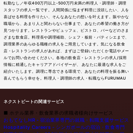
転勤なし／年収400万円以上-500万円未満の料理人・調理師・調理
スタッフの求人一覧です。人間関係に悩まず料理に没頭したい、人を
喜ばせる料理を作りたい、そんなあなたの想いを叶えます。賑やかな
職場から、あまり人と関わらない仕事まで、あなたの希望の働き方が
見つかります。レストランやビュッフェ、ビストロ、バーなどのさま
ざまな飲食店。料理長や調理補助、シェフ・板前・パティシエまで、
調理業界のあらゆる職種の求人をご用意しています。気になる飲食
店・レストランの求人があれば、まずはご登録いただくか電話やメー
ルでお問い合わせください。各地の飲食店・レストランの求人/採用
情報に精通したキャリアアドバイザーが、 あなたに最適な求人をご
紹介いたします。調理に専念できる環境で、あなたの料理を振る舞い
喜んでもらう幸せを。料理人・調理師の求人・転職ならFURUMAU
ネクストビートの関連サービス
■
ホテル業界・飲食業界の求職者様向けサービス
おもてなしHR - 宿泊業界専門の就職・転職支援サービス
Hospitality Careers - シンガポールの宿泊・飲食専門