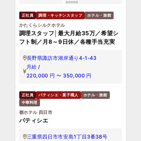
正社員
調理・キッチンスタッフ
ホテル・旅館
かたくらシルクホテル
調理スタッフ│最大月給35万／希望シ
フト制／月8～9日休／各種手当充実
長野県諏訪市湖岸通り4-1-43
月給 /
220,000
円
〜
350,000
円
正社員
パティシエ・菓子職人
ホテル・旅館
中華料理
都ホテル 四日市
パティシエ
三重県四日市市安島1丁目3番38号